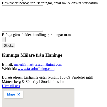
Beskriv ert behov, förutsättningar, antal m2 & önskat startdatum
Bifoga gärna bilder, handlingar, ritningar m.m.
Skicka
Kunniga Målare från Haninge
E-mail:
malerifirma@fasadmålning.com
Webbsida
www.fasadmålning.com
Bolagsadress: Lärljungevägen Postnr: 136 69 Vendelsö intill
Mårtensberg & Söderby i Stockholms län
Hitta till oss