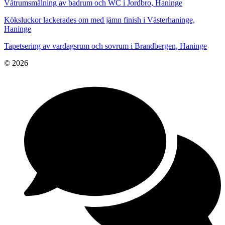
Våtrumsmålning av badrum och WC i Jordbro, Haninge
Köksluckor lackerades om med jämn finish i Västerhaninge,
Haninge
Tapetsering av vardagsrum och sovrum i Brandbergen, Haninge
© 2026