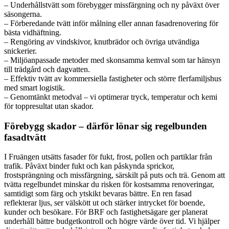
– Underhållstvätt som förebygger missfärgning och ny påväxt över
säsongerna.
– Förberedande tvätt inför målning eller annan fasadrenovering för
bästa vidhäftning.
– Rengöring av vindskivor, knutbrädor och övriga utvändiga
snickerier.
– Miljöanpassade metoder med skonsamma kemval som tar hänsyn
till trädgård och dagvatten.
– Effektiv tvätt av kommersiella fastigheter och större flerfamiljshus
med smart logistik.
– Genomtänkt metodval – vi optimerar tryck, temperatur och kemi
för toppresultat utan skador.
Förebygg skador – därför lönar sig regelbunden
fasadtvätt
I Fruängen utsätts fasader för fukt, frost, pollen och partiklar från
trafik. Påväxt binder fukt och kan påskynda sprickor,
frostsprängning och missfärgning, särskilt på puts och trä. Genom att
tvätta regelbundet minskar du risken för kostsamma renoveringar,
samtidigt som färg och ytskikt bevaras bättre. En ren fasad
reflekterar ljus, ser välskött ut och stärker intrycket för boende,
kunder och besökare. För BRF och fastighetsägare ger planerat
underhåll bättre budgetkontroll och högre värde över tid. Vi hjälper