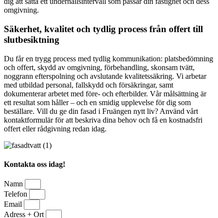
dig att sätta ett underhållsintervall som passar din fastighet och dess
omgivning.
Säkerhet, kvalitet och tydlig process från offert till
slutbesiktning
Du får en trygg process med tydlig kommunikation: platsbedömning
och offert, skydd av omgivning, förbehandling, skonsam tvätt,
noggrann efterspolning och avslutande kvalitetssäkring. Vi arbetar
med utbildad personal, fallskydd och försäkringar, samt
dokumenterar arbetet med före- och efterbilder. Vår målsättning är
ett resultat som håller – och en smidig upplevelse för dig som
beställare. Vill du ge din fasad i Fruängen nytt liv? Använd vårt
kontaktformulär för att beskriva dina behov och få en kostnadsfri
offert eller rådgivning redan idag.
Kontakta oss idag!
Namn
Telefon
Email
Adress + Ort