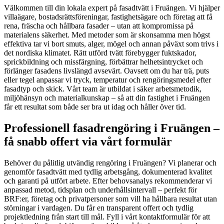
Välkommen till din lokala expert på fasadtvätt i Fruängen. Vi hjälper
villaägare, bostadsrättsföreningar, fastighetsägare och företag att få
rena, fräscha och hållbara fasader – utan att kompromissa på
materialens säkerhet. Med metoder som är skonsamma men högst
effektiva tar vi bort smuts, alger, mögel och annan påväxt som trivs i
det nordiska klimatet. Rätt utförd tvätt förebygger fuktskador,
sprickbildning och missfärgning, förbättrar helhetsintrycket och
förlänger fasadens livslängd avsevärt. Oavsett om du har trä, puts
eller tegel anpassar vi tryck, temperatur och rengöringsmedel efter
fasadtyp och skick. Vårt team är utbildat i säker arbetsmetodik,
miljöhänsyn och materialkunskap – så att din fastighet i Fruängen
får ett resultat som både ser bra ut idag och håller över tid.
Professionell fasadrengöring i Fruängen –
få snabb offert via vårt formulär
Behöver du pålitlig utvändig rengöring i Fruängen? Vi planerar och
genomför fasadtvätt med tydlig arbetsgång, dokumenterad kvalitet
och garanti på utfört arbete. Efter behovsanalys rekommenderar vi
anpassad metod, tidsplan och underhållsintervall – perfekt för
BRF:er, företag och privatpersoner som vill ha hållbara resultat utan
störningar i vardagen. Du får en transparent offert och tydlig
projektledning från start till mål. Fyll i vårt kontaktformulär för att