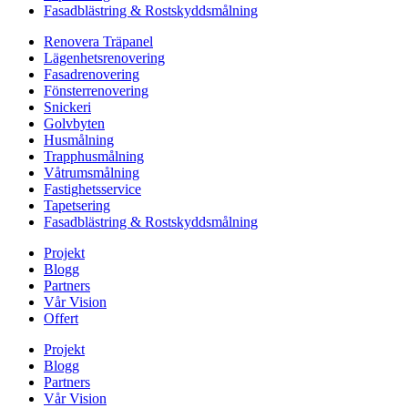
Fasadblästring & Rostskyddsmålning
Renovera Träpanel
Lägenhetsrenovering
Fasadrenovering
Fönsterrenovering
Snickeri
Golvbyten
Husmålning
Trapphusmålning
Våtrumsmålning
Fastighetsservice
Tapetsering
Fasadblästring & Rostskyddsmålning
Projekt
Blogg
Partners
Vår Vision
Offert
Projekt
Blogg
Partners
Vår Vision