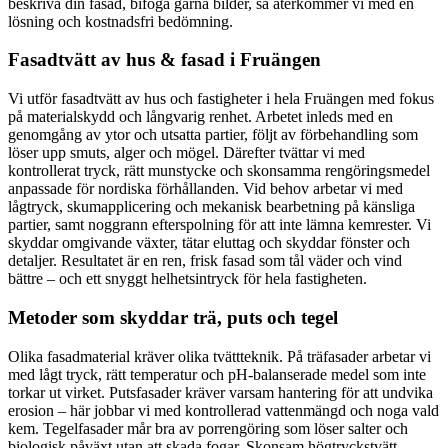
beskriva din fasad, bifoga gärna bilder, så återkommer vi med en
lösning och kostnadsfri bedömning.
Fasadtvätt av hus & fasad i Fruängen
Vi utför fasadtvätt av hus och fastigheter i hela Fruängen med fokus
på materialskydd och långvarig renhet. Arbetet inleds med en
genomgång av ytor och utsatta partier, följt av förbehandling som
löser upp smuts, alger och mögel. Därefter tvättar vi med
kontrollerat tryck, rätt munstycke och skonsamma rengöringsmedel
anpassade för nordiska förhållanden. Vid behov arbetar vi med
lågtryck, skumapplicering och mekanisk bearbetning på känsliga
partier, samt noggrann efterspolning för att inte lämna kemrester. Vi
skyddar omgivande växter, tätar eluttag och skyddar fönster och
detaljer. Resultatet är en ren, frisk fasad som tål väder och vind
bättre – och ett snyggt helhetsintryck för hela fastigheten.
Metoder som skyddar trä, puts och tegel
Olika fasadmaterial kräver olika tvättteknik. På träfasader arbetar vi
med lågt tryck, rätt temperatur och pH-balanserade medel som inte
torkar ut virket. Putsfasader kräver varsam hantering för att undvika
erosion – här jobbar vi med kontrollerad vattenmängd och noga vald
kem. Tegelfasader mår bra av porrengöring som löser salter och
biologisk påväxt utan att skada fogar. Skonsam högtryckstvätt