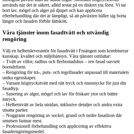
används när det är säkert, alltid testat på en diskret yta först. Vi tar
bort lav, mögel och alger på djupet och kan applicera
efterbehandling där det är lämpligt, så att påväxten håller sig borta
längre och fasaden förblir lättskött.
Våra tjänster inom fasadtvätt och utvändig
rengöring
Välj en helhetsleverantör för fasadtvätt i Fruängen som kombinerar
kunskap, kvalitet och miljöhänsyn. Våra tjänster omfattar:
– Tvätt av villor, radhus och flerbostadshus – ren fasad oavsett
boendeform.
– Rengöring för trä-, puts- och tegelfasader anpassad till materialets
unika egenskaper.
– Varsam högtryckstvätt med rätt tryck och munstycke för just din
fasadtyp.
– Sanering av alger, mögel och lav för friskare ytor och bättre
intryck.
– Helhetstvätt av hela utsidan, inklusive detaljer och andra extra
utsatta partier.
– Noggrann rengöring av sockel, grund och nedre fasadzon där
smutsen fastnar mest.
– Professionell förbehandling och applicering av effektiva
fasadrengöringsmedel.