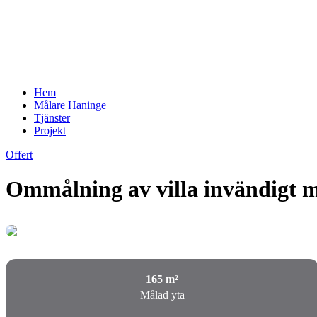
Hem
Målare Haninge
Tjänster
Projekt
Offert
Ommålning av villa invändigt m
165 m²
Målad yta