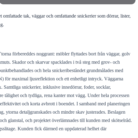
 omfattade tak, väggar och omfattande snickerier som dörrar, lister,
ng.
Ytorna förbereddes noggrant: möbler flyttades bort från väggar, golv
 smuts. Skador och skarvar spacklades i två steg med grov- och
r punktbehandlades och hela snickeribeståndet grundmålades med
) för maximal ljusreflektion och ett enhetligt intryck. Väggarna
Samtliga snickerier, inklusive innedörrar, foder, socklar,
re tålighet och tydliga, rena kanter mot vägg. Under hela processen
 effektivitet och korta avbrott i boendet. I samband med planeringen
ing, ytorna detaljgranskades och mindre skav justerades. Beslagen
ch glanstal, och projektet överlämnades till kunden med skötselråd.
dagsslitage. Kunden fick därmed en uppdaterad helhet där