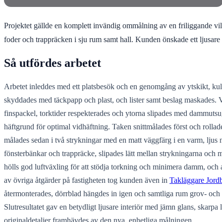
Projektet gällde en komplett invändig ommålning av en friliggande vil
foder och trappräcken i sju rum samt hall. Kunden önskade ett ljusare 
Så utfördes arbetet
Arbetet inleddes med ett platsbesök och en genomgång av ytskikt, kulör
skyddades med täckpapp och plast, och lister samt beslag maskades. Vä
finspackel, torktider respekterades och ytorna slipades med dammuts
häftgrund för optimal vidhäftning. Taken snittmålades först och rollad
målades sedan i två strykningar med en matt väggfärg i en varm, ljus n
fönsterbänkar och trappräcke, slipades lätt mellan strykningarna och 
hölls god luftväxling för att stödja torkning och minimera damm, och a
av övriga åtgärder på fastigheten tog kunden även in
Takläggare Jord
återmonterades, dörrblad hängdes in igen och samtliga rum grov- och
Slutresultatet gav en betydligt ljusare interiör med jämn glans, skarp
originaldetaljer framhävdes av den nya, enhetliga målningen.