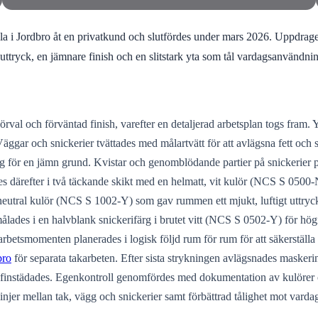
la i Jordbro åt en privatkund och slutfördes under mars 2026. Uppdraget
uttryck, en jämnare finish och en slitstark yta som tål vardagsanvändni
val och förväntad finish, varefter en detaljerad arbetsplan togs fram. 
ggar och snickerier tvättades med målartvätt för att avlägsna fett och
ug för en jämn grund. Kvistar och genomblödande partier på snickerie
es därefter i två täckande skikt med en helmatt, vit kulör (NCS S 0500-N
eutral kulör (NCS S 1002-Y) som gav rummen ett mjukt, luftigt uttryck. 
målades i en halvblank snickerifärg i brutet vitt (NCS S 0502-Y) för hög
rbetsmomenten planerades i logisk följd rum för rum för att säkerställa
bro
för separata takarbeten. Efter sista strykningen avlägsnades masker
 finstädades. Egenkontroll genomfördes med dokumentation av kulörer o
a linjer mellan tak, vägg och snickerier samt förbättrad tålighet mot var