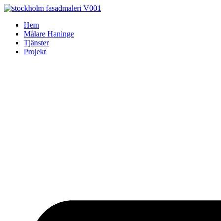
Skip
to
Hem
content
Målare Haninge
Tjänster
Projekt