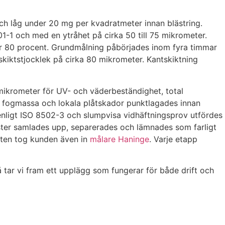
och låg under 20 mg per kvadratmeter innan blästring.
501-1 och med en ytråhet på cirka 50 till 75 mikrometer.
r 80 procent. Grundmålning påbörjades inom fyra timmar
skiktstjocklek på cirka 80 mikrometer. Kantskiktning
 mikrometer för UV- och väderbeständighet, total
k fogmassa och lokala plåtskador punktlagades innan
 enligt ISO 8502-3 och slumpvisa vidhäftningsprov utfördes
ster samlades upp, separerades och lämnades som farligt
eten tog kunden även in
målare Haninge
. Varje etapp
å tar vi fram ett upplägg som fungerar för både drift och