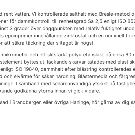
d rent vatten. Vi kontrollerade salthalt med Bresle-metod 
ioner för dammkontroll, till renhetsgrad Sa 2,5 enligt ISO 8
nst 3 grader över daggpunkten med relativ fuktighet unde
ts epoxiprimer innehållande zinkfosfat och en nominell torr
r att säkra täckning där slitaget är högst.
0 mikrometer och ett slitstarkt polyuretanskikt på cirka 60
stelement byttes ut, läckande skarvar tätades med elastis
 enligt ISO 19840, dammhalt efter blästring kontrollerades
d och elvärme för säker härdning. Blästermedia och färgre
aninge. I samband med senare invändiga ytskikt på fastigh
nde godkänna ytorna innan vi gick vidare.
asad i Brandbergen eller övriga Haninge, hör gärna av dig s