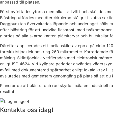
anpassad till platsen.
Först avfettades ytorna med alkalisk tvätt och sköljdes me
Blästring utfördes med återcirkulerad stålgrit i slutna sekt
Daggpunkten övervakades löpande och underlaget hölls mi
efter blästring för att undvika flashrost, med tvåkomponen
gjordes på alla skarpa kanter, plåtskarvar och bultskallar fö
Därefter applicerades ett mellanskikt av epoxi på cirka 12
torrskiktstjocklek omkring 260 mikrometer. Korroderade fä
målning. Skikttjocklek verifierades med elektronisk mätare
enligt ISO 4624. Vid kyligare perioder användes väderskyd
avfall med dokumenterad spårbarhet enligt lokala krav i H
avslutades med gemensam genomgång på plats så att du ku
Planerar du att blästra och rostskyddsmåla en industriell f
resultat.
Kontakta oss idag!