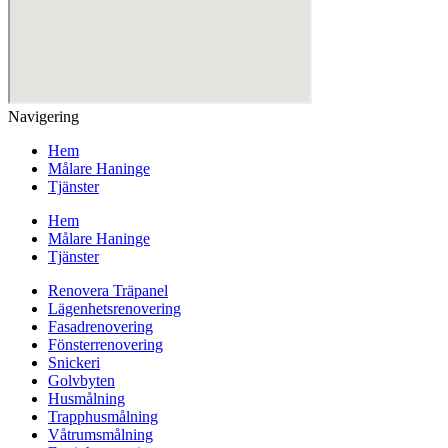
Navigering
Hem
Målare Haninge
Tjänster
Hem
Målare Haninge
Tjänster
Renovera Träpanel
Lägenhetsrenovering
Fasadrenovering
Fönsterrenovering
Snickeri
Golvbyten
Husmålning
Trapphusmålning
Våtrumsmålning