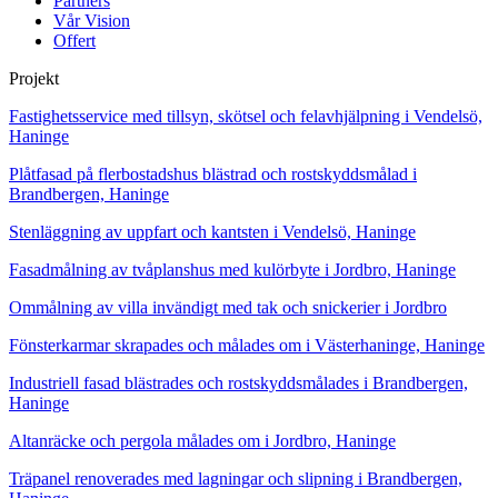
Partners
Vår Vision
Offert
Projekt
Fastighetsservice med tillsyn, skötsel och felavhjälpning i Vendelsö,
Haninge
Plåtfasad på flerbostadshus blästrad och rostskyddsmålad i
Brandbergen, Haninge
Stenläggning av uppfart och kantsten i Vendelsö, Haninge
Fasadmålning av tvåplanshus med kulörbyte i Jordbro, Haninge
Ommålning av villa invändigt med tak och snickerier i Jordbro
Fönsterkarmar skrapades och målades om i Västerhaninge, Haninge
Industriell fasad blästrades och rostskyddsmålades i Brandbergen,
Haninge
Altanräcke och pergola målades om i Jordbro, Haninge
Träpanel renoverades med lagningar och slipning i Brandbergen,