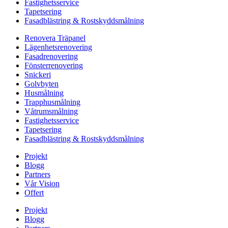
Fastighetsservice
Tapetsering
Fasadblästring & Rostskyddsmålning
Renovera Träpanel
Lägenhetsrenovering
Fasadrenovering
Fönsterrenovering
Snickeri
Golvbyten
Husmålning
Trapphusmålning
Våtrumsmålning
Fastighetsservice
Tapetsering
Fasadblästring & Rostskyddsmålning
Projekt
Blogg
Partners
Vår Vision
Offert
Projekt
Blogg