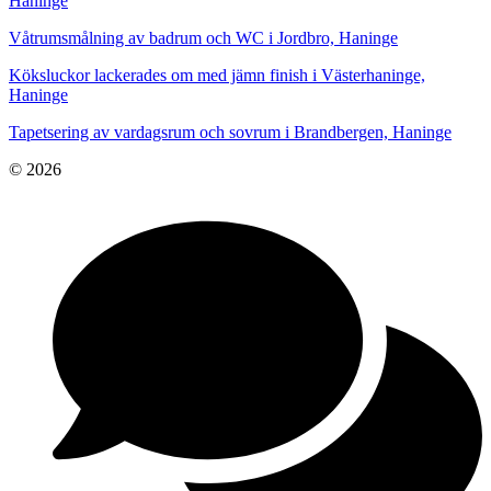
Haninge
Våtrumsmålning av badrum och WC i Jordbro, Haninge
Köksluckor lackerades om med jämn finish i Västerhaninge,
Haninge
Tapetsering av vardagsrum och sovrum i Brandbergen, Haninge
© 2026