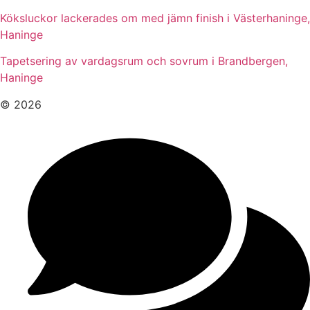
Köksluckor lackerades om med jämn finish i Västerhaninge,
Haninge
Tapetsering av vardagsrum och sovrum i Brandbergen,
Haninge
© 2026