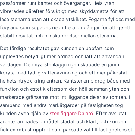
passformer runt kanter och övergångar. Hela ytan
vibrerades därefter försiktigt med skyddsmatta för att
låsa stenarna utan att skada ytskiktet. Fogarna fylldes med
fogsand som sopades ned i flera omgångar för att ge ett
stabilt resultat och minska rörelser mellan stenarna.
Det färdiga resultatet gav kunden en uppfart som
upplevdes betydligt mer ordnad och lätt att använda i
vardagen. Den nya stenläggningen skapade en jämn
köryta med tydlig vattenavrinning och ett mer påkostat
helhetsintryck kring entrén. Kantstenen bidrog både med
funktion och estetik eftersom den höll samman ytan och
markerade gränserna mot intilliggande delar av tomten. I
samband med andra markåtgärder på fastigheten tog
kunden även hjälp av
stenläggare Dalarö
. Efter avslutat
arbete lämnades området städat och klart, och kunden
fick en robust uppfart som passade väl till fastighetens stil