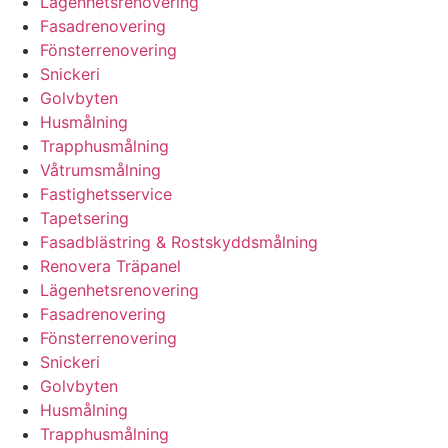
Lägenhetsrenovering
Fasadrenovering
Fönsterrenovering
Snickeri
Golvbyten
Husmålning
Trapphusmålning
Våtrumsmålning
Fastighetsservice
Tapetsering
Fasadblästring & Rostskyddsmålning
Renovera Träpanel
Lägenhetsrenovering
Fasadrenovering
Fönsterrenovering
Snickeri
Golvbyten
Husmålning
Trapphusmålning