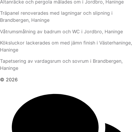
Altanräcke och pergola målades om i Jordbro, Haninge
Träpanel renoverades med lagningar och slipning i
Brandbergen, Haninge
Våtrumsmålning av badrum och WC i Jordbro, Haninge
Köksluckor lackerades om med jämn finish i Västerhaninge,
Haninge
Tapetsering av vardagsrum och sovrum i Brandbergen,
Haninge
© 2026