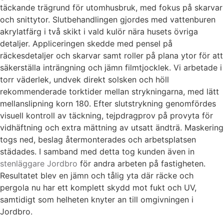
täckande trägrund för utomhusbruk, med fokus på skarvar
och snittytor. Slutbehandlingen gjordes med vattenburen
akrylatfärg i två skikt i vald kulör nära husets övriga
detaljer. Appliceringen skedde med pensel på
räckesdetaljer och skarvar samt roller på plana ytor för att
säkerställa inträngning och jämn filmtjocklek. Vi arbetade i
torr väderlek, undvek direkt solsken och höll
rekommenderade torktider mellan strykningarna, med lätt
mellanslipning korn 180. Efter slutstrykning genomfördes
visuell kontroll av täckning, tejpdragprov på provyta för
vidhäftning och extra mättning av utsatt ändträ. Maskering
togs ned, beslag återmonterades och arbetsplatsen
städades. I samband med detta tog kunden även in
stenläggare Jordbro
för andra arbeten på fastigheten.
Resultatet blev en jämn och tålig yta där räcke och
pergola nu har ett komplett skydd mot fukt och UV,
samtidigt som helheten knyter an till omgivningen i
Jordbro.