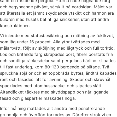
samt en fristående pergola. Ytorna hade flagnande färg
och begynnande påväxt, särskilt på nordsidan. Målet var
att återställa ett jämnt skyddande ytskikt och harmoniera
kulören med husets befintliga snickerier, utan att ändra
konstruktionen.
Vi inledde med statusbesiktning och mätning av fuktkvot,
som låg under 16 procent. Alla ytor tvättades med
målartvätt, följt av sköljning med lågtryck och full torktid.
Lös och kritande färg skrapades bort, fibrer borstats fria
och samtliga räckesdelar samt pergolans bärlinor slipades
till fast underlag, korn 80–120 beroende på slitage. Två
spruckna spjälor och en toppbräda byttes, ändträ kapades
rent och fasades lätt för avrinning. Skador och skruvhål
spacklades med utomhusspackel och slipades slätt.
Altandäcket täcktes med skyddspapp och närliggande
fasad och glaspartier maskades noga.
Inför målning mättades allt ändträ med penetrerande
grundolja och överflöd torkades av. Därefter strök vi en