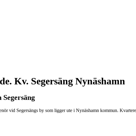
åde. Kv. Segersäng Nynäshamn
n Segersäng
eprenör vid Segersängs by som ligger ute i Nynäshamn kommun. Kvarter