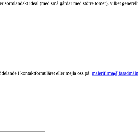
 efter sörmländskt ideal (med små gårdar med större tomer), vilket generel
ddelande i kontaktformuläret eller mejla oss på:
malerifirma@fasadmål