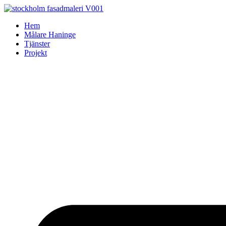
Skip
to
Hem
content
Målare Haninge
Tjänster
Projekt