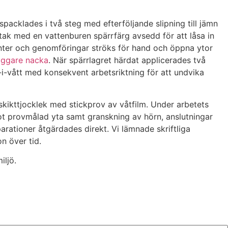
acklades i två steg med efterföljande slipning till jämn
k med en vattenburen spärrfärg avsedd för att låsa in
anter och genomföringar ströks för hand och öppna ytor
äggare nacka
. När spärrlagret härdat applicerades två
-i-vått med konsekvent arbetsriktning för att undvika
skikttjocklek med stickprov av våtfilm. Under arbetets
ot provmålad yta samt granskning av hörn, anslutningar
rationer åtgärdades direkt. Vi lämnade skriftliga
n över tid.
iljö.