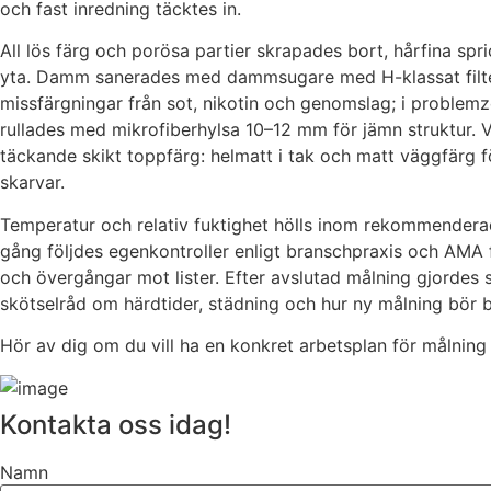
och fast inredning täcktes in.
All lös färg och porösa partier skrapades bort, hårfina sp
yta. Damm sanerades med dammsugare med H-klassat filter 
missfärgningar från sot, nikotin och genomslag; i problem
rullades med mikrofiberhylsa 10–12 mm för jämn struktur.
täckande skikt toppfärg: helmatt i tak och matt väggfärg f
skarvar.
Temperatur och relativ fuktighet hölls inom rekommenderad
gång följdes egenkontroller enligt branschpraxis och AMA 
och övergångar mot lister. Efter avslutad målning gjordes 
skötselråd om härdtider, städning och hur ny målning bör be
Hör av dig om du vill ha en konkret arbetsplan för målning
Kontakta oss idag!
Namn