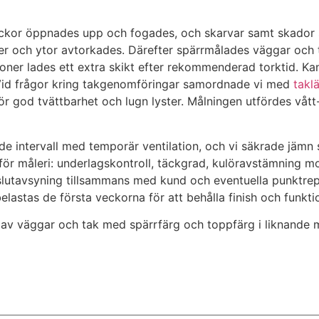
rickor öppnades upp och fogades, och skarvar samt skador sp
och ytor avtorkades. Därefter spärrmålades väggar och ta
zoner lades ett extra skikt efter rekommenderad torktid. K
 Vid frågor kring takgenomföringar samordnade vi med
takl
ör god tvättbarhet och lugn lyster. Målningen utfördes vått
e intervall med temporär ventilation, och vi säkrade jämn 
för måleri: underlagskontroll, täckgrad, kulöravstämning m
slutavsyning tillsammans med kund och eventuella punktrepa
lastas de första veckorna för att behålla finish och funktio
 av väggar och tak med spärrfärg och toppfärg i liknande m