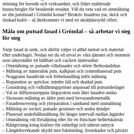
störning för boende och verksamhet, och följer etablerade
branschregler för bestående resultat. Vill du veta vad en ommålning
av din putsfasad i Gröndal kostar? Beskriv fasadens yta, skick och
önskad kulör – så återkommer vi med en skräddarsydd offert.
Måla om putsad fasad i Gröndal – så arbetar vi steg
för steg
Varje fasad är unik, och därför väljer vi alltid metod och material
efter underlaget. Nedan ser du ett urval av våra tjänster och moment
som säkerställer ett hållbart och vackert slutresultat:
– Ommålning av putsade villafasader och större flerbostadshus
– Målning av mineralisk puts, kalkputs och cementbaserad puts
– Noggrann fasadtvätt och förbehandling inför målning
– Reparation av sprickor, mindre hål och skadad puts
– Grundning och vidhäftningsprimer anpassad till putsunderlaget
– Val av diffusionsöppna färgsystem som låter fasaden andas
– Skonsam målning av äldre puts med bevarandemetodik
– Fasadrenovering och ytreparation i samband med ommålning
– Målning av sockel, putsade gesimser och andra detaljer
– Planerad underhållsmålning för längre intervall mellan åtgärder
– Ommålning vid försäljning eller för en fräschare helhetskänsla
– Rådgivning kring kulörer för enhetligt och stilrent uttryck
– Långtidsverkande skydd mot fuktintrång, frostskador och påväxt