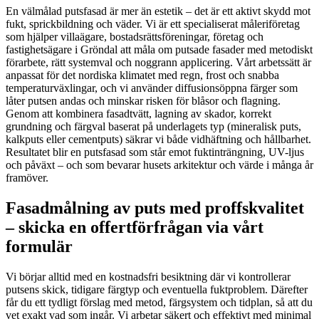
En välmålad putsfasad är mer än estetik – det är ett aktivt skydd mot
fukt, sprickbildning och väder. Vi är ett specialiserat måleriföretag
som hjälper villaägare, bostadsrättsföreningar, företag och
fastighetsägare i Gröndal att måla om putsade fasader med metodiskt
förarbete, rätt systemval och noggrann applicering. Vårt arbetssätt är
anpassat för det nordiska klimatet med regn, frost och snabba
temperaturväxlingar, och vi använder diffusionsöppna färger som
låter putsen andas och minskar risken för blåsor och flagning.
Genom att kombinera fasadtvätt, lagning av skador, korrekt
grundning och färgval baserat på underlagets typ (mineralisk puts,
kalkputs eller cementputs) säkrar vi både vidhäftning och hållbarhet.
Resultatet blir en putsfasad som står emot fuktinträngning, UV-ljus
och påväxt – och som bevarar husets arkitektur och värde i många år
framöver.
Fasadmålning av puts med proffskvalitet
– skicka en offertförfrågan via vårt
formulär
Vi börjar alltid med en kostnadsfri besiktning där vi kontrollerar
putsens skick, tidigare färgtyp och eventuella fuktproblem. Därefter
får du ett tydligt förslag med metod, färgsystem och tidplan, så att du
vet exakt vad som ingår. Vi arbetar säkert och effektivt med minimal