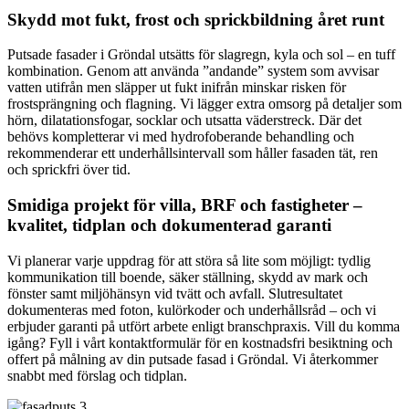
Skydd mot fukt, frost och sprickbildning året runt
Putsade fasader i Gröndal utsätts för slagregn, kyla och sol – en tuff
kombination. Genom att använda ”andande” system som avvisar
vatten utifrån men släpper ut fukt inifrån minskar risken för
frostsprängning och flagning. Vi lägger extra omsorg på detaljer som
hörn, dilatationsfogar, socklar och utsatta väderstreck. Där det
behövs kompletterar vi med hydrofoberande behandling och
rekommenderar ett underhållsintervall som håller fasaden tät, ren
och sprickfri över tid.
Smidiga projekt för villa, BRF och fastigheter –
kvalitet, tidplan och dokumenterad garanti
Vi planerar varje uppdrag för att störa så lite som möjligt: tydlig
kommunikation till boende, säker ställning, skydd av mark och
fönster samt miljöhänsyn vid tvätt och avfall. Slutresultatet
dokumenteras med foton, kulörkoder och underhållsråd – och vi
erbjuder garanti på utfört arbete enligt branschpraxis. Vill du komma
igång? Fyll i vårt kontaktformulär för en kostnadsfri besiktning och
offert på målning av din putsade fasad i Gröndal. Vi återkommer
snabbt med förslag och tidplan.