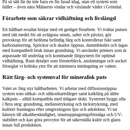
På så sätt får du inte bara en fin fasad idag, utan ett system som
håller – även nära Mälarens vindar och växlande väder i Gröndal.
Förarbete som säkrar vidhäftning och livslängd
Ett hållbart resultat börjar med ett gediget förarbete. Vi tvättar putsen
med rätt medel för att avlägsna smuts, salter och påväxt, gör
provskrap för att bedöma befintlig färg och kontrollerar fukt samt
karbonatisering. Sprickor och skador öppnas, dammbindes och lagas
med kompatibelt bruk innan grundning. Vi använder primers som är
anpassade till underlag och kommande färgsystem för optimal
vidhäftning. Runt detaljer som fönsterbleck, anslutningar och sockel
förseglar vi kritiska ytor för att minimera inträngning av vatten.
Rätt färg- och systemval för mineralisk puts
Valet av färg styr hållbarheten. Vi arbetar med diffusionsöppna
system som silikat- och silikonhartsfärger samt kalkfärg på äldre
kalkputs – alltid kompatibla med tidigare skikt. Systemet byggs ofta
i flera steg: grundning, mellanstrykning och täckstrykning, med
kulörer framtagna efter omgivningens ljus och arkitektur. Vi tar
hänsyn till alkalibeständighet, smutsupptagningsförmåga och UV-
stabilitet och kan göra provytor för att säkerställa kulör och glans
innan full produktion.