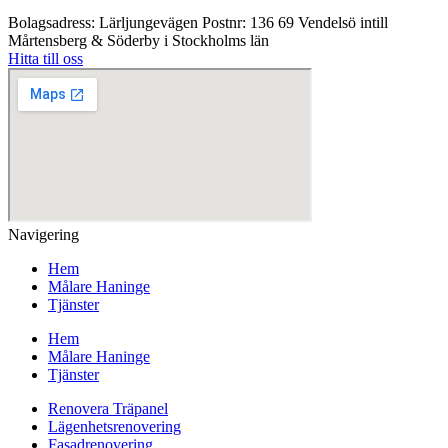
Bolagsadress: Lärljungevägen Postnr: 136 69 Vendelsö intill
Mårtensberg & Söderby i Stockholms län
Hitta till oss
Navigering
Hem
Målare Haninge
Tjänster
Hem
Målare Haninge
Tjänster
Renovera Träpanel
Lägenhetsrenovering
Fasadrenovering