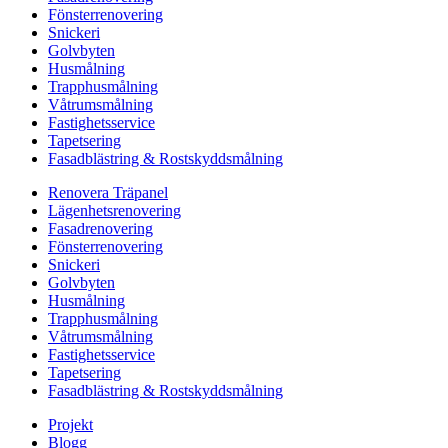
Fönsterrenovering
Snickeri
Golvbyten
Husmålning
Trapphusmålning
Våtrumsmålning
Fastighetsservice
Tapetsering
Fasadblästring & Rostskyddsmålning
Renovera Träpanel
Lägenhetsrenovering
Fasadrenovering
Fönsterrenovering
Snickeri
Golvbyten
Husmålning
Trapphusmålning
Våtrumsmålning
Fastighetsservice
Tapetsering
Fasadblästring & Rostskyddsmålning
Projekt
Blogg