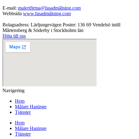
E-mail:
malerifirma@fasadmålning.com
Webbsida
www.fasadmålning.com
Bolagsadress: Lärljungevägen Postnr: 136 69 Vendelsö intill
Mårtensberg & Söderby i Stockholms län
Hitta till oss
Navigering
Hem
Målare Haninge
Tjänster
Hem
Målare Haninge
Tjänster