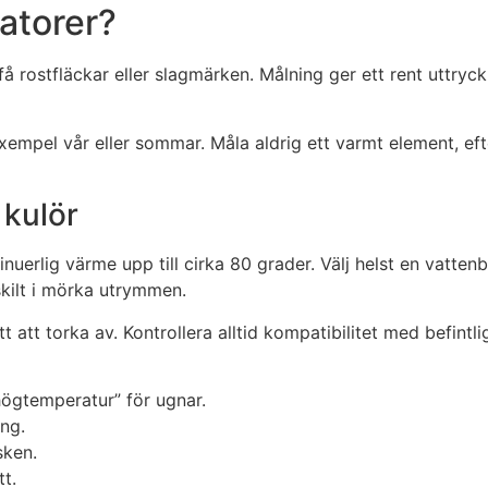
atorer?
 rostfläckar eller slagmärken. Målning ger ett rent uttryc
xempel vår eller sommar. Måla aldrig ett varmt element, eft
 kulör
nuerlig värme upp till cirka 80 grader. Välj helst en vatten
kilt i mörka utrymmen.
tt att torka av. Kontrollera alltid kompatibilitet med befint
“högtemperatur” för ugnar.
ing.
sken.
tt.