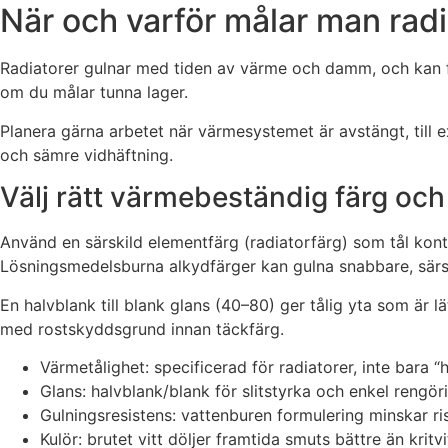
När och varför målar man radi
Radiatorer gulnar med tiden av värme och damm, och kan få
om du målar tunna lager.
Planera gärna arbetet när värmesystemet är avstängt, till e
och sämre vidhäftning.
Välj rätt värmebeständig färg och
Använd en särskild elementfärg (radiatorfärg) som tål konti
Lösningsmedelsburna alkydfärger kan gulna snabbare, särs
En halvblank till blank glans (40–80) ger tålig yta som är lä
med rostskyddsgrund innan täckfärg.
Värmetålighet: specificerad för radiatorer, inte bara 
Glans: halvblank/blank för slitstyrka och enkel rengör
Gulningsresistens: vattenburen formulering minskar ri
Kulör: brutet vitt döljer framtida smuts bättre än kritvi