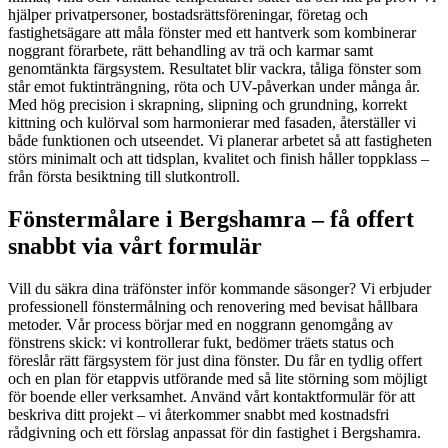
hjälper privatpersoner, bostadsrättsföreningar, företag och
fastighetsägare att måla fönster med ett hantverk som kombinerar
noggrant förarbete, rätt behandling av trä och karmar samt
genomtänkta färgsystem. Resultatet blir vackra, tåliga fönster som
står emot fuktinträngning, röta och UV-påverkan under många år.
Med hög precision i skrapning, slipning och grundning, korrekt
kittning och kulörval som harmonierar med fasaden, återställer vi
både funktionen och utseendet. Vi planerar arbetet så att fastigheten
störs minimalt och att tidsplan, kvalitet och finish håller toppklass –
från första besiktning till slutkontroll.
Fönstermålare i Bergshamra – få offert
snabbt via vårt formulär
Vill du säkra dina träfönster inför kommande säsonger? Vi erbjuder
professionell fönstermålning och renovering med bevisat hållbara
metoder. Vår process börjar med en noggrann genomgång av
fönstrens skick: vi kontrollerar fukt, bedömer träets status och
föreslår rätt färgsystem för just dina fönster. Du får en tydlig offert
och en plan för etappvis utförande med så lite störning som möjligt
för boende eller verksamhet. Använd vårt kontaktformulär för att
beskriva ditt projekt – vi återkommer snabbt med kostnadsfri
rådgivning och ett förslag anpassat för din fastighet i Bergshamra.