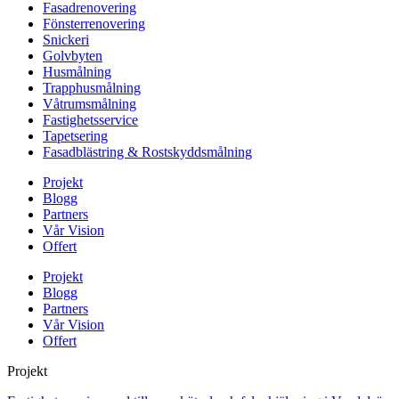
Fasadrenovering
Fönsterrenovering
Snickeri
Golvbyten
Husmålning
Trapphusmålning
Våtrumsmålning
Fastighetsservice
Tapetsering
Fasadblästring & Rostskyddsmålning
Projekt
Blogg
Partners
Vår Vision
Offert
Projekt
Blogg
Partners
Vår Vision
Offert
Projekt