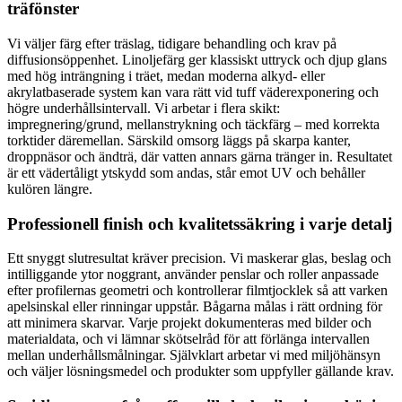
träfönster
Vi väljer färg efter träslag, tidigare behandling och krav på
diffusionsöppenhet. Linoljefärg ger klassiskt uttryck och djup glans
med hög inträngning i träet, medan moderna alkyd- eller
akrylatbaserade system kan vara rätt vid tuff väderexponering och
högre underhållsintervall. Vi arbetar i flera skikt:
impregnering/grund, mellanstrykning och täckfärg – med korrekta
torktider däremellan. Särskild omsorg läggs på skarpa kanter,
droppnäsor och ändträ, där vatten annars gärna tränger in. Resultatet
är ett vädertåligt ytskydd som andas, står emot UV och behåller
kulören längre.
Professionell finish och kvalitetssäkring i varje detalj
Ett snyggt slutresultat kräver precision. Vi maskerar glas, beslag och
intilliggande ytor noggrant, använder penslar och roller anpassade
efter profilernas geometri och kontrollerar filmtjocklek så att varken
apelsinskal eller rinningar uppstår. Bågarna målas i rätt ordning för
att minimera skarvar. Varje projekt dokumenteras med bilder och
materialdata, och vi lämnar skötselråd för att förlänga intervallen
mellan underhållsmålningar. Självklart arbetar vi med miljöhänsyn
och väljer lösningsmedel och produkter som uppfyller gällande krav.