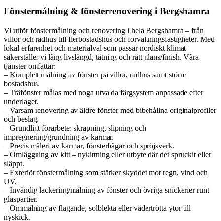
Fönstermålning & fönsterrenovering i Bergshamra
Vi utför fönstermålning och renovering i hela Bergshamra – från
villor och radhus till flerbostadshus och förvaltningsfastigheter. Med
lokal erfarenhet och materialval som passar nordiskt klimat
säkerställer vi lång livslängd, tätning och rätt glans/finish. Våra
tjänster omfattar:
– Komplett målning av fönster på villor, radhus samt större
bostadshus.
– Träfönster målas med noga utvalda färgsystem anpassade efter
underlaget.
– Varsam renovering av äldre fönster med bibehållna originalprofiler
och beslag.
– Grundligt förarbete: skrapning, slipning och
impregnering/grundning av karmar.
– Precis måleri av karmar, fönsterbågar och spröjsverk.
– Omläggning av kitt – nykittning eller utbyte där det spruckit eller
släppt.
– Exteriör fönstermålning som stärker skyddet mot regn, vind och
UV.
– Invändig lackering/målning av fönster och övriga snickerier runt
glaspartier.
– Ommålning av flagande, solblekta eller vädertrötta ytor till
nyskick.