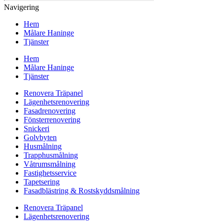
Navigering
Hem
Målare Haninge
Tjänster
Hem
Målare Haninge
Tjänster
Renovera Träpanel
Lägenhetsrenovering
Fasadrenovering
Fönsterrenovering
Snickeri
Golvbyten
Husmålning
Trapphusmålning
Våtrumsmålning
Fastighetsservice
Tapetsering
Fasadblästring & Rostskyddsmålning
Renovera Träpanel
Lägenhetsrenovering