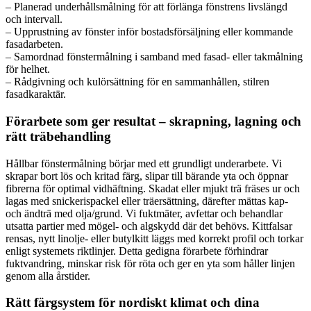
– Planerad underhållsmålning för att förlänga fönstrens livslängd
och intervall.
– Upprustning av fönster inför bostadsförsäljning eller kommande
fasadarbeten.
– Samordnad fönstermålning i samband med fasad- eller takmålning
för helhet.
– Rådgivning och kulörsättning för en sammanhållen, stilren
fasadkaraktär.
Förarbete som ger resultat – skrapning, lagning och
rätt träbehandling
Hållbar fönstermålning börjar med ett grundligt underarbete. Vi
skrapar bort lös och kritad färg, slipar till bärande yta och öppnar
fibrerna för optimal vidhäftning. Skadat eller mjukt trä fräses ur och
lagas med snickerispackel eller träersättning, därefter mättas kap-
och ändträ med olja/grund. Vi fuktmäter, avfettar och behandlar
utsatta partier med mögel- och algskydd där det behövs. Kittfalsar
rensas, nytt linolje- eller butylkitt läggs med korrekt profil och torkar
enligt systemets riktlinjer. Detta gedigna förarbete förhindrar
fuktvandring, minskar risk för röta och ger en yta som håller linjen
genom alla årstider.
Rätt färgsystem för nordiskt klimat och dina