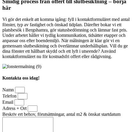
Smidig process från offert till slutbesiktning – börja
här
Vi gör det enkelt att komma igång: fyll i kontaktformuläret med antal
fönster, typ av fastighet och önskad tidplan. Därefter bokar vi ett
platsbesök i Bergshamra, gör statusbedömning och lämnar fast pris.
Under arbetet håller vi tydlig kommunikation, tidsätter etapper och
anpassar oss efter boendemiljö. När målningen är klar gör vi en
gemensam slutbesiktning och överlämnar underhållsplan. Vill du ge
dina fönster ett hållbart skydd och ett lyft i utseende? Använd
kontaktformuläret nu för kostnadsfri offert eller rådgivning.
Kontakta oss idag!
Namn
Telefon
Email
Adress + Ort
Beskriv ert behov, förutsättningar, antal m2 & önskat startdatum