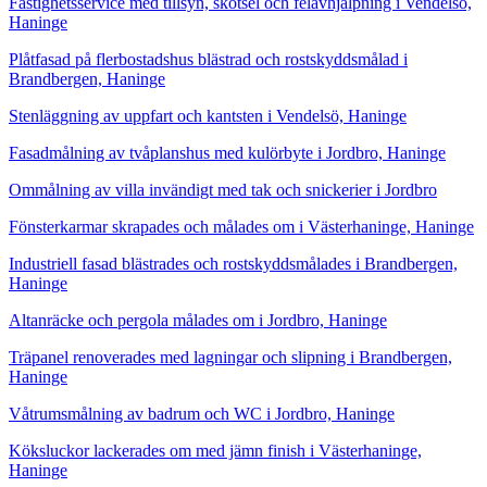
Fastighetsservice med tillsyn, skötsel och felavhjälpning i Vendelsö,
Haninge
Plåtfasad på flerbostadshus blästrad och rostskyddsmålad i
Brandbergen, Haninge
Stenläggning av uppfart och kantsten i Vendelsö, Haninge
Fasadmålning av tvåplanshus med kulörbyte i Jordbro, Haninge
Ommålning av villa invändigt med tak och snickerier i Jordbro
Fönsterkarmar skrapades och målades om i Västerhaninge, Haninge
Industriell fasad blästrades och rostskyddsmålades i Brandbergen,
Haninge
Altanräcke och pergola målades om i Jordbro, Haninge
Träpanel renoverades med lagningar och slipning i Brandbergen,
Haninge
Våtrumsmålning av badrum och WC i Jordbro, Haninge
Köksluckor lackerades om med jämn finish i Västerhaninge,
Haninge