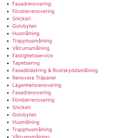
Fasadrenovering
Fönsterrenovering
Snickeri
Golvbyten
Husmålning
Trapphusmålning
Våtrumsmålning
Fastighetsservice
Tapetsering
Fasadblästring & Rostskyddsmålning
Renovera Träpanel
Lägenhetsrenovering
Fasadrenovering
Fönsterrenovering
Snickeri
Golvbyten
Husmålning
Trapphusmålning
Våtrumsmålning