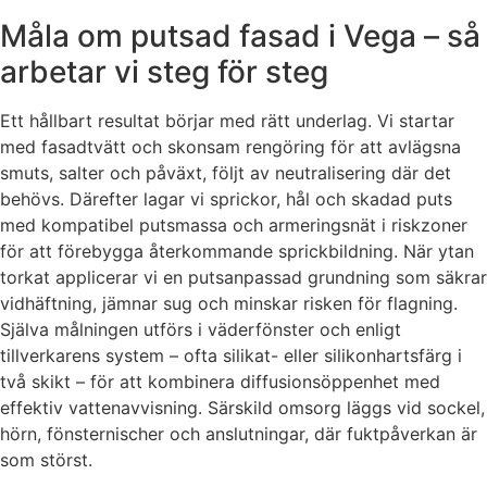
Måla om putsad fasad i Vega – så
arbetar vi steg för steg
Ett hållbart resultat börjar med rätt underlag. Vi startar
med fasadtvätt och skonsam rengöring för att avlägsna
smuts, salter och påväxt, följt av neutralisering där det
behövs. Därefter lagar vi sprickor, hål och skadad puts
med kompatibel putsmassa och armeringsnät i riskzoner
för att förebygga återkommande sprickbildning. När ytan
torkat applicerar vi en putsanpassad grundning som säkrar
vidhäftning, jämnar sug och minskar risken för flagning.
Själva målningen utförs i väderfönster och enligt
tillverkarens system – ofta silikat- eller silikonhartsfärg i
två skikt – för att kombinera diffusionsöppenhet med
effektiv vattenavvisning. Särskild omsorg läggs vid sockel,
hörn, fönsternischer och anslutningar, där fuktpåverkan är
som störst.