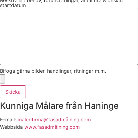
Beskriv ert behov, förutsättningar, antal m2 & önskat
startdatum
Bifoga gärna bilder, handlingar, ritningar m.m.
Skicka
Kunniga Målare från Haninge
E-mail:
malerifirma@fasadmålning.com
Webbsida
www.fasadmålning.com