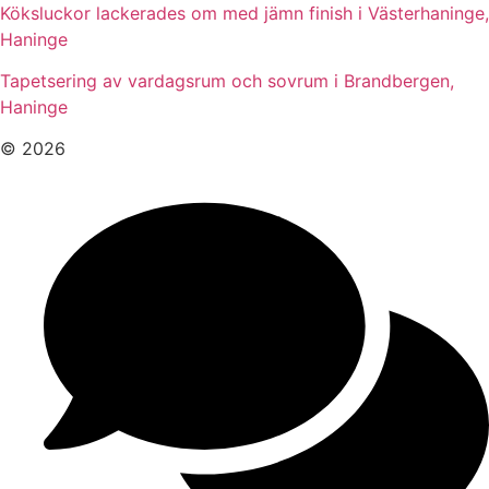
Köksluckor lackerades om med jämn finish i Västerhaninge,
Haninge
Tapetsering av vardagsrum och sovrum i Brandbergen,
Haninge
© 2026