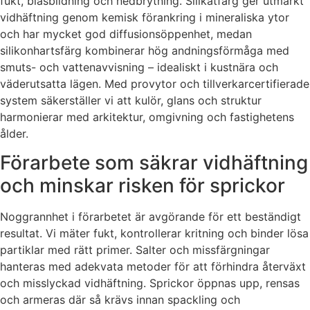
fukt, blåsbildning och nedbrytning. Silikatfärg ger utmärkt
vidhäftning genom kemisk förankring i mineraliska ytor
och har mycket god diffusionsöppenhet, medan
silikonhartsfärg kombinerar hög andningsförmåga med
smuts- och vattenavvisning – idealiskt i kustnära och
väderutsatta lägen. Med provytor och tillverkarcertifierade
system säkerställer vi att kulör, glans och struktur
harmonierar med arkitektur, omgivning och fastighetens
ålder.
Förarbete som säkrar vidhäftning
och minskar risken för sprickor
Noggrannhet i förarbetet är avgörande för ett beständigt
resultat. Vi mäter fukt, kontrollerar kritning och binder lösa
partiklar med rätt primer. Salter och missfärgningar
hanteras med adekvata metoder för att förhindra återväxt
och misslyckad vidhäftning. Sprickor öppnas upp, rensas
och armeras där så krävs innan spackling och