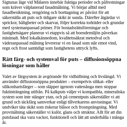
Sigtunas läge vid Mälaren innebär fuktiga perioder och påfrestningar
som kräver välplanerad fasadmålning. Vi börjar alltid med
fasadbesiktning, rengöring och borttagning av påväxt för att
säkerställa att puts och tidigare skikt är sunda. Därefter åtgärdar vi
sprickor, håligheter och skarvar, följer korrekta torktider och grundar
med systemanpassad primer. För bostadsrättsföreningar och
fastighetsägare planerar vi etappvis så att boendemiljön påverkas
minimalt. Med lokalkännedom, kvalitetssäkrat metodval och
väderanpassad målning levererar vi en fasad som står emot vind,
regn och frost samtidigt som fastighetens uttryck lyfts.
Rätt färg- och systemval för puts – diffusionsöppna
lösningar som håller
Valet av färgsystem är avgörande för vidhäftning och livslängd. Vi
använder diffusionsöppna produkter – exempelvis silikat- eller
silikonhartsfärger – som släpper igenom vattenånga men stoppar
fuktinträngning utifrån. På kalkputs väljer vi kompatibla, mineraliska
system som inte stänger ytan, och på cementputs säkerställer vi att
grund och täckfärg samverkar enligt tillverkarens anvisningar. Vi
undviker täta skikt som riskerar blåsor och frostsprängning. Med
provmålning säkerställer vi kulör, glans och struktur. Allt för att din
putsfasad ska vara vacker, funktionell och lätt att underhålla i många
år.