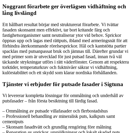
Noggrant förarbete ger överlägsen vidhäftning och
lång livslängd
Ett hållbart resultat börjar med strukturerat förarbete. Vi tvättar
fasaden skonsamt men effektivt, tar bort kritande färg och
fastighetsorganismer samt neutraliserar ytor vid behov. Sprickor
öppnas upp och lagas med rättputs, ibland med armeringsnät för att
förhindra återkommande rörelsesprickor. Hål och kantstötta partier
spacklas med putsanpassat bruk och jämnas till. Därefter grundar vi
med primer som är utvecklad för just putsad fasad, innan två väl
täckande strykningar utförs i rätt väderfönster. Genom att respektera
torktider, temperaturkrav och fuktnivåer säkrar vi vidhäftning,
kulörstabilitet och ett skydd som klarar nordiska förhållanden.
Tjänster vi erbjuder för putsade fasader i Sigtuna
Vi levererar kompletta lösningar för ommålning och underhåll av
putsfasader – från första besiktning till färdig fasad.
– Ommålning av putsade villafasader och flerbostadshus
– Professionell behandling av mineralisk puts, kalkputs samt
cementputs
– Skonsam fasadtvätt och grundlig rengöring före målning
– Reparation av sprickor, urspjälkningar och lokalt skadad puts