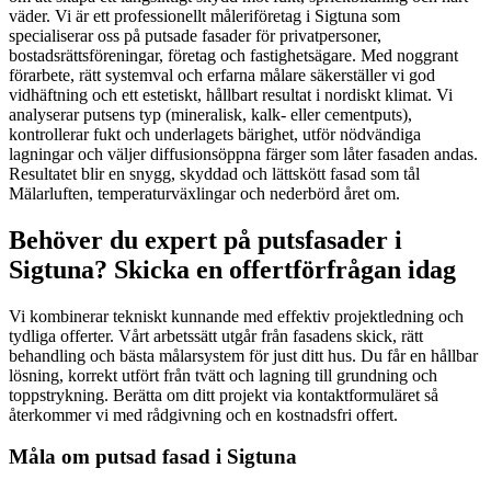
väder. Vi är ett professionellt måleriföretag i Sigtuna som
specialiserar oss på putsade fasader för privatpersoner,
bostadsrättsföreningar, företag och fastighetsägare. Med noggrant
förarbete, rätt systemval och erfarna målare säkerställer vi god
vidhäftning och ett estetiskt, hållbart resultat i nordiskt klimat. Vi
analyserar putsens typ (mineralisk, kalk- eller cementputs),
kontrollerar fukt och underlagets bärighet, utför nödvändiga
lagningar och väljer diffusionsöppna färger som låter fasaden andas.
Resultatet blir en snygg, skyddad och lättskött fasad som tål
Mälarluften, temperaturväxlingar och nederbörd året om.
Behöver du expert på putsfasader i
Sigtuna? Skicka en offertförfrågan idag
Vi kombinerar tekniskt kunnande med effektiv projektledning och
tydliga offerter. Vårt arbetssätt utgår från fasadens skick, rätt
behandling och bästa målarsystem för just ditt hus. Du får en hållbar
lösning, korrekt utfört från tvätt och lagning till grundning och
toppstrykning. Berätta om ditt projekt via kontaktformuläret så
återkommer vi med rådgivning och en kostnadsfri offert.
Måla om putsad fasad i Sigtuna