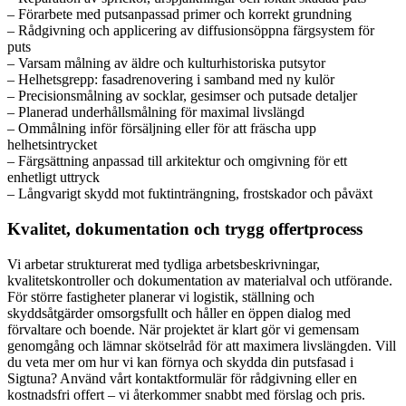
– Förarbete med putsanpassad primer och korrekt grundning
– Rådgivning och applicering av diffusionsöppna färgsystem för
puts
– Varsam målning av äldre och kulturhistoriska putsytor
– Helhetsgrepp: fasadrenovering i samband med ny kulör
– Precisionsmålning av socklar, gesimser och putsade detaljer
– Planerad underhållsmålning för maximal livslängd
– Ommålning inför försäljning eller för att fräscha upp
helhetsintrycket
– Färgsättning anpassad till arkitektur och omgivning för ett
enhetligt uttryck
– Långvarigt skydd mot fuktinträngning, frostskador och påväxt
Kvalitet, dokumentation och trygg offertprocess
Vi arbetar strukturerat med tydliga arbetsbeskrivningar,
kvalitetskontroller och dokumentation av materialval och utförande.
För större fastigheter planerar vi logistik, ställning och
skyddsåtgärder omsorgsfullt och håller en öppen dialog med
förvaltare och boende. När projektet är klart gör vi gemensam
genomgång och lämnar skötselråd för att maximera livslängden. Vill
du veta mer om hur vi kan förnya och skydda din putsfasad i
Sigtuna? Använd vårt kontaktformulär för rådgivning eller en
kostnadsfri offert – vi återkommer snabbt med förslag och pris.