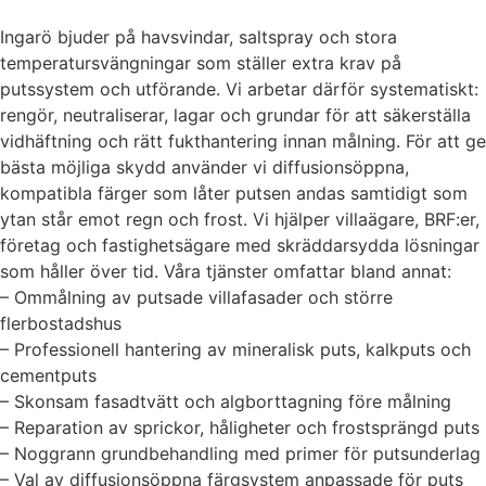
Ingarö bjuder på havsvindar, saltspray och stora
temperatursvängningar som ställer extra krav på
putssystem och utförande. Vi arbetar därför systematiskt:
rengör, neutraliserar, lagar och grundar för att säkerställa
vidhäftning och rätt fukthantering innan målning. För att ge
bästa möjliga skydd använder vi diffusionsöppna,
kompatibla färger som låter putsen andas samtidigt som
ytan står emot regn och frost. Vi hjälper villaägare, BRF:er,
företag och fastighetsägare med skräddarsydda lösningar
som håller över tid. Våra tjänster omfattar bland annat:
– Ommålning av putsade villafasader och större
flerbostadshus
– Professionell hantering av mineralisk puts, kalkputs och
cementputs
– Skonsam fasadtvätt och algborttagning före målning
– Reparation av sprickor, håligheter och frostsprängd puts
– Noggrann grundbehandling med primer för putsunderlag
– Val av diffusionsöppna färgsystem anpassade för puts