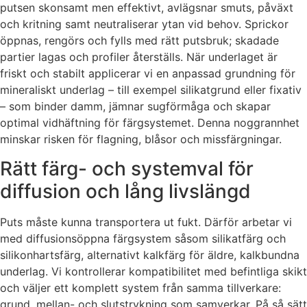
putsen skonsamt men effektivt, avlägsnar smuts, påväxt
och kritning samt neutraliserar ytan vid behov. Sprickor
öppnas, rengörs och fylls med rätt putsbruk; skadade
partier lagas och profiler återställs. När underlaget är
friskt och stabilt applicerar vi en anpassad grundning för
mineraliskt underlag – till exempel silikatgrund eller fixativ
– som binder damm, jämnar sugförmåga och skapar
optimal vidhäftning för färgsystemet. Denna noggrannhet
minskar risken för flagning, blåsor och missfärgningar.
Rätt färg- och systemval för
diffusion och lång livslängd
Puts måste kunna transportera ut fukt. Därför arbetar vi
med diffusionsöppna färgsystem såsom silikatfärg och
silikonhartsfärg, alternativt kalkfärg för äldre, kalkbundna
underlag. Vi kontrollerar kompatibilitet med befintliga skikt
och väljer ett komplett system från samma tillverkare:
grund, mellan- och slutstrykning som samverkar. På så sätt