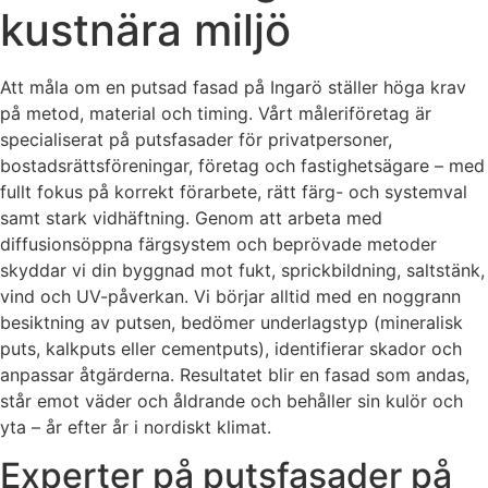
kustnära miljö
Att måla om en putsad fasad på Ingarö ställer höga krav
på metod, material och timing. Vårt måleriföretag är
specialiserat på putsfasader för privatpersoner,
bostadsrättsföreningar, företag och fastighetsägare – med
fullt fokus på korrekt förarbete, rätt färg- och systemval
samt stark vidhäftning. Genom att arbeta med
diffusionsöppna färgsystem och beprövade metoder
skyddar vi din byggnad mot fukt, sprickbildning, saltstänk,
vind och UV-påverkan. Vi börjar alltid med en noggrann
besiktning av putsen, bedömer underlagstyp (mineralisk
puts, kalkputs eller cementputs), identifierar skador och
anpassar åtgärderna. Resultatet blir en fasad som andas,
står emot väder och åldrande och behåller sin kulör och
yta – år efter år i nordiskt klimat.
Experter på putsfasader på