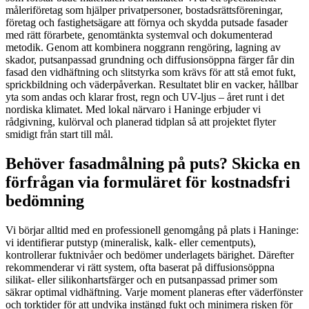
måleriföretag som hjälper privatpersoner, bostadsrättsföreningar,
företag och fastighetsägare att förnya och skydda putsade fasader
med rätt förarbete, genomtänkta systemval och dokumenterad
metodik. Genom att kombinera noggrann rengöring, lagning av
skador, putsanpassad grundning och diffusionsöppna färger får din
fasad den vidhäftning och slitstyrka som krävs för att stå emot fukt,
sprickbildning och väderpåverkan. Resultatet blir en vacker, hållbar
yta som andas och klarar frost, regn och UV-ljus – året runt i det
nordiska klimatet. Med lokal närvaro i Haninge erbjuder vi
rådgivning, kulörval och planerad tidplan så att projektet flyter
smidigt från start till mål.
Behöver fasadmålning på puts? Skicka en
förfrågan via formuläret för kostnadsfri
bedömning
Vi börjar alltid med en professionell genomgång på plats i Haninge:
vi identifierar putstyp (mineralisk, kalk- eller cementputs),
kontrollerar fuktnivåer och bedömer underlagets bärighet. Därefter
rekommenderar vi rätt system, ofta baserat på diffusionsöppna
silikat- eller silikonhartsfärger och en putsanpassad primer som
säkrar optimal vidhäftning. Varje moment planeras efter väderfönster
och torktider för att undvika instängd fukt och minimera risken för