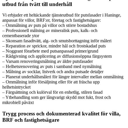
utbud från tvätt till underhåll
Vi erbjuder ett heltäckande tjänsteutbud för putsfasader i Haninge,
anpassat för villor, BRF:er, företag och fastighetsägare:
– Ommålning av puts på villor och större bostadshus
– Professionell målning av mineralisk puts, kalk- och
cementbaserade ytor
– Skonsam fasadtvätt, alg- och smutsborttagning inför måleri
– Reparation av sprickor, mindre hål och frostskadad puts
– Noggrant förarbete med putsanpassad primer/grund
– Rådgivning och applicering av diffusionsöppna färgsystem
– Varsam renoveringsmålning av äldre putsfasader
– Helhetsrenovering av puts i samband med nymålning
– Målning av socklar, listverk och andra putsade detaljer
– Planerat underhållsmåleri för längre intervaller mellan ommålning
– Ommålning inför försäljning eller för att fräscha upp
helhetsintrycket
– Färgsättning och kulörval för en enhetlig, stilren fasad
– Ytbehandling som ger långvarigt skydd mot fukt, frost och
mikrobiell påväxt
Trygg process och dokumenterad kvalitet för villa,
BRF och fastighetsägare