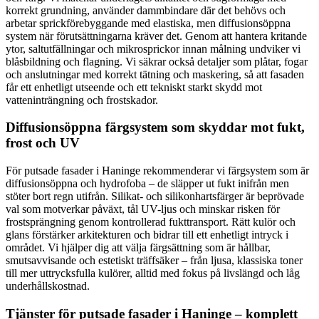
korrekt grundning, använder dammbindare där det behövs och
arbetar sprickförebyggande med elastiska, men diffusionsöppna
system när förutsättningarna kräver det. Genom att hantera kritande
ytor, saltutfällningar och mikrosprickor innan målning undviker vi
blåsbildning och flagning. Vi säkrar också detaljer som plåtar, fogar
och anslutningar med korrekt tätning och maskering, så att fasaden
får ett enhetligt utseende och ett tekniskt starkt skydd mot
vatteninträngning och frostskador.
Diffusionsöppna färgsystem som skyddar mot fukt,
frost och UV
För putsade fasader i Haninge rekommenderar vi färgsystem som är
diffusionsöppna och hydrofoba – de släpper ut fukt inifrån men
stöter bort regn utifrån. Silikat- och silikonhartsfärger är beprövade
val som motverkar påväxt, tål UV-ljus och minskar risken för
frostsprängning genom kontrollerad fukttransport. Rätt kulör och
glans förstärker arkitekturen och bidrar till ett enhetligt intryck i
området. Vi hjälper dig att välja färgsättning som är hållbar,
smutsavvisande och estetiskt träffsäker – från ljusa, klassiska toner
till mer uttrycksfulla kulörer, alltid med fokus på livslängd och låg
underhållskostnad.
Tjänster för putsade fasader i Haninge – komplett