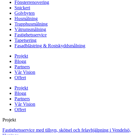
Fönsterrenovering
Snickeri
Golvbyten
Husmålning
Trapphusmålning
Våtrumsmålning
Fastighetsservice
Tapetsering
Fasadblästring & Rostskyddsmålning
Projekt
Blogg
Partners
Vår Vision
Offert
Projekt
Blogg
Partners
Vår Vision
Offert
Projekt
Fastighetsservice med tillsyn, skötsel och felavhjälpning i Vendelsö,