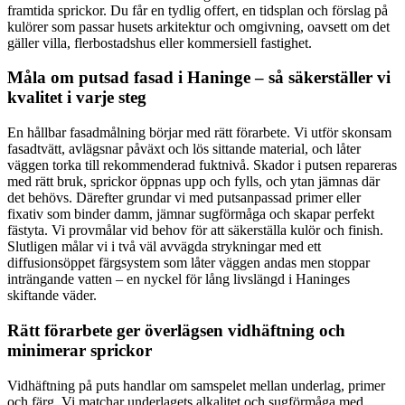
framtida sprickor. Du får en tydlig offert, en tidsplan och förslag på
kulörer som passar husets arkitektur och omgivning, oavsett om det
gäller villa, flerbostadshus eller kommersiell fastighet.
Måla om putsad fasad i Haninge – så säkerställer vi
kvalitet i varje steg
En hållbar fasadmålning börjar med rätt förarbete. Vi utför skonsam
fasadtvätt, avlägsnar påväxt och lös sittande material, och låter
väggen torka till rekommenderad fuktnivå. Skador i putsen repareras
med rätt bruk, sprickor öppnas upp och fylls, och ytan jämnas där
det behövs. Därefter grundar vi med putsanpassad primer eller
fixativ som binder damm, jämnar sugförmåga och skapar perfekt
fästyta. Vi provmålar vid behov för att säkerställa kulör och finish.
Slutligen målar vi i två väl avvägda strykningar med ett
diffusionsöppet färgsystem som låter väggen andas men stoppar
inträngande vatten – en nyckel för lång livslängd i Haninges
skiftande väder.
Rätt förarbete ger överlägsen vidhäftning och
minimerar sprickor
Vidhäftning på puts handlar om samspelet mellan underlag, primer
och färg. Vi matchar underlagets alkalitet och sugförmåga med