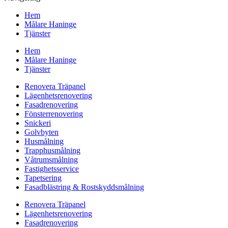
Hem
Målare Haninge
Tjänster
Hem
Målare Haninge
Tjänster
Renovera Träpanel
Lägenhetsrenovering
Fasadrenovering
Fönsterrenovering
Snickeri
Golvbyten
Husmålning
Trapphusmålning
Våtrumsmålning
Fastighetsservice
Tapetsering
Fasadblästring & Rostskyddsmålning
Renovera Träpanel
Lägenhetsrenovering
Fasadrenovering