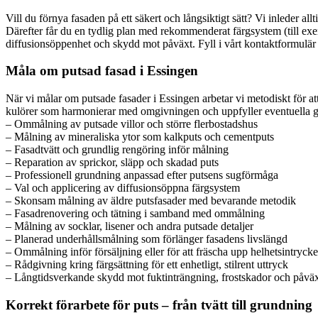
Vill du förnya fasaden på ett säkert och långsiktigt sätt? Vi inleder 
Därefter får du en tydlig plan med rekommenderat färgsystem (till exemp
diffusionsöppenhet och skydd mot påväxt. Fyll i vårt kontaktformulär 
Måla om putsad fasad i Essingen
När vi målar om putsade fasader i Essingen arbetar vi metodiskt för att
kulörer som harmonierar med omgivningen och uppfyller eventuella gesta
– Ommålning av putsade villor och större flerbostadshus
– Målning av mineraliska ytor som kalkputs och cementputs
– Fasadtvätt och grundlig rengöring inför målning
– Reparation av sprickor, släpp och skadad puts
– Professionell grundning anpassad efter putsens sugförmåga
– Val och applicering av diffusionsöppna färgsystem
– Skonsam målning av äldre putsfasader med bevarande metodik
– Fasadrenovering och tätning i samband med ommålning
– Målning av socklar, lisener och andra putsade detaljer
– Planerad underhållsmålning som förlänger fasadens livslängd
– Ommålning inför försäljning eller för att fräscha upp helhetsintrycke
– Rådgivning kring färgsättning för ett enhetligt, stilrent uttryck
– Långtidsverkande skydd mot fuktinträngning, frostskador och påvä
Korrekt förarbete för puts – från tvätt till grundning