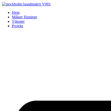
Skip
to
Hem
content
Målare Haninge
Tjänster
Projekt