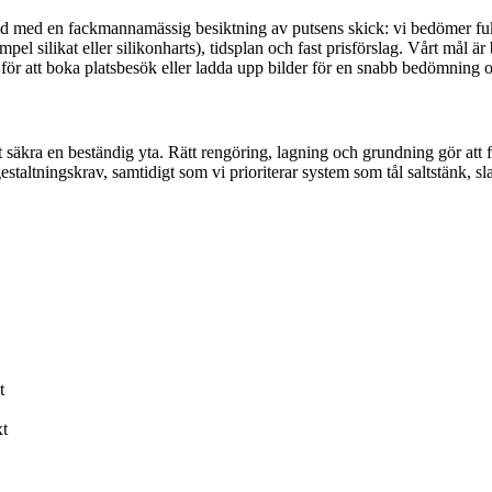
alltid med en fackmannamässig besiktning av putsens skick: vi bedömer fu
el silikat eller silikonharts), tidsplan och fast prisförslag. Vårt mål ä
för att boka platsbesök eller ladda upp bilder för en snabb bedömning o
 säkra en beständig yta. Rätt rengöring, lagning och grundning gör att f
ltningskrav, samtidigt som vi prioriterar system som tål saltstänk, sla
t
xt