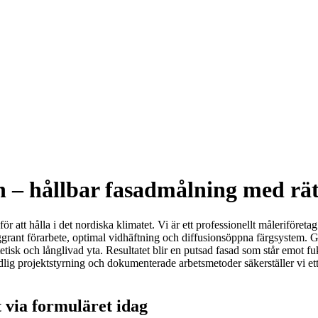
n – hållbar fasadmålning med rät
 att hålla i det nordiska klimatet. Vi är ett professionellt måleriföreta
grant förarbete, optimal vidhäftning och diffusionsöppna färgsystem. G
etisk och långlivad yta. Resultatet blir en putsad fasad som står emot 
g projektstyrning och dokumenterade arbetsmetoder säkerställer vi ett tr
t via formuläret idag