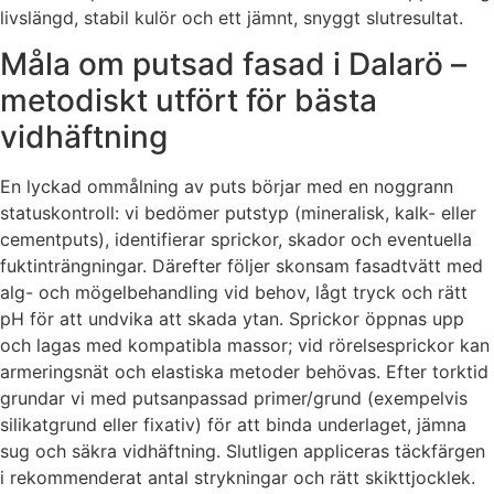
livslängd, stabil kulör och ett jämnt, snyggt slutresultat.
Måla om putsad fasad i Dalarö –
metodiskt utfört för bästa
vidhäftning
En lyckad ommålning av puts börjar med en noggrann
statuskontroll: vi bedömer putstyp (mineralisk, kalk- eller
cementputs), identifierar sprickor, skador och eventuella
fuktinträngningar. Därefter följer skonsam fasadtvätt med
alg- och mögelbehandling vid behov, lågt tryck och rätt
pH för att undvika att skada ytan. Sprickor öppnas upp
och lagas med kompatibla massor; vid rörelsesprickor kan
armeringsnät och elastiska metoder behövas. Efter torktid
grundar vi med putsanpassad primer/grund (exempelvis
silikatgrund eller fixativ) för att binda underlaget, jämna
sug och säkra vidhäftning. Slutligen appliceras täckfärgen
i rekommenderat antal strykningar och rätt skikttjocklek.