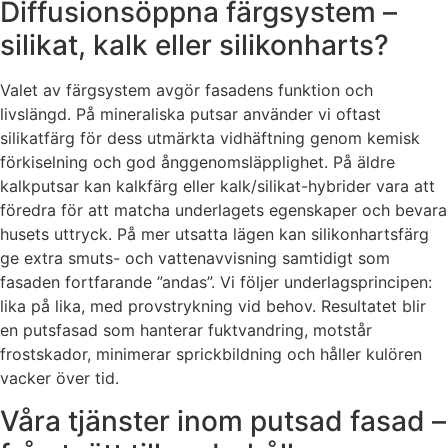
Diffusionsöppna färgsystem –
silikat, kalk eller silikonharts?
Valet av färgsystem avgör fasadens funktion och
livslängd. På mineraliska putsar använder vi oftast
silikatfärg för dess utmärkta vidhäftning genom kemisk
förkiselning och god ånggenomsläpplighet. På äldre
kalkputsar kan kalkfärg eller kalk/silikat-hybrider vara att
föredra för att matcha underlagets egenskaper och bevara
husets uttryck. På mer utsatta lägen kan silikonhartsfärg
ge extra smuts- och vattenavvisning samtidigt som
fasaden fortfarande ”andas”. Vi följer underlagsprincipen:
lika på lika, med provstrykning vid behov. Resultatet blir
en putsfasad som hanterar fuktvandring, motstår
frostskador, minimerar sprickbildning och håller kulören
vacker över tid.
Våra tjänster inom putsad fasad –