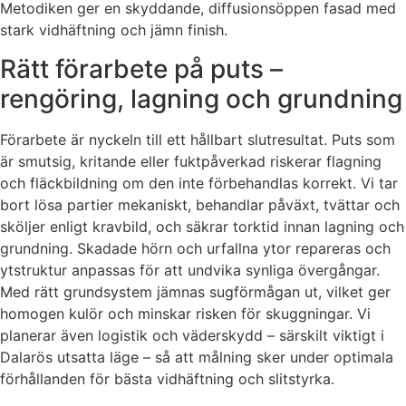
Metodiken ger en skyddande, diffusionsöppen fasad med
stark vidhäftning och jämn finish.
Rätt förarbete på puts –
rengöring, lagning och grundning
Förarbete är nyckeln till ett hållbart slutresultat. Puts som
är smutsig, kritande eller fuktpåverkad riskerar flagning
och fläckbildning om den inte förbehandlas korrekt. Vi tar
bort lösa partier mekaniskt, behandlar påväxt, tvättar och
sköljer enligt kravbild, och säkrar torktid innan lagning och
grundning. Skadade hörn och urfallna ytor repareras och
ytstruktur anpassas för att undvika synliga övergångar.
Med rätt grundsystem jämnas sugförmågan ut, vilket ger
homogen kulör och minskar risken för skuggningar. Vi
planerar även logistik och väderskydd – särskilt viktigt i
Dalarös utsatta läge – så att målning sker under optimala
förhållanden för bästa vidhäftning och slitstyrka.