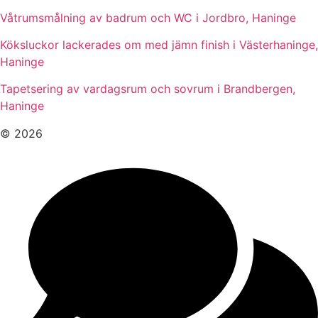
Våtrumsmålning av badrum och WC i Jordbro, Haninge
Köksluckor lackerades om med jämn finish i Västerhaninge,
Haninge
Tapetsering av vardagsrum och sovrum i Brandbergen,
Haninge
© 2026