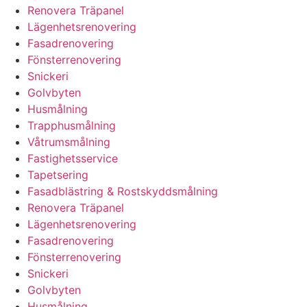
Renovera Träpanel
Lägenhetsrenovering
Fasadrenovering
Fönsterrenovering
Snickeri
Golvbyten
Husmålning
Trapphusmålning
Våtrumsmålning
Fastighetsservice
Tapetsering
Fasadblästring & Rostskyddsmålning
Renovera Träpanel
Lägenhetsrenovering
Fasadrenovering
Fönsterrenovering
Snickeri
Golvbyten
Husmålning