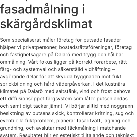
fasadmålning i
skärgårdsklimat
Som specialiserat måleriföretag för putsade fasader
hjälper vi privatpersoner, bostadsrättsföreningar, företag
och fastighetsägare på Dalarö med trygg och hållbar
ommålning. Vårt fokus ligger på korrekt förarbete, rätt
färg- och systemval och säkerställd vidhäftning –
avgörande delar för att skydda byggnaden mot fukt,
sprickbildning och hård väderpåverkan. I det kustnära
klimatet på Dalarö med saltstänk, vind och frost behövs
ett diffusionsöppet färgsystem som låter putsen andas
och samtidigt täcker jämnt. Vi börjar alltid med noggrann
besiktning av putsens skick, kontrollerar kritning, sug och
eventuella fuktproblem, planerar fasadtvätt, lagning och
grundning, och avslutar med täckmålning i matchande
system. Resultatet blir en estetiskt tilltalande och tekniskt