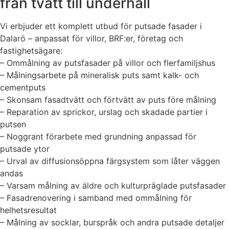
från tvätt till underhåll
Vi erbjuder ett komplett utbud för putsade fasader i
Dalarö – anpassat för villor, BRF:er, företag och
fastighetsägare:
– Ommålning av putsfasader på villor och flerfamiljshus
– Målningsarbete på mineralisk puts samt kalk- och
cementputs
– Skonsam fasadtvätt och förtvätt av puts före målning
– Reparation av sprickor, urslag och skadade partier i
putsen
– Noggrant förarbete med grundning anpassad för
putsade ytor
– Urval av diffusionsöppna färgsystem som låter väggen
andas
– Varsam målning av äldre och kulturpräglade putsfasader
– Fasadrenovering i samband med ommålning för
helhetsresultat
– Målning av socklar, burspråk och andra putsade detaljer