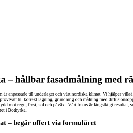
a – hållbar fasadmålning med rät
är anpassade till underlaget och vårt nordiska klimat. Vi hjälper villaä
rovtvätt till korrekt lagning, grundning och målning med diffusionsöpp
skydd mot regn, frost, sol och påväxt. Vårt fokus är långsiktigt resultat
ghet i Botkyrka.
t – begär offert via formuläret