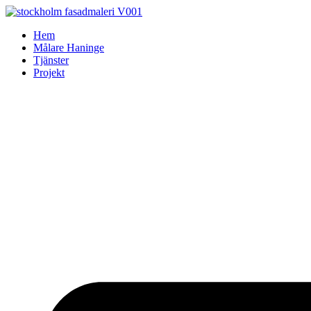
Skip
to
Hem
content
Målare Haninge
Tjänster
Projekt