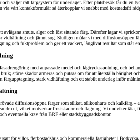
r och väljer rätt färgsystem för underlaget. Efter platsbesök får du en ty
 via vårt kontaktformulär så återkopplar vi snabbt med kostnadsfri rådg
t avlägsna smuts, alger och löst sittande färg. Därefter lagar vi sprick
 vidhäftning och jämnt sug. Slutligen målar vi med diffusionsöppen färg
agning och fuktproblem och ger ett vackert, långlivat resultat som står 
dning
onsam fasadrengöring med anpassade medel och lågtrycksspolning, och b
ruk; större skador armeras och putsas om för att återställa bärighet och
 färgupptagning, stark vidhäftning och ett stabilt underlag inför målni
äftning
övade diffusionsöppna färger som silikat, silikonharts och kalkfärg – a
vandra ut, vilket motverkar frostskador och flagning. Vi undviker täta, 
och eventuella krav från BRF eller stadsbyggnadskontor.
arsatt för villor, flerbostadshus och kommersiella fastigheter i Botkyrka