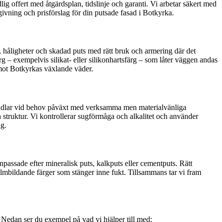
dlig offert med åtgärdsplan, tidslinje och garanti. Vi arbetar säkert med
ivning och prisförslag för din putsade fasad i Botkyrka.
or, håligheter och skadad puts med rätt bruk och armering där det
 – exempelvis silikat- eller silikonhartsfärg – som låter väggen andas
emot Botkyrkas växlande väder.
ehandlar vid behov påväxt med verksamma men materialvänliga
 struktur. Vi kontrollerar sugförmåga och alkalitet och använder
ng.
npassade efter mineralisk puts, kalkputs eller cementputs. Rätt
filmbildande färger som stänger inne fukt. Tillsammans tar vi fram
. Nedan ser du exempel på vad vi hjälper till med: