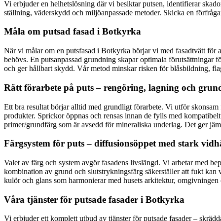
Vi erbjuder en helhetslösning där vi besiktar putsen, identifierar skado
ställning, väderskydd och miljöanpassade metoder. Skicka en förfrågan
Måla om putsad fasad i Botkyrka
När vi målar om en putsfasad i Botkyrka börjar vi med fasadtvätt för at
behövs. En putsanpassad grundning skapar optimala förutsättningar för
och ger hållbart skydd. Vår metod minskar risken för blåsbildning, fl
Rätt förarbete på puts – rengöring, lagning och grun
Ett bra resultat börjar alltid med grundligt förarbete. Vi utför sk
produkter. Sprickor öppnas och rensas innan de fylls med kompatibelt b
primer/grundfärg som är avsedd för mineraliska underlag. Det ger jämn
Färgsystem för puts – diffusionsöppet med stark vidh
Valet av färg och system avgör fasadens livslängd. Vi arbetar med bepr
kombination av grund och slutstrykningsfärg säkerställer att fukt kan 
kulör och glans som harmonierar med husets arkitektur, omgivningen 
Våra tjänster för putsade fasader i Botkyrka
Vi erbjuder ett komplett utbud av tjänster för putsade fasader – skrädd