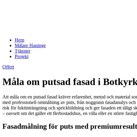
Hem
Målare Haninge
Tjänster
Projekt
Offert
Måla om putsad fasad i Botkyrk
Att måla om en putsad fasad kräver erfarenhet, metod och material som 
med professionell ommålning av puts, från noggrann fasadanalys och p
risk för fuktinträngning och sprickbildning och ger fasaden ett tåligt 
– oavsett om det gäller ett flerbostadshus, en villa eller en större fasti
Fasadmålning för puts med premiumresulta