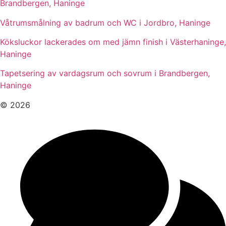
Brandbergen, Haninge
Våtrumsmålning av badrum och WC i Jordbro, Haninge
Köksluckor lackerades om med jämn finish i Västerhaninge,
Haninge
Tapetsering av vardagsrum och sovrum i Brandbergen,
Haninge
© 2026