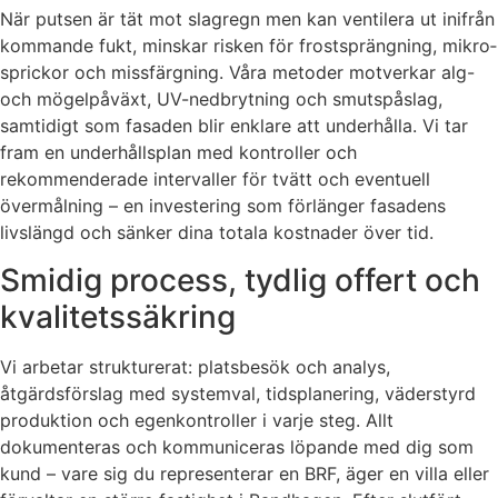
När putsen är tät mot slagregn men kan ventilera ut inifrån
kommande fukt, minskar risken för frostsprängning, mikro­
sprickor och missfärgning. Våra metoder motverkar alg-
och mögelpåväxt, UV-nedbrytning och smutspåslag,
samtidigt som fasaden blir enklare att underhålla. Vi tar
fram en underhållsplan med kontroller och
rekommenderade intervaller för tvätt och eventuell
övermålning – en investering som förlänger fasadens
livslängd och sänker dina totala kostnader över tid.
Smidig process, tydlig offert och
kvalitetssäkring
Vi arbetar strukturerat: platsbesök och analys,
åtgärdsförslag med systemval, tidsplanering, väderstyrd
produktion och egenkontroller i varje steg. Allt
dokumenteras och kommuniceras löpande med dig som
kund – vare sig du representerar en BRF, äger en villa eller