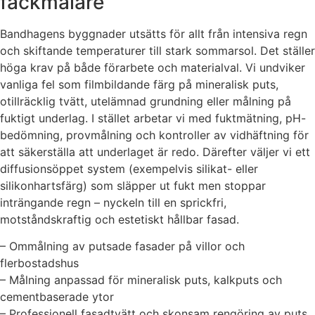
fackmålare
Bandhagens byggnader utsätts för allt från intensiva regn
och skiftande temperaturer till stark sommarsol. Det ställer
höga krav på både förarbete och materialval. Vi undviker
vanliga fel som film­bildande färg på mineralisk puts,
otillräcklig tvätt, utelämnad grundning eller målning på
fuktigt underlag. I stället arbetar vi med fuktmätning, pH-
bedömning, provmålning och kontroller av vidhäftning för
att säkerställa att underlaget är redo. Därefter väljer vi ett
diffusionsöppet system (exempelvis silikat- eller
silikonhartsfärg) som släpper ut fukt men stoppar
inträngande regn – nyckeln till en sprickfri,
motståndskraftig och estetiskt hållbar fasad.
– Ommålning av putsade fasader på villor och
flerbostadshus
– Målning anpassad för mineralisk puts, kalkputs och
cementbaserade ytor
– Professionell fasadtvätt och skonsam rengöring av puts