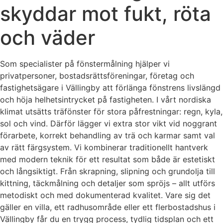
skyddar mot fukt, röta
och väder
Som specialister på fönstermålning hjälper vi
privatpersoner, bostadsrättsföreningar, företag och
fastighetsägare i Vällingby att förlänga fönstrens livslängd
och höja helhetsintrycket på fastigheten. I vårt nordiska
klimat utsätts träfönster för stora påfrestningar: regn, kyla,
sol och vind. Därför lägger vi extra stor vikt vid noggrant
förarbete, korrekt behandling av trä och karmar samt val
av rätt färgsystem. Vi kombinerar traditionellt hantverk
med modern teknik för ett resultat som både är estetiskt
och långsiktigt. Från skrapning, slipning och grundolja till
kittning, täckmålning och detaljer som spröjs – allt utförs
metodiskt och med dokumenterad kvalitet. Vare sig det
gäller en villa, ett radhusområde eller ett flerbostadshus i
Vällingby får du en trygg process, tydlig tidsplan och ett