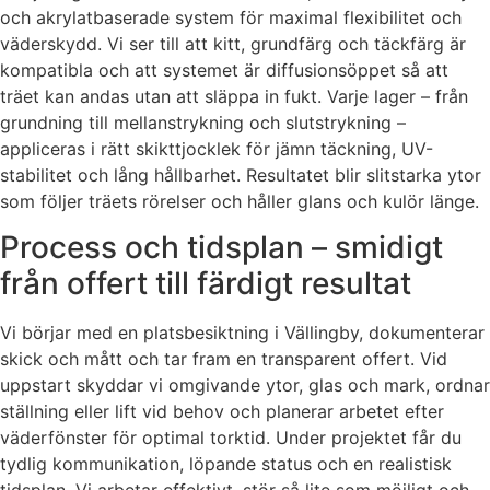
och akrylatbaserade system för maximal flexibilitet och
väderskydd. Vi ser till att kitt, grundfärg och täckfärg är
kompatibla och att systemet är diffusionsöppet så att
träet kan andas utan att släppa in fukt. Varje lager – från
grundning till mellanstrykning och slutstrykning –
appliceras i rätt skikttjocklek för jämn täckning, UV-
stabilitet och lång hållbarhet. Resultatet blir slitstarka ytor
som följer träets rörelser och håller glans och kulör länge.
Process och tidsplan – smidigt
från offert till färdigt resultat
Vi börjar med en platsbesiktning i Vällingby, dokumenterar
skick och mått och tar fram en transparent offert. Vid
uppstart skyddar vi omgivande ytor, glas och mark, ordnar
ställning eller lift vid behov och planerar arbetet efter
väderfönster för optimal torktid. Under projektet får du
tydlig kommunikation, löpande status och en realistisk
tidsplan. Vi arbetar effektivt, stör så lite som möjligt och