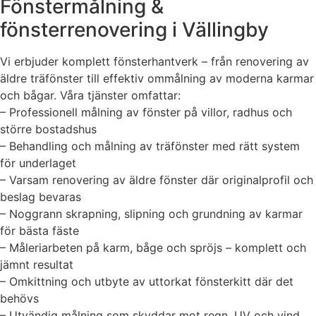
Fönstermålning &
fönsterrenovering i Vällingby
Vi erbjuder komplett fönsterhantverk – från renovering av
äldre träfönster till effektiv ommålning av moderna karmar
och bågar. Våra tjänster omfattar:
– Professionell målning av fönster på villor, radhus och
större bostadshus
– Behandling och målning av träfönster med rätt system
för underlaget
– Varsam renovering av äldre fönster där originalprofil och
beslag bevaras
– Noggrann skrapning, slipning och grundning av karmar
för bästa fäste
– Måleriarbeten på karm, båge och spröjs – komplett och
jämnt resultat
– Omkittning och utbyte av uttorkat fönsterkitt där det
behövs
– Utvändig målning som skyddar mot regn, UV och vind