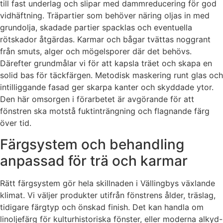
till fast underlag och slipar med dammreducering för god
vidhäftning. Träpartier som behöver näring oljas in med
grundolja, skadade partier spacklas och eventuella
rötskador åtgärdas. Karmar och bågar tvättas noggrant
från smuts, alger och mögelsporer där det behövs.
Därefter grundmålar vi för att kapsla träet och skapa en
solid bas för täckfärgen. Metodisk maskering runt glas och
intilliggande fasad ger skarpa kanter och skyddade ytor.
Den här omsorgen i förarbetet är avgörande för att
fönstren ska motstå fuktinträngning och flagnande färg
över tid.
Färgsystem och behandling
anpassad för trä och karmar
Rätt färgsystem gör hela skillnaden i Vällingbys växlande
klimat. Vi väljer produkter utifrån fönstrens ålder, träslag,
tidigare färgtyp och önskad finish. Det kan handla om
linoljefärg för kulturhistoriska fönster, eller moderna alkyd-