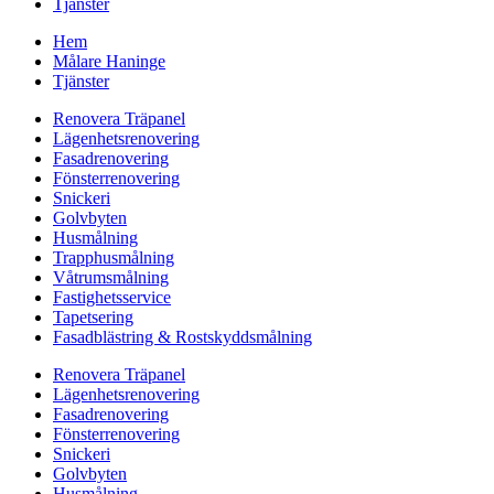
Tjänster
Hem
Målare Haninge
Tjänster
Renovera Träpanel
Lägenhetsrenovering
Fasadrenovering
Fönsterrenovering
Snickeri
Golvbyten
Husmålning
Trapphusmålning
Våtrumsmålning
Fastighetsservice
Tapetsering
Fasadblästring & Rostskyddsmålning
Renovera Träpanel
Lägenhetsrenovering
Fasadrenovering
Fönsterrenovering
Snickeri
Golvbyten
Husmålning