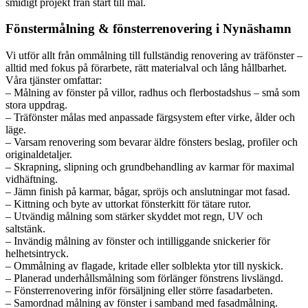
smidigt projekt från start till mål.
Fönstermålning & fönsterrenovering i Nynäshamn
Vi utför allt från ommålning till fullständig renovering av träfönster –
alltid med fokus på förarbete, rätt materialval och lång hållbarhet.
Våra tjänster omfattar:
– Målning av fönster på villor, radhus och flerbostadshus – små som
stora uppdrag.
– Träfönster målas med anpassade färgsystem efter virke, ålder och
läge.
– Varsam renovering som bevarar äldre fönsters beslag, profiler och
originaldetaljer.
– Skrapning, slipning och grundbehandling av karmar för maximal
vidhäftning.
– Jämn finish på karmar, bågar, spröjs och anslutningar mot fasad.
– Kittning och byte av uttorkat fönsterkitt för tätare rutor.
– Utvändig målning som stärker skyddet mot regn, UV och
saltstänk.
– Invändig målning av fönster och intilliggande snickerier för
helhetsintryck.
– Ommålning av flagade, kritade eller solblekta ytor till nyskick.
– Planerad underhållsmålning som förlänger fönstrens livslängd.
– Fönsterrenovering inför försäljning eller större fasadarbeten.
– Samordnad målning av fönster i samband med fasadmålning.