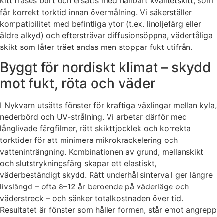
kitt fräses bort och ersätts med hållbart kvalitetskitt, som
får korrekt torktid innan övermålning. Vi säkerställer
kompatibilitet med befintliga ytor (t.ex. linoljefärg eller
äldre alkyd) och eftersträvar diffusionsöppna, vädertåliga
skikt som låter träet andas men stoppar fukt utifrån.
Byggt för nordiskt klimat – skydd
mot fukt, röta och väder
I Nykvarn utsätts fönster för kraftiga växlingar mellan kyla,
nederbörd och UV-strålning. Vi arbetar därför med
långlivade färgfilmer, rätt skikttjocklek och korrekta
torktider för att minimera mikrokrackelering och
vatteninträngning. Kombinationen av grund, mellanskikt
och slutstrykningsfärg skapar ett elastiskt,
väderbeständigt skydd. Rätt underhållsintervall ger längre
livslängd – ofta 8–12 år beroende på väderläge och
väderstreck – och sänker totalkostnaden över tid.
Resultatet är fönster som håller formen, står emot angrepp