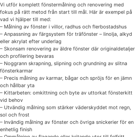
Vi utför komplett fönstermålning och renovering med
fokus på rätt metod från start till mål. Här är exempel på
vad vi hjälper till med:
– Målning av fönster i villor, radhus och flerbostadshus
– Anpassning av färgsystem för träfönster – linolja, alkyd
eller akrylat efter underlag
– Skonsam renovering av äldre fönster där originaldetaljer
och profilering bevaras
– Noggrann skrapning, slipning och grundning av slitna
fönsterkarmar
– Precis målning av karmar, bågar och spröjs för en jämn
och hållbar yta
– Kittarbeten: omkittning och byte av uttorkat fönsterkitt
vid behov
– Utvändig målning som stärker väderskyddet mot regn,
sol och frost
– Invändig målning av fönster och övriga snickerier för en
enhetlig finish
– Ommålning av flagande eller kritande ytor till felfritt