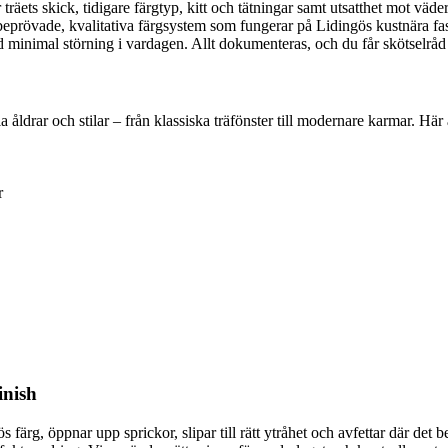
räets skick, tidigare färgtyp, kitt och tätningar samt utsatthet mot väder
prövade, kvalitativa färgsystem som fungerar på Lidingös kustnära fastig
d minimal störning i vardagen. Allt dokumenteras, och du får skötselråd 
la åldrar och stilar – från klassiska träfönster till modernare karmar. Hä
r
inish
färg, öppnar upp sprickor, slipar till rätt ytråhet och avfettar där det 