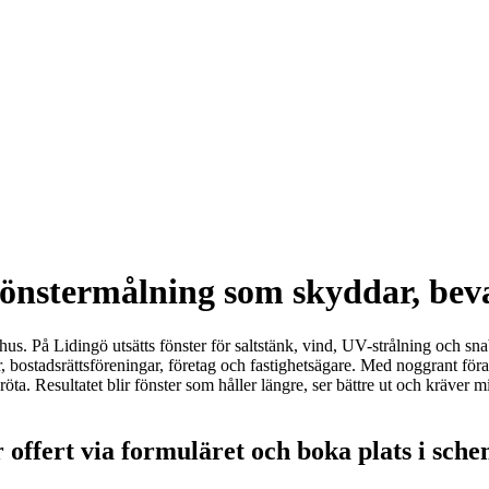
fönstermålning som skyddar, beva
tt hus. På Lidingö utsätts fönster för saltstänk, vind, UV-strålning och s
r, bostadsrättsföreningar, företag och fastighetsägare. Med noggrant för
öta. Resultatet blir fönster som håller längre, ser bättre ut och kräver 
 offert via formuläret och boka plats i sch