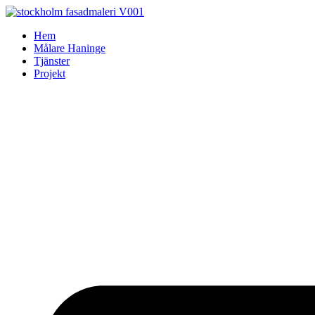
Skip
to
Hem
content
Målare Haninge
Tjänster
Projekt