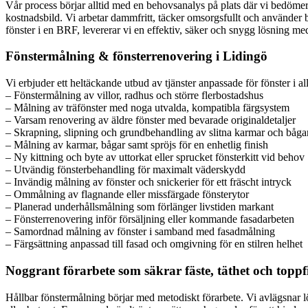
Vår process börjar alltid med en behovsanalys på plats där vi bedömer t
kostnadsbild. Vi arbetar dammfritt, täcker omsorgsfullt och använder be
fönster i en BRF, levererar vi en effektiv, säker och snygg lösning me
Fönstermålning & fönsterrenovering i Lidingö
Vi erbjuder ett heltäckande utbud av tjänster anpassade för fönster i al
– Fönstermålning av villor, radhus och större flerbostadshus
– Målning av träfönster med noga utvalda, kompatibla färgsystem
– Varsam renovering av äldre fönster med bevarade originaldetaljer
– Skrapning, slipning och grundbehandling av slitna karmar och båga
– Målning av karmar, bågar samt spröjs för en enhetlig finish
– Ny kittning och byte av uttorkat eller sprucket fönsterkitt vid behov
– Utvändig fönsterbehandling för maximalt väderskydd
– Invändig målning av fönster och snickerier för ett fräscht intryck
– Ommålning av flagnande eller missfärgade fönsterytor
– Planerad underhållsmålning som förlänger livstiden markant
– Fönsterrenovering inför försäljning eller kommande fasadarbeten
– Samordnad målning av fönster i samband med fasadmålning
– Färgsättning anpassad till fasad och omgivning för en stilren helhet
Noggrant förarbete som säkrar fäste, täthet och toppf
Hållbar fönstermålning börjar med metodiskt förarbete. Vi avlägsnar lös 