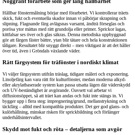
Noggrant förarbete som ger lång hållbarhet
Hållbar fönstermålning börjar med förarbetet. Vi kontrollerar träets
skick, fukt och eventuella skador innan vi påbörjar skrapning och
slipning. Flagnande färg avlägsnas varsamt, ändträ förseglas och
porösa ytor mättas med rätt grundolja eller primer. Sprickor lagas,
kittfalsar ses över och glas säkras. Denna metodiska uppbyggnad
gör att färgen fäster bättre, ytan blir tätare och hela konstruktionen
tåligare. Resultatet blir snyggt direkt – men viktigast är att det håller
över tid, även i Gröndals växlande väder.
Rätt färgsystem för träfönster i nordiskt klimat
Vi väljer färgsystem utifrån träslag, tidigare måleri och exponering.
Linoljefärg kan vara rätt för kulturfönster, medan moderna alkyd-
eller akrylatbaserade system kan passa utsatta lägen där väderskydd
och UV-beständighet är avgörande. Oavsett val arbetar vi
diffusionsöppet, så att träet kan andas och fukt inte stängs in. Vi
bygger upp i flera steg: impregnering/grund, mellanstrykning och
täckfärg – alltid med kompatibla produkter. Det ger god glans- och
kulörhållning, minskar risken för sprickbildning och förlänger
underhållsintervallet.
Skydd mot fukt och röta – detaljerna som avgör