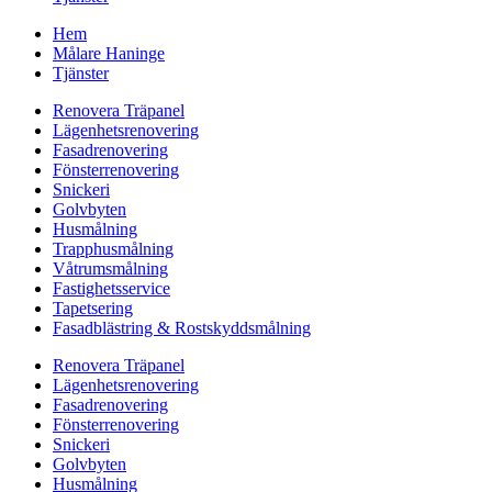
Hem
Målare Haninge
Tjänster
Renovera Träpanel
Lägenhetsrenovering
Fasadrenovering
Fönsterrenovering
Snickeri
Golvbyten
Husmålning
Trapphusmålning
Våtrumsmålning
Fastighetsservice
Tapetsering
Fasadblästring & Rostskyddsmålning
Renovera Träpanel
Lägenhetsrenovering
Fasadrenovering
Fönsterrenovering
Snickeri
Golvbyten
Husmålning