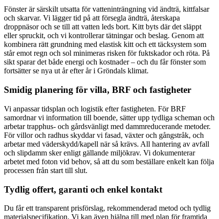
Fönster är särskilt utsatta för vatteninträngning vid ändträ, kittfalsar
och skarvar. Vi lägger tid på att försegla ändträ, återskapa
droppnäsor och se till att vatten leds bort. Kitt byts där det släppt
eller spruckit, och vi kontrollerar tätningar och beslag. Genom att
kombinera rätt grundning med elastisk kitt och ett täcksystem som
står emot regn och sol minimeras risken för fuktskador och röta. På
sikt sparar det både energi och kostnader – och du får fönster som
fortsätter se nya ut år efter år i Gröndals klimat.
Smidig planering för villa, BRF och fastigheter
Vi anpassar tidsplan och logistik efter fastigheten. För BRF
samordnar vi information till boende, sätter upp tydliga scheman och
arbetar trapphus- och gårdsvänligt med dammreducerande metoder.
För villor och radhus skyddar vi fasad, växter och gångstråk, och
arbetar med väderskydd/kapell när så krävs. All hantering av avfall
och slipdamm sker enligt gällande miljökrav. Vi dokumenterar
arbetet med foton vid behov, så att du som beställare enkelt kan följa
processen från start till slut.
Tydlig offert, garanti och enkel kontakt
Du får ett transparent prisförslag, rekommenderad metod och tydlig
materialspecifikation. Vi kan även hjälpa till med plan för framtida