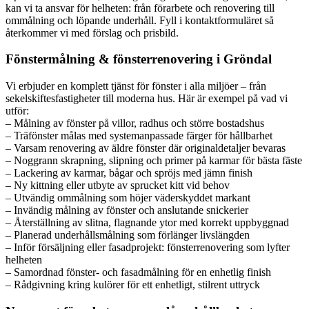
kan vi ta ansvar för helheten: från förarbete och renovering till
ommålning och löpande underhåll. Fyll i kontaktformuläret så
återkommer vi med förslag och prisbild.
Fönstermålning & fönsterrenovering i Gröndal
Vi erbjuder en komplett tjänst för fönster i alla miljöer – från
sekelskiftesfastigheter till moderna hus. Här är exempel på vad vi
utför:
– Målning av fönster på villor, radhus och större bostadshus
– Träfönster målas med systemanpassade färger för hållbarhet
– Varsam renovering av äldre fönster där originaldetaljer bevaras
– Noggrann skrapning, slipning och primer på karmar för bästa fäste
– Lackering av karmar, bågar och spröjs med jämn finish
– Ny kittning eller utbyte av sprucket kitt vid behov
– Utvändig ommålning som höjer väderskyddet markant
– Invändig målning av fönster och anslutande snickerier
– Återställning av slitna, flagnande ytor med korrekt uppbyggnad
– Planerad underhållsmålning som förlänger livslängden
– Inför försäljning eller fasadprojekt: fönsterrenovering som lyfter
helheten
– Samordnad fönster- och fasadmålning för en enhetlig finish
– Rådgivning kring kulörer för ett enhetligt, stilrent uttryck