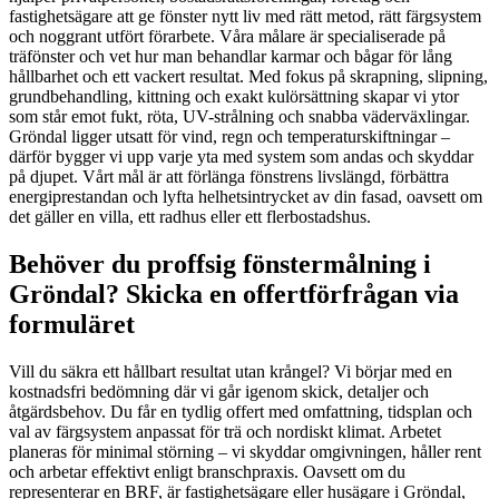
fastighetsägare att ge fönster nytt liv med rätt metod, rätt färgsystem
och noggrant utfört förarbete. Våra målare är specialiserade på
träfönster och vet hur man behandlar karmar och bågar för lång
hållbarhet och ett vackert resultat. Med fokus på skrapning, slipning,
grundbehandling, kittning och exakt kulörsättning skapar vi ytor
som står emot fukt, röta, UV-strålning och snabba väderväxlingar.
Gröndal ligger utsatt för vind, regn och temperaturskiftningar –
därför bygger vi upp varje yta med system som andas och skyddar
på djupet. Vårt mål är att förlänga fönstrens livslängd, förbättra
energiprestandan och lyfta helhetsintrycket av din fasad, oavsett om
det gäller en villa, ett radhus eller ett flerbostadshus.
Behöver du proffsig fönstermålning i
Gröndal? Skicka en offertförfrågan via
formuläret
Vill du säkra ett hållbart resultat utan krångel? Vi börjar med en
kostnadsfri bedömning där vi går igenom skick, detaljer och
åtgärdsbehov. Du får en tydlig offert med omfattning, tidsplan och
val av färgsystem anpassat för trä och nordiskt klimat. Arbetet
planeras för minimal störning – vi skyddar omgivningen, håller rent
och arbetar effektivt enligt branschpraxis. Oavsett om du
representerar en BRF, är fastighetsägare eller husägare i Gröndal,