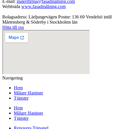
E-mail:
malerifirma@fasadmålning.com
Webbsida
www.fasadmålning.com
Bolagsadress: Lärljungevägen Postnr: 136 69 Vendelsö intill
Mårtensberg & Söderby i Stockholms län
Hitta till oss
Navigering
Hem
Målare Haninge
Tjänster
Hem
Målare Haninge
Tjänster
Renovera Träpanel