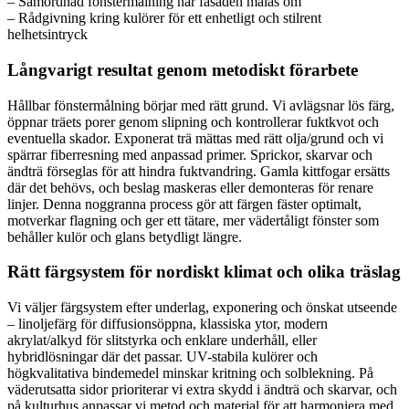
– Samordnad fönstermålning när fasaden målas om
– Rådgivning kring kulörer för ett enhetligt och stilrent
helhetsintryck
Långvarigt resultat genom metodiskt förarbete
Hållbar fönstermålning börjar med rätt grund. Vi avlägsnar lös färg,
öppnar träets porer genom slipning och kontrollerar fuktkvot och
eventuella skador. Exponerat trä mättas med rätt olja/grund och vi
spärrar fiberresning med anpassad primer. Sprickor, skarvar och
ändträ förseglas för att hindra fuktvandring. Gamla kittfogar ersätts
där det behövs, och beslag maskeras eller demonteras för renare
linjer. Denna noggranna process gör att färgen fäster optimalt,
motverkar flagning och ger ett tätare, mer vädertåligt fönster som
behåller kulör och glans betydligt längre.
Rätt färgsystem för nordiskt klimat och olika träslag
Vi väljer färgsystem efter underlag, exponering och önskat utseende
– linoljefärg för diffusionsöppna, klassiska ytor, modern
akrylat/alkyd för slitstyrka och enklare underhåll, eller
hybridlösningar där det passar. UV-stabila kulörer och
högkvalitativa bindemedel minskar kritning och solblekning. På
väderutsatta sidor prioriterar vi extra skydd i ändträ och skarvar, och
på kulturhus anpassar vi metod och material för att harmoniera med