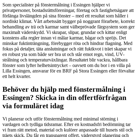
Som specialister på fönstermålning i Essingen hjälper vi
privatpersoner, bostadsrättsföreningar, företag och fastighetsägare att
förlänga livslängden på sina fönster – med ett resultat som håller i
nordiskt klimat. Vårt arbetssätt bygger på noggrant förarbete, korrekt
behandling av trä och karmar samt välbeprövade färgsystem som ger
maximalt väderskydd. Vi skrapar, slipar, grundar och kittar enligt
konstens alla regler innan vi målar karmar, bågar och spröjs. Det
minskar fuktinträngning, förebygger röta och hindrar flagning. Med
fokus på detaljer, täta anslutningar och rätt fuktkvot i träet skapar vi
en robust yta som både ser bra ut och står emot regn, vind, UV-
strålning och temperaturväxlingar. Resultatet blir vackra, hållbara
fönster som lyfter helhetsintrycket – oavsett om du bor i en villa på
Lilla Essingen, ansvarar för en BRF på Stora Essingen eller förvaltar
ett helt kvarter.
Behöver du hjälp med fönstermålning i
Essingen? Skicka in din offertförfrågan
via formuläret idag
Vi planerar och utför fönstermålning med minimal störning i
vardagen och tydliga tidsramar. Efter en kostnadsfri bedömning tar
vi fram rätt metod, material och kulörer anpassade till husets stil och
träets skick. Du får en transparent offert, väderstyrd planering och