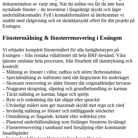
dokumentation av varje steg. När du anlitar oss får du inte bara
nymålade fönster – du investerar i långsiktigt skydd och lägre
underhållskostnader. Fyll i kontaktformuläret så återkommer vi
snabbt med rådgivning och en skräddarsydd offert för ditt projekt på
Essingen.
Fönstermålning & fönsterrenovering i Essingen
Vi erbjuder komplett fönstermåleri för alla fastighetstyper på
Essingen – från enstaka villafönster till hela BRF-bestånd. Våra
tjänster omfattar hela processen, från förarbete till slutstrykning och
kontroll:
– Målning av fönster i villor, radhus och större flerbostadshus
– Specialmålning av träfönster med rätt färgsystem för underlaget
– Skonsam renovering av äldre fönster där originaldetaljer bevaras
– Noggrann skrapning, slipning och grundbehandling av karmar
– Täckt målning av karmar, bågar och spröjs
– Byte och omkittning där kitt släppt eller spruckit
– Utvändigt måleri som ger maximalt skydd mot regn och vind
– Invändig målning av fönster och intilliggande snickerier
– Ommålning av flagande, kritade eller solblekta ytor
– Planerad underhållsmålning som förlänger fönstrens livslängd
– Fönsterrenovering i samband med försäljning eller kommande
fasadåtgärder