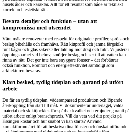
husets ålder och karaktär. Allt för ett resultat som både är tekniskt
korrekt och estetiskt rätt.
Bevara detaljer och funktion – utan att
kompromissa med utseendet
Våra målare renoverar med respekt för originalet: profiler, spröjs och
beslag bibehålls och framhävs. Rätt kittprofil och jämna färgskikt
runt bågar och glas säkerställer tätning mot drag och fukt. Vi justerar
öppningsbarhet vid behov, smörjer beslag och ser till att vatten kan
rinna av rätt. Det ger inte bara snyggare fönster – det förbättrar
också funktion, komfort och energieffektivitet samtidigt som
arkitekturen bevaras.
Klart besked, tydlig tidsplan och garanti på utfört
arbete
Du får en tydlig tidsplan, väderanpassad produktion och löpande
återkoppling från start till mål. Vi dokumenterar underlaget, valda
material och skikttjocklek för spårbar kvalitet och erbjuder garanti på
utfört arbete enligt branschpraxis. Vill du veta vad ditt projekt på
Essingen kostar och hur snabbt vi kan starta? Använd
kontaktformuläret för att beskriva dina fönster och önskat utförande
– vi återkommer med rådgivning och en kostnadsfri offert.