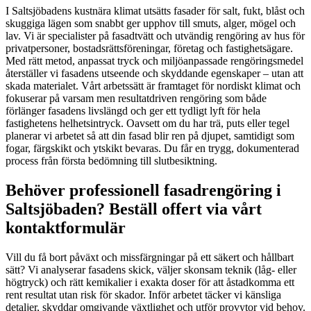
I Saltsjöbadens kustnära klimat utsätts fasader för salt, fukt, blåst och
skuggiga lägen som snabbt ger upphov till smuts, alger, mögel och
lav. Vi är specialister på fasadtvätt och utvändig rengöring av hus för
privatpersoner, bostadsrättsföreningar, företag och fastighetsägare.
Med rätt metod, anpassat tryck och miljöanpassade rengöringsmedel
återställer vi fasadens utseende och skyddande egenskaper – utan att
skada materialet. Vårt arbetssätt är framtaget för nordiskt klimat och
fokuserar på varsam men resultatdriven rengöring som både
förlänger fasadens livslängd och ger ett tydligt lyft för hela
fastighetens helhetsintryck. Oavsett om du har trä, puts eller tegel
planerar vi arbetet så att din fasad blir ren på djupet, samtidigt som
fogar, färgskikt och ytskikt bevaras. Du får en trygg, dokumenterad
process från första bedömning till slutbesiktning.
Behöver professionell fasadrengöring i
Saltsjöbaden? Beställ offert via vårt
kontaktformulär
Vill du få bort påväxt och missfärgningar på ett säkert och hållbart
sätt? Vi analyserar fasadens skick, väljer skonsam teknik (låg- eller
högtryck) och rätt kemikalier i exakta doser för att åstadkomma ett
rent resultat utan risk för skador. Inför arbetet täcker vi känsliga
detaljer, skyddar omgivande växtlighet och utför provytor vid behov.