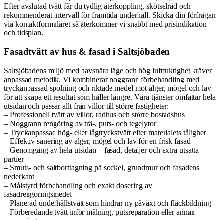
Efter avslutad tvätt får du tydlig återkoppling, skötselråd och
rekommenderat intervall för framtida underhåll. Skicka din förfrågan
via kontaktformuläret så återkommer vi snabbt med prisindikation
och tidsplan.
Fasadtvätt av hus & fasad i Saltsjöbaden
Saltsjöbadens miljö med havsnära läge och hög luftfuktighet kräver
anpassad metodik. Vi kombinerar noggrann förbehandling med
tryckanpassad spolning och riktade medel mot alger, mögel och lav
för att skapa ett resultat som håller längre. Våra tjänster omfattar hela
utsidan och passar allt från villor till större fastigheter:
– Professionell tvätt av villor, radhus och större bostadshus
– Noggrann rengöring av trä-, puts- och tegelytor
– Tryckanpassad hög- eller lågtryckstvätt efter materialets tålighet
– Effektiv sanering av alger, mögel och lav för en frisk fasad
– Genomgång av hela utsidan – fasad, detaljer och extra utsatta
partier
– Smuts- och saltborttagning på sockel, grundmur och fasadens
nederkant
– Målstyrd förbehandling och exakt dosering av
fasadrengöringsmedel
– Planerad underhållstvätt som hindrar ny påväxt och fläckbildning
– Förberedande tvätt inför målning, putsreparation eller annan