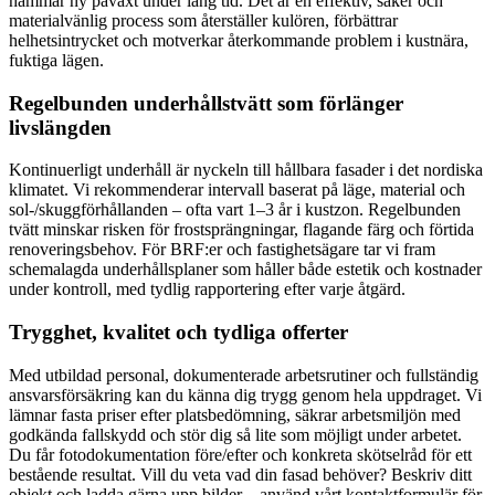
hämmar ny påväxt under lång tid. Det är en effektiv, säker och
materialvänlig process som återställer kulören, förbättrar
helhetsintrycket och motverkar återkommande problem i kustnära,
fuktiga lägen.
Regelbunden underhållstvätt som förlänger
livslängden
Kontinuerligt underhåll är nyckeln till hållbara fasader i det nordiska
klimatet. Vi rekommenderar intervall baserat på läge, material och
sol-/skuggförhållanden – ofta vart 1–3 år i kustzon. Regelbunden
tvätt minskar risken för frostsprängningar, flagande färg och förtida
renoveringsbehov. För BRF:er och fastighetsägare tar vi fram
schemalagda underhållsplaner som håller både estetik och kostnader
under kontroll, med tydlig rapportering efter varje åtgärd.
Trygghet, kvalitet och tydliga offerter
Med utbildad personal, dokumenterade arbetsrutiner och fullständig
ansvarsförsäkring kan du känna dig trygg genom hela uppdraget. Vi
lämnar fasta priser efter platsbedömning, säkrar arbetsmiljön med
godkända fallskydd och stör dig så lite som möjligt under arbetet.
Du får fotodokumentation före/efter och konkreta skötselråd för ett
bestående resultat. Vill du veta vad din fasad behöver? Beskriv ditt
objekt och ladda gärna upp bilder – använd vårt kontaktformulär för