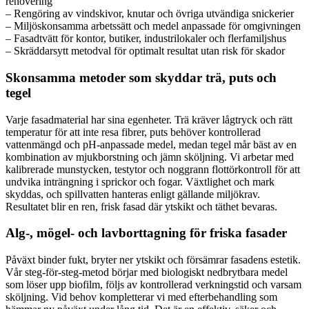
renovering
– Rengöring av vindskivor, knutar och övriga utvändiga snickerier
– Miljöskonsamma arbetssätt och medel anpassade för omgivningen
– Fasadtvätt för kontor, butiker, industrilokaler och flerfamiljshus
– Skräddarsytt metodval för optimalt resultat utan risk för skador
Skonsamma metoder som skyddar trä, puts och
tegel
Varje fasadmaterial har sina egenheter. Trä kräver lågtryck och rätt
temperatur för att inte resa fibrer, puts behöver kontrollerad
vattenmängd och pH-anpassade medel, medan tegel mår bäst av en
kombination av mjukborstning och jämn sköljning. Vi arbetar med
kalibrerade munstycken, testytor och noggrann flottörkontroll för att
undvika inträngning i sprickor och fogar. Växtlighet och mark
skyddas, och spillvatten hanteras enligt gällande miljökrav.
Resultatet blir en ren, frisk fasad där ytskikt och täthet bevaras.
Alg-, mögel- och lavborttagning för friska fasader
Påväxt binder fukt, bryter ner ytskikt och försämrar fasadens estetik.
Vår steg-för-steg-metod börjar med biologiskt nedbrytbara medel
som löser upp biofilm, följs av kontrollerad verkningstid och varsam
sköljning. Vid behov kompletterar vi med efterbehandling som