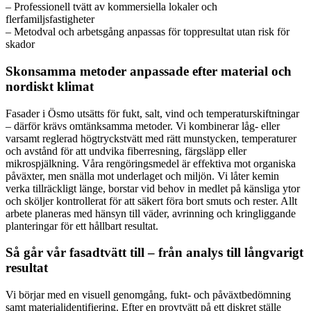
– Professionell tvätt av kommersiella lokaler och
flerfamiljsfastigheter
– Metodval och arbetsgång anpassas för toppresultat utan risk för
skador
Skonsamma metoder anpassade efter material och
nordiskt klimat
Fasader i Ösmo utsätts för fukt, salt, vind och temperaturskiftningar
– därför krävs omtänksamma metoder. Vi kombinerar låg- eller
varsamt reglerad högtryckstvätt med rätt munstycken, temperaturer
och avstånd för att undvika fiberresning, färgsläpp eller
mikrospjälkning. Våra rengöringsmedel är effektiva mot organiska
påväxter, men snälla mot underlaget och miljön. Vi låter kemin
verka tillräckligt länge, borstar vid behov in medlet på känsliga ytor
och sköljer kontrollerat för att säkert föra bort smuts och rester. Allt
arbete planeras med hänsyn till väder, avrinning och kringliggande
planteringar för ett hållbart resultat.
Så går vår fasadtvätt till – från analys till långvarigt
resultat
Vi börjar med en visuell genomgång, fukt- och påväxtbedömning
samt materialidentifiering. Efter en provtvätt på ett diskret ställe