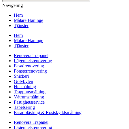
Navigering
Hem
Målare Haninge
Tjänster
Hem
Målare Haninge
Tjänster
Renovera Träpanel
Lägenhetsrenovering
Fasadrenovering
Fönsterrenovering
Snickeri
Golvbyten
Husmålning
Trapphusmålning
Våtrumsmålning
Fastighetsservice
Tapetsering
Fasadblästring & Rostskyddsmålning
Renovera Träpanel
Lägenhetsrenovering