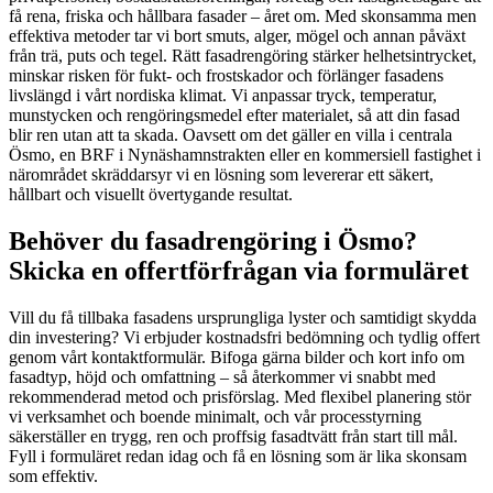
få rena, friska och hållbara fasader – året om. Med skonsamma men
effektiva metoder tar vi bort smuts, alger, mögel och annan påväxt
från trä, puts och tegel. Rätt fasadrengöring stärker helhetsintrycket,
minskar risken för fukt- och frostskador och förlänger fasadens
livslängd i vårt nordiska klimat. Vi anpassar tryck, temperatur,
munstycken och rengöringsmedel efter materialet, så att din fasad
blir ren utan att ta skada. Oavsett om det gäller en villa i centrala
Ösmo, en BRF i Nynäshamnstrakten eller en kommersiell fastighet i
närområdet skräddarsyr vi en lösning som levererar ett säkert,
hållbart och visuellt övertygande resultat.
Behöver du fasadrengöring i Ösmo?
Skicka en offertförfrågan via formuläret
Vill du få tillbaka fasadens ursprungliga lyster och samtidigt skydda
din investering? Vi erbjuder kostnadsfri bedömning och tydlig offert
genom vårt kontaktformulär. Bifoga gärna bilder och kort info om
fasadtyp, höjd och omfattning – så återkommer vi snabbt med
rekommenderad metod och prisförslag. Med flexibel planering stör
vi verksamhet och boende minimalt, och vår processtyrning
säkerställer en trygg, ren och proffsig fasadtvätt från start till mål.
Fyll i formuläret redan idag och få en lösning som är lika skonsam
som effektiv.