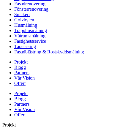
Fasadrenovering
Fönsterrenovering
Snickeri
Golvbyten
Husmålning
Trapphusmålning
Våtrumsmålning
Fastighetsservice
Tapetsering
Fasadblästring & Rostskyddsmålning
Projekt
Blogg
Partners
Vår Vision
Offert
Projekt
Blogg
Partners
Vår Vision
Offert
Projekt