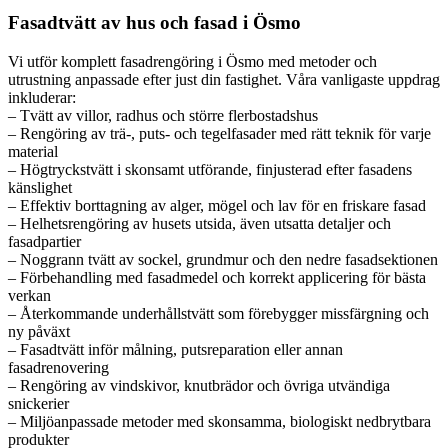
Fasadtvätt av hus och fasad i Ösmo
Vi utför komplett fasadrengöring i Ösmo med metoder och
utrustning anpassade efter just din fastighet. Våra vanligaste uppdrag
inkluderar:
– Tvätt av villor, radhus och större flerbostadshus
– Rengöring av trä-, puts- och tegelfasader med rätt teknik för varje
material
– Högtryckstvätt i skonsamt utförande, finjusterad efter fasadens
känslighet
– Effektiv borttagning av alger, mögel och lav för en friskare fasad
– Helhetsrengöring av husets utsida, även utsatta detaljer och
fasadpartier
– Noggrann tvätt av sockel, grundmur och den nedre fasadsektionen
– Förbehandling med fasadmedel och korrekt applicering för bästa
verkan
– Återkommande underhållstvätt som förebygger missfärgning och
ny påväxt
– Fasadtvätt inför målning, putsreparation eller annan
fasadrenovering
– Rengöring av vindskivor, knutbrädor och övriga utvändiga
snickerier
– Miljöanpassade metoder med skonsamma, biologiskt nedbrytbara
produkter