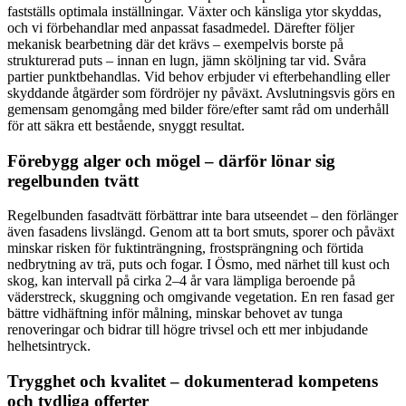
fastställs optimala inställningar. Växter och känsliga ytor skyddas,
och vi förbehandlar med anpassat fasadmedel. Därefter följer
mekanisk bearbetning där det krävs – exempelvis borste på
strukturerad puts – innan en lugn, jämn sköljning tar vid. Svåra
partier punktbehandlas. Vid behov erbjuder vi efterbehandling eller
skyddande åtgärder som fördröjer ny påväxt. Avslutningsvis görs en
gemensam genomgång med bilder före/efter samt råd om underhåll
för att säkra ett bestående, snyggt resultat.
Förebygg alger och mögel – därför lönar sig
regelbunden tvätt
Regelbunden fasadtvätt förbättrar inte bara utseendet – den förlänger
även fasadens livslängd. Genom att ta bort smuts, sporer och påväxt
minskar risken för fuktinträngning, frostsprängning och förtida
nedbrytning av trä, puts och fogar. I Ösmo, med närhet till kust och
skog, kan intervall på cirka 2–4 år vara lämpliga beroende på
väderstreck, skuggning och omgivande vegetation. En ren fasad ger
bättre vidhäftning inför målning, minskar behovet av tunga
renoveringar och bidrar till högre trivsel och ett mer inbjudande
helhetsintryck.
Trygghet och kvalitet – dokumenterad kompetens
och tydliga offerter