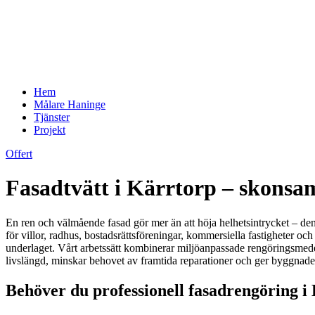
Hem
Målare Haninge
Tjänster
Projekt
Offert
Fasadtvätt i Kärrtorp – skonsam
En ren och välmående fasad gör mer än att höja helhetsintrycket – den sk
för villor, radhus, bostadsrättsföreningar, kommersiella fastigheter oc
underlaget. Vårt arbetssätt kombinerar miljöanpassade rengöringsmedel,
livslängd, minskar behovet av framtida reparationer och ger byggnaden
Behöver du professionell fasadrengöring i