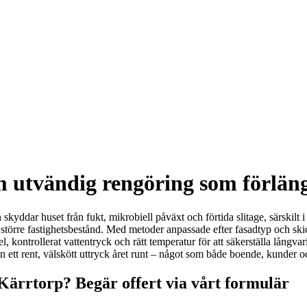
 utvändig rengöring som förläng
yddar huset från fukt, mikrobiell påväxt och förtida slitage, särskilt i 
h större fastighetsbestånd. Med metoder anpassade efter fasadtyp och skick
 kontrollerat vattentryck och rätt temperatur för att säkerställa långv
 ett rent, välskött uttryck året runt – något som både boende, kunder oc
 Kärrtorp? Begär offert via vårt formulär