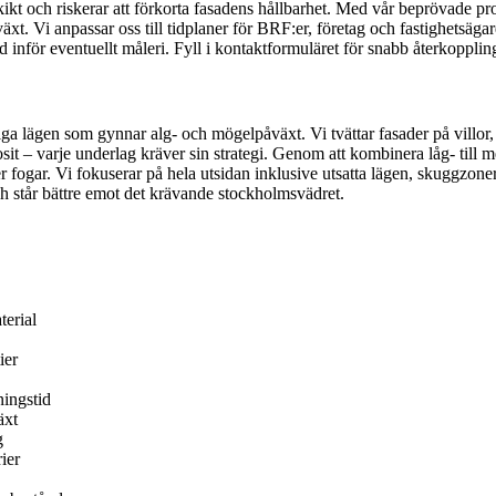
ikt och riskerar att förkorta fasadens hållbarhet. Med vår beprövade pr
 Vi anpassar oss till tidplaner för BRF:er, företag och fastighetsägare
d inför eventuellt måleri. Fyll i kontaktformuläret för snabb återkopplin
giga lägen som gynnar alg- och mögelpåväxt. Vi tvättar fasader på villo
posit – varje underlag kräver sin strategi. Genom att kombinera låg- til
r fogar. Vi fokuserar på hela utsidan inklusive utsatta lägen, skuggzoner
och står bättre emot det krävande stockholmsvädret.
terial
ier
ningstid
äxt
g
ier