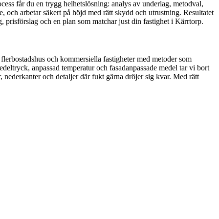
ocess får du en trygg helhetslösning: analys av underlag, metodval,
, och arbetar säkert på höjd med rätt skydd och utrustning. Resultatet
g, prisförslag och en plan som matchar just din fastighet i Kärrtorp.
r, flerbostadshus och kommersiella fastigheter med metoder som
l medeltryck, anpassad temperatur och fasadanpassade medel tar vi bort
, nederkanter och detaljer där fukt gärna dröjer sig kvar. Med rätt