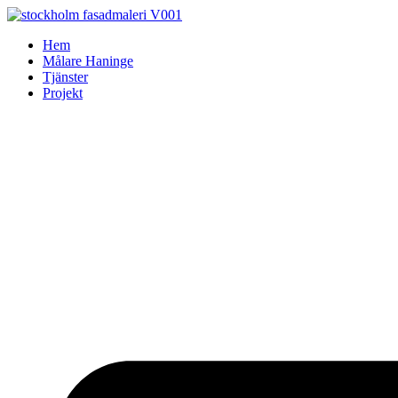
Skip
to
Hem
content
Målare Haninge
Tjänster
Projekt