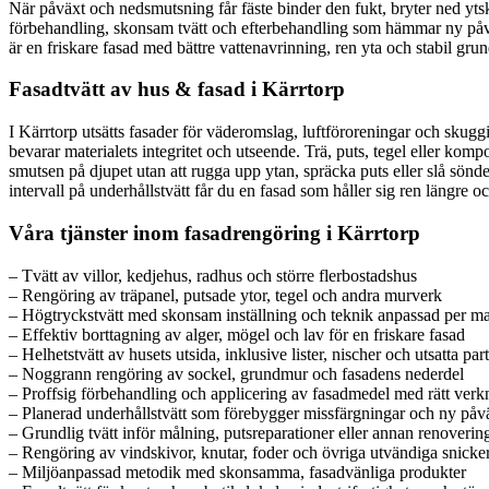
När påväxt och nedsmutsning får fäste binder den fukt, bryter ned ytsk
förbehandling, skonsam tvätt och efterbehandling som hämmar ny påväxt.
är en friskare fasad med bättre vattenavrinning, ren yta och stabil grun
Fasadtvätt av hus & fasad i Kärrtorp
I Kärrtorp utsätts fasader för väderomslag, luftföroreningar och skug
bevarar materialets integritet och utseende. Trä, puts, tegel eller kom
smutsen på djupet utan att rugga upp ytan, spräcka puts eller slå sönde
intervall på underhållstvätt får du en fasad som håller sig ren längre 
Våra tjänster inom fasadrengöring i Kärrtorp
– Tvätt av villor, kedjehus, radhus och större flerbostadshus
– Rengöring av träpanel, putsade ytor, tegel och andra murverk
– Högtryckstvätt med skonsam inställning och teknik anpassad per ma
– Effektiv borttagning av alger, mögel och lav för en friskare fasad
– Helhetstvätt av husets utsida, inklusive lister, nischer och utsatta part
– Noggrann rengöring av sockel, grundmur och fasadens nederdel
– Proffsig förbehandling och applicering av fasadmedel med rätt verk
– Planerad underhållstvätt som förebygger missfärgningar och ny påv
– Grundlig tvätt inför målning, putsreparationer eller annan renoverin
– Rengöring av vindskivor, knutar, foder och övriga utvändiga snicker
– Miljöanpassad metodik med skonsamma, fasadvänliga produkter