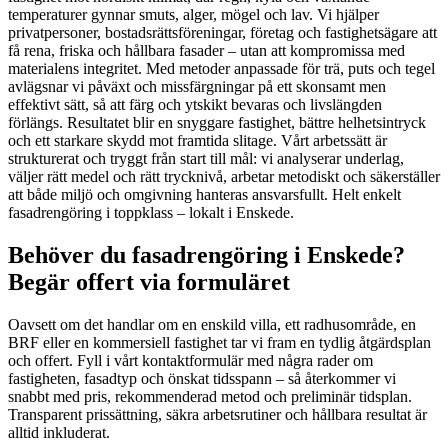
temperaturer gynnar smuts, alger, mögel och lav. Vi hjälper
privatpersoner, bostadsrättsföreningar, företag och fastighetsägare att
få rena, friska och hållbara fasader – utan att kompromissa med
materialens integritet. Med metoder anpassade för trä, puts och tegel
avlägsnar vi påväxt och missfärgningar på ett skonsamt men
effektivt sätt, så att färg och ytskikt bevaras och livslängden
förlängs. Resultatet blir en snyggare fastighet, bättre helhetsintryck
och ett starkare skydd mot framtida slitage. Vårt arbetssätt är
strukturerat och tryggt från start till mål: vi analyserar underlag,
väljer rätt medel och rätt trycknivå, arbetar metodiskt och säkerställer
att både miljö och omgivning hanteras ansvarsfullt. Helt enkelt
fasadrengöring i toppklass – lokalt i Enskede.
Behöver du fasadrengöring i Enskede?
Begär offert via formuläret
Oavsett om det handlar om en enskild villa, ett radhusområde, en
BRF eller en kommersiell fastighet tar vi fram en tydlig åtgärdsplan
och offert. Fyll i vårt kontaktformulär med några rader om
fastigheten, fasadtyp och önskat tidsspann – så återkommer vi
snabbt med pris, rekommenderad metod och preliminär tidsplan.
Transparent prissättning, säkra arbetsrutiner och hållbara resultat är
alltid inkluderat.