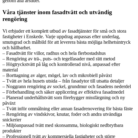
genom alla årstider.
Våra tjänster inom fasadtvätt och utvändig
rengöring
Vi erbjuder ett komplett utbud av fasadtjänster för små och stora
fastigheter i Enskede. Varje uppdrag anpassas efter underlag,
smutsgrad och målbild för att leverera bästa möjliga helhetsintryck
och hållbarhet.
– Fasadtvätt för villor, radhus och hela flerbostadshus
– Rengöring av trä-, puts- och tegelfasader med rätt metod
– Högtryckstvätt på låg och kontrollerad nivå, anpassad efter
material
– Borttagning av alger, mögel, lav och mikrobiell påväxt
– Tvätt av hela husets utsida – från fasadytor till utsatta detaljer
– Noggrann rengöring av sockel, grundmur och fasadens nederdel
– Förbehandling och säker applicering av effektiva fasadmedel
– Planerad underhållstvätt som förebygger missfärgning och ny
påväxt
– Tvätt inför ommålning eller annan fasadrenovering för bästa fäste
– Rengöring av vindskivor, knutar, foder och andra utvändiga
snickerier
– Miljöanpassad tvätt med skonsamma, biologiskt nedbrytbara
produkter
– Professionell tvätt av kommersiella fastigheter och större