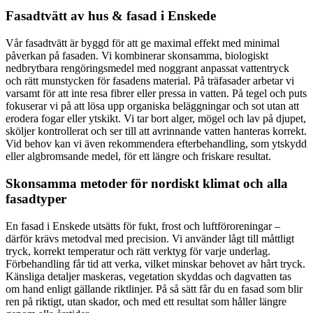
Fasadtvätt av hus & fasad i Enskede
Vår fasadtvätt är byggd för att ge maximal effekt med minimal
påverkan på fasaden. Vi kombinerar skonsamma, biologiskt
nedbrytbara rengöringsmedel med noggrant anpassat vattentryck
och rätt munstycken för fasadens material. På träfasader arbetar vi
varsamt för att inte resa fibrer eller pressa in vatten. På tegel och puts
fokuserar vi på att lösa upp organiska beläggningar och sot utan att
erodera fogar eller ytskikt. Vi tar bort alger, mögel och lav på djupet,
sköljer kontrollerat och ser till att avrinnande vatten hanteras korrekt.
Vid behov kan vi även rekommendera efterbehandling, som ytskydd
eller algbromsande medel, för ett längre och friskare resultat.
Skonsamma metoder för nordiskt klimat och alla
fasadtyper
En fasad i Enskede utsätts för fukt, frost och luftföroreningar –
därför krävs metodval med precision. Vi använder lågt till måttligt
tryck, korrekt temperatur och rätt verktyg för varje underlag.
Förbehandling får tid att verka, vilket minskar behovet av hårt tryck.
Känsliga detaljer maskeras, vegetation skyddas och dagvatten tas
om hand enligt gällande riktlinjer. På så sätt får du en fasad som blir
ren på riktigt, utan skador, och med ett resultat som håller längre