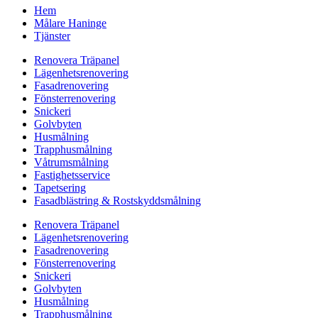
Hem
Målare Haninge
Tjänster
Renovera Träpanel
Lägenhetsrenovering
Fasadrenovering
Fönsterrenovering
Snickeri
Golvbyten
Husmålning
Trapphusmålning
Våtrumsmålning
Fastighetsservice
Tapetsering
Fasadblästring & Rostskyddsmålning
Renovera Träpanel
Lägenhetsrenovering
Fasadrenovering
Fönsterrenovering
Snickeri
Golvbyten
Husmålning
Trapphusmålning