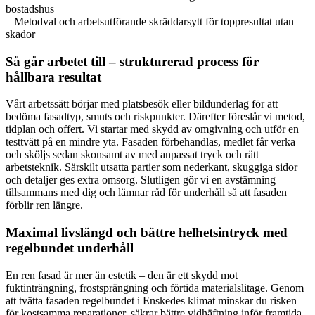
bostadshus
– Metodval och arbetsutförande skräddarsytt för toppresultat utan
skador
Så går arbetet till – strukturerad process för
hållbara resultat
Vårt arbetssätt börjar med platsbesök eller bildunderlag för att
bedöma fasadtyp, smuts och riskpunkter. Därefter föreslår vi metod,
tidplan och offert. Vi startar med skydd av omgivning och utför en
testtvätt på en mindre yta. Fasaden förbehandlas, medlet får verka
och sköljs sedan skonsamt av med anpassat tryck och rätt
arbetsteknik. Särskilt utsatta partier som nederkant, skuggiga sidor
och detaljer ges extra omsorg. Slutligen gör vi en avstämning
tillsammans med dig och lämnar råd för underhåll så att fasaden
förblir ren längre.
Maximal livslängd och bättre helhetsintryck med
regelbundet underhåll
En ren fasad är mer än estetik – den är ett skydd mot
fuktinträngning, frostsprängning och förtida materialslitage. Genom
att tvätta fasaden regelbundet i Enskedes klimat minskar du risken
för kostsamma reparationer, säkrar bättre vidhäftning inför framtida