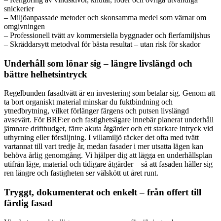
snickerier
– Miljöanpassade metoder och skonsamma medel som värnar om
omgivningen
– Professionell tvätt av kommersiella byggnader och flerfamiljshus
– Skräddarsytt metodval för bästa resultat – utan risk för skador
Underhåll som lönar sig – längre livslängd och
bättre helhetsintryck
Regelbunden fasadtvätt är en investering som betalar sig. Genom att
ta bort organiskt material minskar du fuktbindning och
ytnedbrytning, vilket förlänger färgens och putsen livslängd
avsevärt. För BRF:er och fastighetsägare innebär planerat underhåll
jämnare driftbudget, färre akuta åtgärder och ett starkare intryck vid
uthyrning eller försäljning. I villamiljö räcker det ofta med tvätt
vartannat till vart tredje år, medan fasader i mer utsatta lägen kan
behöva årlig genomgång. Vi hjälper dig att lägga en underhållsplan
utifrån läge, material och tidigare åtgärder – så att fasaden håller sig
ren längre och fastigheten ser välskött ut året runt.
Tryggt, dokumenterat och enkelt – från offert till
färdig fasad