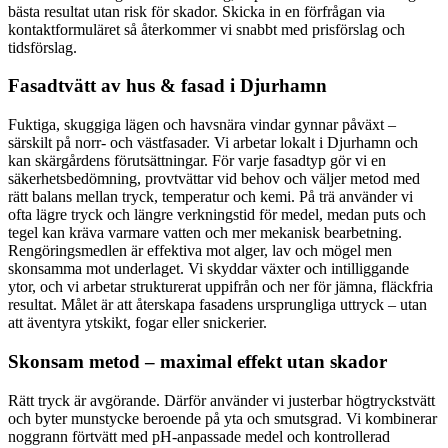
bästa resultat utan risk för skador. Skicka in en förfrågan via
kontaktformuläret så återkommer vi snabbt med prisförslag och
tidsförslag.
Fasadtvätt av hus & fasad i Djurhamn
Fuktiga, skuggiga lägen och havsnära vindar gynnar påväxt –
särskilt på norr- och västfasader. Vi arbetar lokalt i Djurhamn och
kan skärgårdens förutsättningar. För varje fasadtyp gör vi en
säkerhetsbedömning, provtvättar vid behov och väljer metod med
rätt balans mellan tryck, temperatur och kemi. På trä använder vi
ofta lägre tryck och längre verkningstid för medel, medan puts och
tegel kan kräva varmare vatten och mer mekanisk bearbetning.
Rengöringsmedlen är effektiva mot alger, lav och mögel men
skonsamma mot underlaget. Vi skyddar växter och intilliggande
ytor, och vi arbetar strukturerat uppifrån och ner för jämna, fläckfria
resultat. Målet är att återskapa fasadens ursprungliga uttryck – utan
att äventyra ytskikt, fogar eller snickerier.
Skonsam metod – maximal effekt utan skador
Rätt tryck är avgörande. Därför använder vi justerbar högtryckstvätt
och byter munstycke beroende på yta och smutsgrad. Vi kombinerar
noggrann förtvätt med pH-anpassade medel och kontrollerad