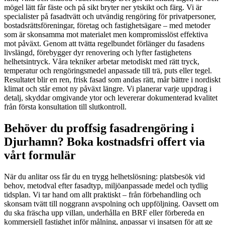
mögel lätt får fäste och på sikt bryter ner ytskikt och färg. Vi är
specialister på fasadtvätt och utvändig rengöring för privatpersoner,
bostadsrättsföreningar, företag och fastighetsägare – med metoder
som är skonsamma mot materialet men kompromisslöst effektiva
mot påväxt. Genom att tvätta regelbundet förlänger du fasadens
livslängd, förebygger dyr renovering och lyfter fastighetens
helhetsintryck. Våra tekniker arbetar metodiskt med rätt tryck,
temperatur och rengöringsmedel anpassade till trä, puts eller tegel.
Resultatet blir en ren, frisk fasad som andas rätt, mår bättre i nordiskt
klimat och står emot ny påväxt längre. Vi planerar varje uppdrag i
detalj, skyddar omgivande ytor och levererar dokumenterad kvalitet
från första konsultation till slutkontroll.
Behöver du proffsig fasadrengöring i
Djurhamn? Boka kostnadsfri offert via
vårt formulär
När du anlitar oss får du en trygg helhetslösning: platsbesök vid
behov, metodval efter fasadtyp, miljöanpassade medel och tydlig
tidsplan. Vi tar hand om allt praktiskt – från förbehandling och
skonsam tvätt till noggrann avspolning och uppföljning. Oavsett om
du ska fräscha upp villan, underhålla en BRF eller förbereda en
kommersiell fastighet inför målning, anpassar vi insatsen för att ge