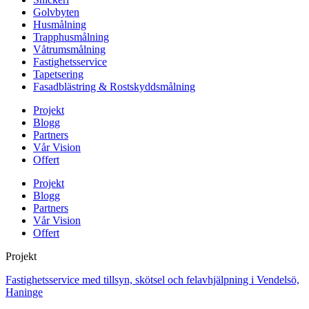
Golvbyten
Husmålning
Trapphusmålning
Våtrumsmålning
Fastighetsservice
Tapetsering
Fasadblästring & Rostskyddsmålning
Projekt
Blogg
Partners
Vår Vision
Offert
Projekt
Blogg
Partners
Vår Vision
Offert
Projekt
Fastighetsservice med tillsyn, skötsel och felavhjälpning i Vendelsö,
Haninge