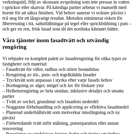
verkningstid, följt av skonsam avspolning som inte pressar in vatten
i sprickor eller skarvar. På känsliga partier arbetar vi manuellt med
borste för att säkra finishen. Vid behov sanerar vi svårare påväxt i
två steg för ett långvarigt resultat. Metoden minimerar risken för
fiberresning i trä, saltutfällningar på tegel eller sprickbildning i puts –
och ger en ren, frisk fasad som tål det nordiska klimatet bättre.
Våra tjänster inom fasadtvätt och utvändig
rengöring
Vi erbjuder en komplett palett av fasadrengöring för olika typer av
fastigheter och material:
– Fasadtvätt för villor, radhus och större bostadshus
– Rengöring av trä-, puts- och tegelklädda fasader
– Trycktvätt som anpassas i styrka efter varje fasads behov
– Borttagning av alger, mögel och lav för friskare ytor
– Helhetsrengöring av hela utsidan, inklusive detaljer och utsatta
partier
– Tvätt av sockel, grundmur och fasadens nederdel
– Noggrann förbehandling och applicering av effektiva fasadmedel
– Planerad underhållstvätt som motverkar missfärgning och ny
påväxt
– Förberedande tvätt inför målning, putsreparation eller annan
renovering
– Rengöring av vindskivor, knutar, foder och övriga utvändiga