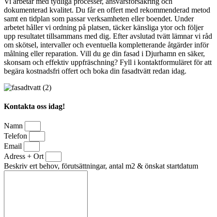
Vi arbetar med tydliga processer, ansvarsförsäkring och
dokumenterad kvalitet. Du får en offert med rekommenderad metod
samt en tidplan som passar verksamheten eller boendet. Under
arbetet håller vi ordning på platsen, täcker känsliga ytor och följer
upp resultatet tillsammans med dig. Efter avslutad tvätt lämnar vi råd
om skötsel, intervaller och eventuella kompletterande åtgärder inför
målning eller reparation. Vill du ge din fasad i Djurhamn en säker,
skonsam och effektiv uppfräschning? Fyll i kontaktformuläret för att
begära kostnadsfri offert och boka din fasadtvätt redan idag.
Kontakta oss idag!
Namn
Telefon
Email
Adress + Ort
Beskriv ert behov, förutsättningar, antal m2 & önskat startdatum