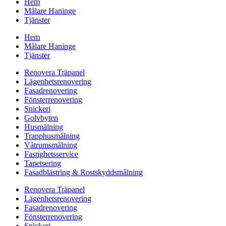
Hem
Målare Haninge
Tjänster
Hem
Målare Haninge
Tjänster
Renovera Träpanel
Lägenhetsrenovering
Fasadrenovering
Fönsterrenovering
Snickeri
Golvbyten
Husmålning
Trapphusmålning
Våtrumsmålning
Fastighetsservice
Tapetsering
Fasadblästring & Rostskyddsmålning
Renovera Träpanel
Lägenhetsrenovering
Fasadrenovering
Fönsterrenovering
Snickeri