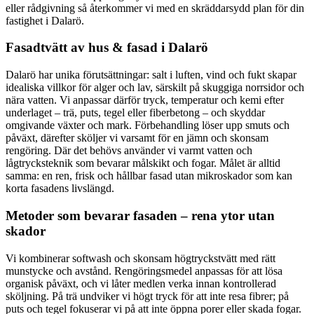
eller rådgivning så återkommer vi med en skräddarsydd plan för din
fastighet i Dalarö.
Fasadtvätt av hus & fasad i Dalarö
Dalarö har unika förutsättningar: salt i luften, vind och fukt skapar
idealiska villkor för alger och lav, särskilt på skuggiga norrsidor och
nära vatten. Vi anpassar därför tryck, temperatur och kemi efter
underlaget – trä, puts, tegel eller fiberbetong – och skyddar
omgivande växter och mark. Förbehandling löser upp smuts och
påväxt, därefter sköljer vi varsamt för en jämn och skonsam
rengöring. Där det behövs använder vi varmt vatten och
lågtrycksteknik som bevarar målskikt och fogar. Målet är alltid
samma: en ren, frisk och hållbar fasad utan mikroskador som kan
korta fasadens livslängd.
Metoder som bevarar fasaden – rena ytor utan
skador
Vi kombinerar softwash och skonsam högtryckstvätt med rätt
munstycke och avstånd. Rengöringsmedel anpassas för att lösa
organisk påväxt, och vi låter medlen verka innan kontrollerad
sköljning. På trä undviker vi högt tryck för att inte resa fibrer; på
puts och tegel fokuserar vi på att inte öppna porer eller skada fogar.