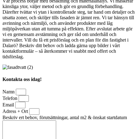
Vår process börjar med besiktning och materialanalys. Vi maskerar
känsliga ytor, väljer metod och gör en grundlig förbehandling.
Därefter tvättar vi ytan i kontrollerade steg, tar hand om detaljer och
utsatta zoner, och sköljer tills fasaden är jämnt ren. Vi tar hänsyn till
avrinning och närmiljö, och använder produkter med låg
miljöpåverkan utan att tumma på effekten. Efter avslutat arbete gör
vi en gemensam avstämning och ger råd om underhåll och
intervaller. Vill du få ett prisförslag och en plan för din fastighet i
Dalarö? Beskriv ditt behov och ladda gärna upp bilder i vårt
kontaktformulär – så återkommer vi snabbt med offert och
tidsförslag.
Kontakta oss idag!
Namn
Telefon
Email
Adress + Ort
Beskriv ert behov, förutsättningar, antal m2 & önskat startdatum