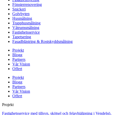
Fönsterrenovering
Snickeri
Golvbyten
Husmålning
Trapphusmålning
Våtrumsmålning
Fastighetsservice
Tapetsering
Fasadblästring & Rostskyddsmålning
Projekt
Blogg
Partners
Vår Vision
Offert
Projekt
Blogg
Partners
Vår Vision
Offert
Projekt
Fastighetsservice med tillsyn, skötsel och felavhjälpning i Vendelsö,