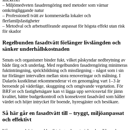
– Miljömedveten fasadrengöring med metoder som värnar
omkringliggande natur
– Professionell tvätt av kommersiella lokaler och
flerfamiljsfastigheter
– Metodval och arbetsutförande anpassat för högsta effekt utan risk
för skador
Regelbunden fasadtvätt förlänger livslängden och
sänker underhållskostnaden
Smuts och organismer binder fukt, vilket påskyndar nedbrytning av
både färg och underlag. Med regelbunden fasadrengöring minimeras
fuktinträngning, sprickbildning och missfärgning – något som i sin
tur förlänger intervallen mellan stora renoveringar och målning. I
Dalarös kustklimat rekommenderar vi en genomgång vart 1–3 år
beroende på väderläge, skuggning och omgivande vegetation. För
BRF:er och fastighetsägare kan vi lägga upp serviceavtal för jämn
kvalitet, bättre budgetkontroll och konsekvent fasadvård som håller
värdet och höjer intrycket för boende, hyresgäster och besökare.
Så här går en fasadtvätt till – tryggt, miljöanpassat
och effektivt