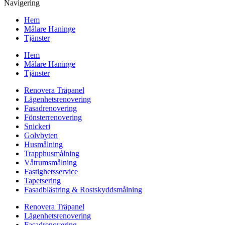
Navigering
Hem
Målare Haninge
Tjänster
Hem
Målare Haninge
Tjänster
Renovera Träpanel
Lägenhetsrenovering
Fasadrenovering
Fönsterrenovering
Snickeri
Golvbyten
Husmålning
Trapphusmålning
Våtrumsmålning
Fastighetsservice
Tapetsering
Fasadblästring & Rostskyddsmålning
Renovera Träpanel
Lägenhetsrenovering
Fasadrenovering