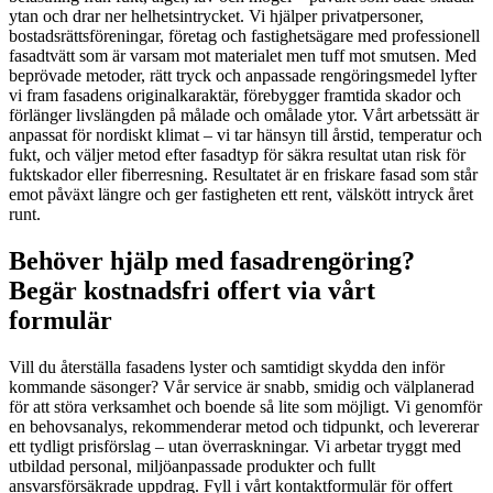
ytan och drar ner helhetsintrycket. Vi hjälper privatpersoner,
bostadsrättsföreningar, företag och fastighetsägare med professionell
fasadtvätt som är varsam mot materialet men tuff mot smutsen. Med
beprövade metoder, rätt tryck och anpassade rengöringsmedel lyfter
vi fram fasadens originalkaraktär, förebygger framtida skador och
förlänger livslängden på målade och omålade ytor. Vårt arbetssätt är
anpassat för nordiskt klimat – vi tar hänsyn till årstid, temperatur och
fukt, och väljer metod efter fasadtyp för säkra resultat utan risk för
fuktskador eller fiberresning. Resultatet är en friskare fasad som står
emot påväxt längre och ger fastigheten ett rent, välskött intryck året
runt.
Behöver hjälp med fasadrengöring?
Begär kostnadsfri offert via vårt
formulär
Vill du återställa fasadens lyster och samtidigt skydda den inför
kommande säsonger? Vår service är snabb, smidig och välplanerad
för att störa verksamhet och boende så lite som möjligt. Vi genomför
en behovsanalys, rekommenderar metod och tidpunkt, och levererar
ett tydligt prisförslag – utan överraskningar. Vi arbetar tryggt med
utbildad personal, miljöanpassade produkter och fullt
ansvarsförsäkrade uppdrag. Fyll i vårt kontaktformulär för offert