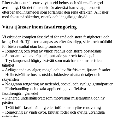
Efter tvätt neutraliserar vi ytan vid behov och säkerställer god
avrinning. Där det finns risk för återväxt kan vi applicera ett
efterbehandlingsmedel som förlänger den rena effekten. Allt sker
med fokus på säkerhet, estetik och långsiktigt skydd.
Våra tjänster inom fasadrengöring
Vi erbjuder komplett fasadvård för små och stora fastigheter i och
kring Dalarö. Tjänsterna anpassas efter fasadtyp, skick och målbild
för bästa resultat utan kompromisser:
– Rengöring och tvätt av villor, radhus och större bostadshus
– Skonsam tvätt av träpanel, putsade ytor och fasadtegel
– Tryckanpassad högtryckstvätt som matchas mot materialets
tålighet
– Avlägsnande av alger, mögel och lav för friskare, ljusare fasader
– Helhetstvätt av husets utsida, inklusive utsatta detaljer och
skrymslen
– Noggrann rengöring av nederdel, sockel och synliga grundpartier
– Förbehandling och exakt applicering av effektiva
fasadrengöringsmedel
– Planerad underhållstvätt som motverkar missfärgning och ny
påväxt
– Tvätt inför fasadmålning eller inför annan yttre renovering
– Rengöring av vindskivor, knutar, foder och övriga utvändiga
snickerier