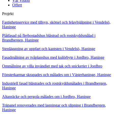
Vår Vision
Offert
Projekt
Fastighetsservice med tillsyn, skötsel och felavhjälpning i Vendelsö,
Haninge
Plåtfasad på flerbostadshus blästrad och rostskyddsmålad i
Brandbergen, Haninge
Stenläggning av uppfart och kantsten i Vendelsö, Haninge
Fasadmålning av tvåplanshus med kulörbyte i Jordbro, Haninge
Ommålning av villa invändigt med tak och snickerier i Jordbro
Fönsterkarmar skrapades och målades om i Västerhaninge, Haninge
Industriell fasad blästrades och rostskyddsmålades i Brandbergen,
Haninge
Altanräcke och pergola målades om i Jordbro, Haninge
Träpanel renoverades med lagningar och slipning i Brandbergen,
Haninge