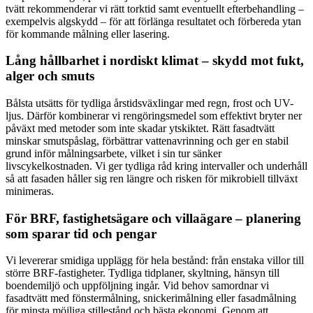
tvätt rekommenderar vi rätt torktid samt eventuellt efterbehandling –
exempelvis algskydd – för att förlänga resultatet och förbereda ytan
för kommande målning eller lasering.
Lång hållbarhet i nordiskt klimat – skydd mot fukt,
alger och smuts
Bålsta utsätts för tydliga årstidsväxlingar med regn, frost och UV-
ljus. Därför kombinerar vi rengöringsmedel som effektivt bryter ner
påväxt med metoder som inte skadar ytskiktet. Rätt fasadtvätt
minskar smutspåslag, förbättrar vattenavrinning och ger en stabil
grund inför målningsarbete, vilket i sin tur sänker
livscykelkostnaden. Vi ger tydliga råd kring intervaller och underhåll
så att fasaden håller sig ren längre och risken för mikrobiell tillväxt
minimeras.
För BRF, fastighetsägare och villaägare – planering
som sparar tid och pengar
Vi levererar smidiga upplägg för hela bestånd: från enstaka villor till
större BRF-fastigheter. Tydliga tidplaner, skyltning, hänsyn till
boendemiljö och uppföljning ingår. Vid behov samordnar vi
fasadtvätt med fönstermålning, snickerimålning eller fasadmålning
för minsta möjliga stillestånd och bästa ekonomi. Genom att