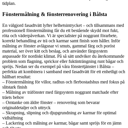
tidplan.
Fönstermålning & fönsterrenovering i Bålsta
En välgjord fasadtvätt lyfter helhetsintrycket – och tillsammans med
professionell fönstermålning får du ett bestående skydd mot fukt,
röta och väderpåverkan. Vi är specialister på noggrant förarbete,
korrekt behandling av trä och karmar samt finish som håller. Inför
målning av fönster avlägsnar vi smuts, gammal färg och poröst
material, ser över kitt och beslag, och använder färgsystem
anpassade för nordiskt klimat. På så sätt undviker du återkommande
problem som flagning, sprickor eller fuktinträngning runt bågar och
spröjs. Nedan ser du exempel på våra fönstertjänster i Bålsta –
perfekta att kombinera i samband med fasadtvätt för ett enhetligt och
hållbart resultat:
– Fönstermålning för villor, radhus och flerbostadshus med fokus på
slitstark finish
– Målning av träfönster med färgsystem noggrant matchade efter
träets behov
– Omtanke om äldre fönster – renovering som bevarar
originaldetaljer och uttryck
– Skrapning, slipning och djupgrundning av karmar för optimal
vidhäftning
– Lackering och målning av karmar, bågar samt spröjs för en jämn