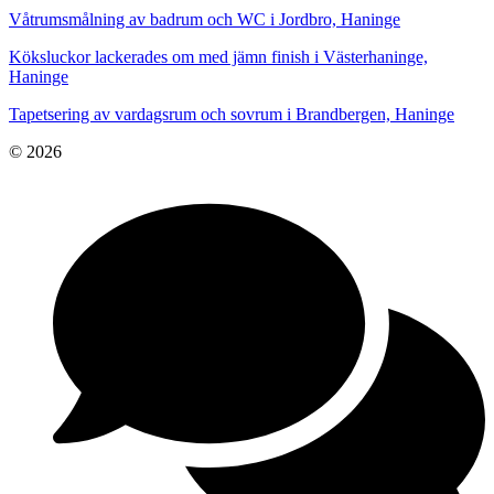
Våtrumsmålning av badrum och WC i Jordbro, Haninge
Köksluckor lackerades om med jämn finish i Västerhaninge,
Haninge
Tapetsering av vardagsrum och sovrum i Brandbergen, Haninge
© 2026