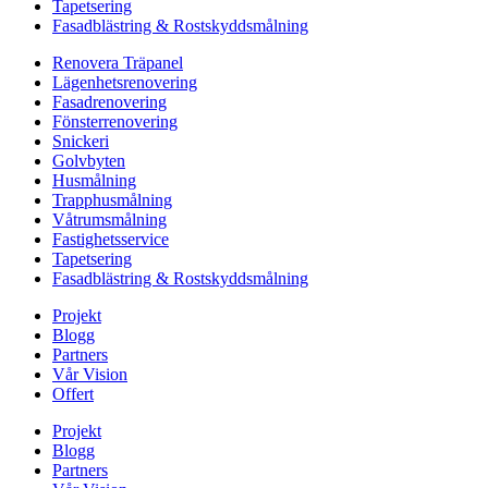
Tapetsering
Fasadblästring & Rostskyddsmålning
Renovera Träpanel
Lägenhetsrenovering
Fasadrenovering
Fönsterrenovering
Snickeri
Golvbyten
Husmålning
Trapphusmålning
Våtrumsmålning
Fastighetsservice
Tapetsering
Fasadblästring & Rostskyddsmålning
Projekt
Blogg
Partners
Vår Vision
Offert
Projekt
Blogg
Partners