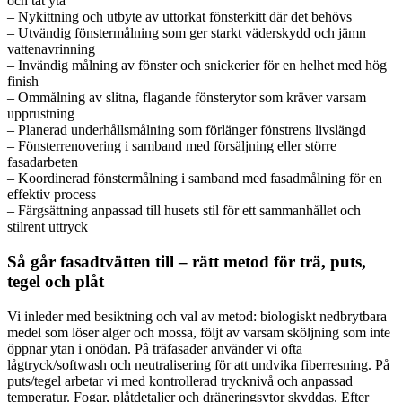
och tät yta
– Nykittning och utbyte av uttorkat fönsterkitt där det behövs
– Utvändig fönstermålning som ger starkt väderskydd och jämn
vattenavrinning
– Invändig målning av fönster och snickerier för en helhet med hög
finish
– Ommålning av slitna, flagande fönsterytor som kräver varsam
upprustning
– Planerad underhållsmålning som förlänger fönstrens livslängd
– Fönsterrenovering i samband med försäljning eller större
fasadarbeten
– Koordinerad fönstermålning i samband med fasadmålning för en
effektiv process
– Färgsättning anpassad till husets stil för ett sammanhållet och
stilrent uttryck
Så går fasadtvätten till – rätt metod för trä, puts,
tegel och plåt
Vi inleder med besiktning och val av metod: biologiskt nedbrytbara
medel som löser alger och mossa, följt av varsam sköljning som inte
öppnar ytan i onödan. På träfasader använder vi ofta
lågtryck/softwash och neutralisering för att undvika fiberresning. På
puts/tegel arbetar vi med kontrollerad trycknivå och anpassad
temperatur. Fogar, plåtdetaljer och dräneringsytor skyddas. Efter