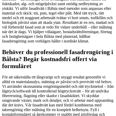
fuktskador, alg- och mögelpåväxt samt onödig nedbrytning av
ytskikt. Vi utför fasadtvätt i Bålsta med metoder som anpassas efter
material och skick: trä, puts, tegel eller plåt. Med rätt tryck, rätt
medel och ett noggrant arbetssätt tvättar vi bort smuts, trafikfilm och
biologisk påväxt utan att skada ytan. Resultatet är en ren, mattad och
väl förberedd fasad som är redo för vidare underhåll – eller målning
när det är dags. Vi hjälper villaägare, bostadsrättsföreningar, företag
och fastighetsägare i hela Bålsta med planerad, hållbar
fasadrengöring som verkligen håller i nordiskt klimat.
Behöver du professionell fasadrengöring i
Bålsta? Begär kostnadsfri offert via
formuläret
För att säkerställa ett långvarigt och snyggt resultat genomför vi
alltid en materialanalys, mätning av påväxt och provtvätt vid behov.
Vi använder skonsamma rengöringsmedel och rätt tryckmetod – från
lågtryck/softwash till kontrollerad högtryckstvätt – för att undvika
fiberresning, flagning eller skador i fasadskiktet. Vi skyddar
omgivande växter, mark och detaljer, och vi arbetar med uppsamling
där det krävs. Vår fasadtvätt kan med fördel kombineras med
takrengöring eller målning för en komplett helhetsyta. Fyll i
kontaktformuläret så återkommer vi snabbt med prisförslag och