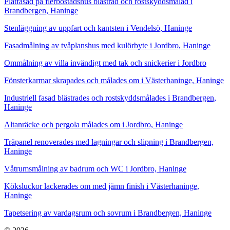
Plåtfasad på flerbostadshus blästrad och rostskyddsmålad i
Brandbergen, Haninge
Stenläggning av uppfart och kantsten i Vendelsö, Haninge
Fasadmålning av tvåplanshus med kulörbyte i Jordbro, Haninge
Ommålning av villa invändigt med tak och snickerier i Jordbro
Fönsterkarmar skrapades och målades om i Västerhaninge, Haninge
Industriell fasad blästrades och rostskyddsmålades i Brandbergen,
Haninge
Altanräcke och pergola målades om i Jordbro, Haninge
Träpanel renoverades med lagningar och slipning i Brandbergen,
Haninge
Våtrumsmålning av badrum och WC i Jordbro, Haninge
Köksluckor lackerades om med jämn finish i Västerhaninge,
Haninge
Tapetsering av vardagsrum och sovrum i Brandbergen, Haninge