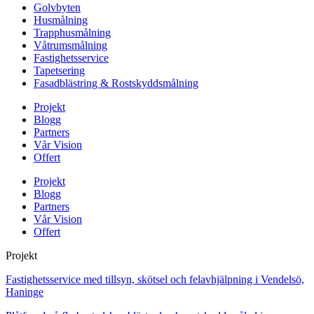
Golvbyten
Husmålning
Trapphusmålning
Våtrumsmålning
Fastighetsservice
Tapetsering
Fasadblästring & Rostskyddsmålning
Projekt
Blogg
Partners
Vår Vision
Offert
Projekt
Blogg
Partners
Vår Vision
Offert
Projekt
Fastighetsservice med tillsyn, skötsel och felavhjälpning i Vendelsö,
Haninge