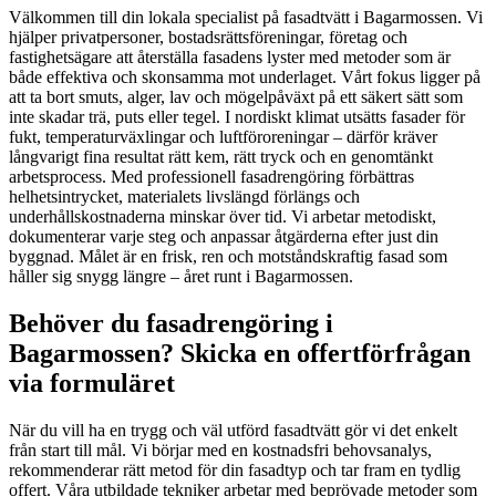
Välkommen till din lokala specialist på fasadtvätt i Bagarmossen. Vi
hjälper privatpersoner, bostadsrättsföreningar, företag och
fastighetsägare att återställa fasadens lyster med metoder som är
både effektiva och skonsamma mot underlaget. Vårt fokus ligger på
att ta bort smuts, alger, lav och mögelpåväxt på ett säkert sätt som
inte skadar trä, puts eller tegel. I nordiskt klimat utsätts fasader för
fukt, temperaturväxlingar och luftföroreningar – därför kräver
långvarigt fina resultat rätt kem, rätt tryck och en genomtänkt
arbetsprocess. Med professionell fasadrengöring förbättras
helhetsintrycket, materialets livslängd förlängs och
underhållskostnaderna minskar över tid. Vi arbetar metodiskt,
dokumenterar varje steg och anpassar åtgärderna efter just din
byggnad. Målet är en frisk, ren och motståndskraftig fasad som
håller sig snygg längre – året runt i Bagarmossen.
Behöver du fasadrengöring i
Bagarmossen? Skicka en offertförfrågan
via formuläret
När du vill ha en trygg och väl utförd fasadtvätt gör vi det enkelt
från start till mål. Vi börjar med en kostnadsfri behovsanalys,
rekommenderar rätt metod för din fasadtyp och tar fram en tydlig
offert. Våra utbildade tekniker arbetar med beprövade metoder som