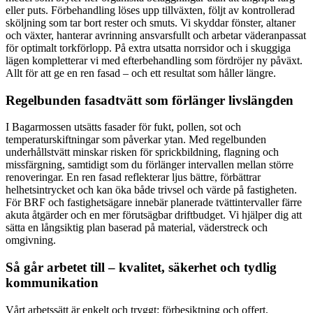
eller puts. Förbehandling löses upp tillväxten, följt av kontrollerad
sköljning som tar bort rester och smuts. Vi skyddar fönster, altaner
och växter, hanterar avrinning ansvarsfullt och arbetar väderanpassat
för optimalt torkförlopp. På extra utsatta norrsidor och i skuggiga
lägen kompletterar vi med efterbehandling som fördröjer ny påväxt.
Allt för att ge en ren fasad – och ett resultat som håller längre.
Regelbunden fasadtvätt som förlänger livslängden
I Bagarmossen utsätts fasader för fukt, pollen, sot och
temperaturskiftningar som påverkar ytan. Med regelbunden
underhållstvätt minskar risken för sprickbildning, flagning och
missfärgning, samtidigt som du förlänger intervallen mellan större
renoveringar. En ren fasad reflekterar ljus bättre, förbättrar
helhetsintrycket och kan öka både trivsel och värde på fastigheten.
För BRF och fastighetsägare innebär planerade tvättintervaller färre
akuta åtgärder och en mer förutsägbar driftbudget. Vi hjälper dig att
sätta en långsiktig plan baserad på material, väderstreck och
omgivning.
Så går arbetet till – kvalitet, säkerhet och tydlig
kommunikation
Vårt arbetssätt är enkelt och tryggt: förbesiktning och offert,