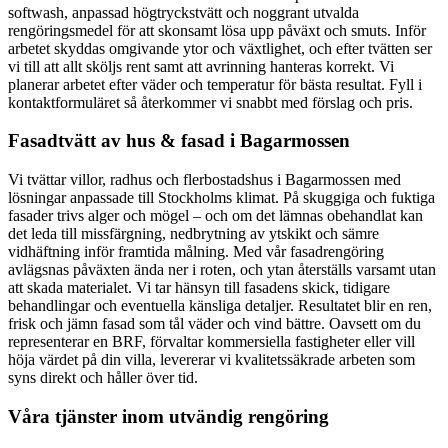
softwash, anpassad högtryckstvätt och noggrant utvalda
rengöringsmedel för att skonsamt lösa upp påväxt och smuts. Inför
arbetet skyddas omgivande ytor och växtlighet, och efter tvätten ser
vi till att allt sköljs rent samt att avrinning hanteras korrekt. Vi
planerar arbetet efter väder och temperatur för bästa resultat. Fyll i
kontaktformuläret så återkommer vi snabbt med förslag och pris.
Fasadtvätt av hus & fasad i Bagarmossen
Vi tvättar villor, radhus och flerbostadshus i Bagarmossen med
lösningar anpassade till Stockholms klimat. På skuggiga och fuktiga
fasader trivs alger och mögel – och om det lämnas obehandlat kan
det leda till missfärgning, nedbrytning av ytskikt och sämre
vidhäftning inför framtida målning. Med vår fasadrengöring
avlägsnas påväxten ända ner i roten, och ytan återställs varsamt utan
att skada materialet. Vi tar hänsyn till fasadens skick, tidigare
behandlingar och eventuella känsliga detaljer. Resultatet blir en ren,
frisk och jämn fasad som tål väder och vind bättre. Oavsett om du
representerar en BRF, förvaltar kommersiella fastigheter eller vill
höja värdet på din villa, levererar vi kvalitetssäkrade arbeten som
syns direkt och håller över tid.
Våra tjänster inom utvändig rengöring