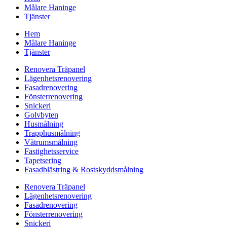
Målare Haninge
Tjänster
Hem
Målare Haninge
Tjänster
Renovera Träpanel
Lägenhetsrenovering
Fasadrenovering
Fönsterrenovering
Snickeri
Golvbyten
Husmålning
Trapphusmålning
Våtrumsmålning
Fastighetsservice
Tapetsering
Fasadblästring & Rostskyddsmålning
Renovera Träpanel
Lägenhetsrenovering
Fasadrenovering
Fönsterrenovering
Snickeri