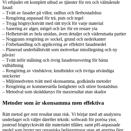
Vi erbjuder ett komplett utbud av tjänster för ren och välmående
fasad:
– Tvätt av fasader på villor, radhus och flerbostadshus
– Rengöring anpassad för trä, puts och tegel
– Trygg högtryckstvätt med rätt tryck för varje material
– Sanering av alger, mögel och lav för en renare yta
– Helhetstvätt av hela utsidan, även detaljer och väderutsatta partier
– Noggrann rengöring av sockel, grund och nederkanter
– Förbehandling och applicering av effektivt fasadmedel
– Planerad underhållstvätt som motverkar missfärgning och ny
påväxt
– Tvätt inför målning och övrig fasadrenovering för bästa
vidhäftning
– Rengöring av vindskivor, knutbrädor och övriga utvändiga
snickerier
– Miljömedveten tvätt med skonsamma, godkända metoder
– Rengöring av kommersiella fastigheter och större bostadshus
– Metodval som skräddarsys för maxresultat utan skador
Metoder som är skonsamma men effektiva
Rätt metod ger rent resultat utan risk. Vi börjar med att analysera
underlaget och väljer därefter teknik: softwash för porösa ytor,
justerad högtryckstvätt där materialet tillåter, samt pH-anpassade
medel som bryter ner organiska beläggningar utan att angripa färg