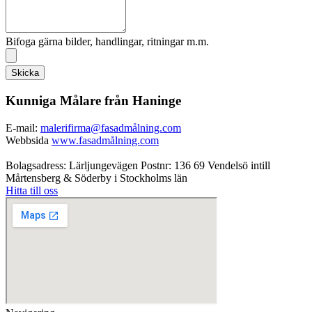
Bifoga gärna bilder, handlingar, ritningar m.m.
Skicka
Kunniga Målare från Haninge
E-mail:
malerifirma@fasadmålning.com
Webbsida
www.fasadmålning.com
Bolagsadress: Lärljungevägen Postnr: 136 69 Vendelsö intill
Mårtensberg & Söderby i Stockholms län
Hitta till oss