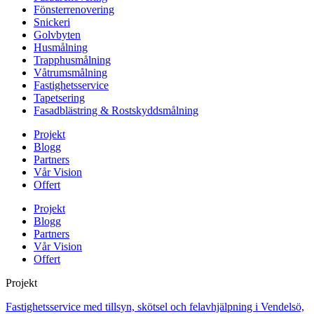
Fönsterrenovering
Snickeri
Golvbyten
Husmålning
Trapphusmålning
Våtrumsmålning
Fastighetsservice
Tapetsering
Fasadblästring & Rostskyddsmålning
Projekt
Blogg
Partners
Vår Vision
Offert
Projekt
Blogg
Partners
Vår Vision
Offert
Projekt
Fastighetsservice med tillsyn, skötsel och felavhjälpning i Vendelsö,