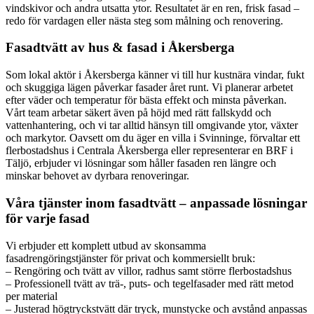
vindskivor och andra utsatta ytor. Resultatet är en ren, frisk fasad –
redo för vardagen eller nästa steg som målning och renovering.
Fasadtvätt av hus & fasad i Åkersberga
Som lokal aktör i Åkersberga känner vi till hur kustnära vindar, fukt
och skuggiga lägen påverkar fasader året runt. Vi planerar arbetet
efter väder och temperatur för bästa effekt och minsta påverkan.
Vårt team arbetar säkert även på höjd med rätt fallskydd och
vattenhantering, och vi tar alltid hänsyn till omgivande ytor, växter
och markytor. Oavsett om du äger en villa i Svinninge, förvaltar ett
flerbostadshus i Centrala Åkersberga eller representerar en BRF i
Täljö, erbjuder vi lösningar som håller fasaden ren längre och
minskar behovet av dyrbara renoveringar.
Våra tjänster inom fasadtvätt – anpassade lösningar
för varje fasad
Vi erbjuder ett komplett utbud av skonsamma
fasadrengöringstjänster för privat och kommersiellt bruk:
– Rengöring och tvätt av villor, radhus samt större flerbostadshus
– Professionell tvätt av trä-, puts- och tegelfasader med rätt metod
per material
– Justerad högtryckstvätt där tryck, munstycke och avstånd anpassas