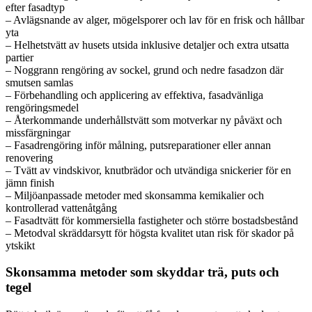
efter fasadtyp
– Avlägsnande av alger, mögelsporer och lav för en frisk och hållbar
yta
– Helhetstvätt av husets utsida inklusive detaljer och extra utsatta
partier
– Noggrann rengöring av sockel, grund och nedre fasadzon där
smutsen samlas
– Förbehandling och applicering av effektiva, fasadvänliga
rengöringsmedel
– Återkommande underhållstvätt som motverkar ny påväxt och
missfärgningar
– Fasadrengöring inför målning, putsreparationer eller annan
renovering
– Tvätt av vindskivor, knutbrädor och utvändiga snickerier för en
jämn finish
– Miljöanpassade metoder med skonsamma kemikalier och
kontrollerad vattenåtgång
– Fasadtvätt för kommersiella fastigheter och större bostadsbestånd
– Metodval skräddarsytt för högsta kvalitet utan risk för skador på
ytskikt
Skonsamma metoder som skyddar trä, puts och
tegel