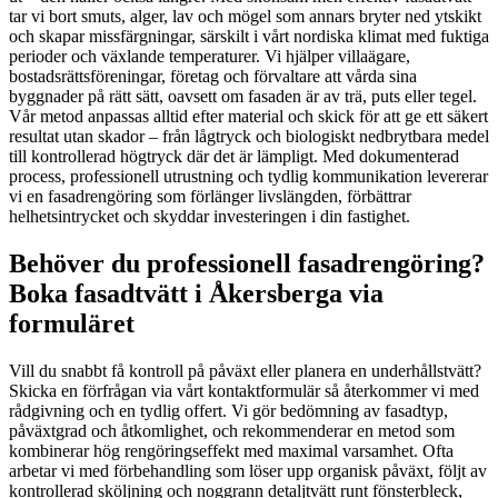
tar vi bort smuts, alger, lav och mögel som annars bryter ned ytskikt
och skapar missfärgningar, särskilt i vårt nordiska klimat med fuktiga
perioder och växlande temperaturer. Vi hjälper villaägare,
bostadsrättsföreningar, företag och förvaltare att vårda sina
byggnader på rätt sätt, oavsett om fasaden är av trä, puts eller tegel.
Vår metod anpassas alltid efter material och skick för att ge ett säkert
resultat utan skador – från lågtryck och biologiskt nedbrytbara medel
till kontrollerad högtryck där det är lämpligt. Med dokumenterad
process, professionell utrustning och tydlig kommunikation levererar
vi en fasadrengöring som förlänger livslängden, förbättrar
helhetsintrycket och skyddar investeringen i din fastighet.
Behöver du professionell fasadrengöring?
Boka fasadtvätt i Åkersberga via
formuläret
Vill du snabbt få kontroll på påväxt eller planera en underhållstvätt?
Skicka en förfrågan via vårt kontaktformulär så återkommer vi med
rådgivning och en tydlig offert. Vi gör bedömning av fasadtyp,
påväxtgrad och åtkomlighet, och rekommenderar en metod som
kombinerar hög rengöringseffekt med maximal varsamhet. Ofta
arbetar vi med förbehandling som löser upp organisk påväxt, följt av
kontrollerad sköljning och noggrann detaljtvätt runt fönsterbleck,