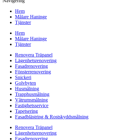
Navigering
Hem
Målare Haninge
Tjänster
Hem
Målare Haninge
Tjänster
Renovera Träpanel
Lägenhetsrenovering
Fasadrenovering
Fönsterrenovering
Snickeri
Golvbyten
Husmålning
Trapphusmålning
Våtrumsmålning
Fastighetsservice
Tapetsering
Fasadblästring & Rostskyddsmålning
Renovera Träpanel
Lägenhetsrenovering
Fasadrenovering