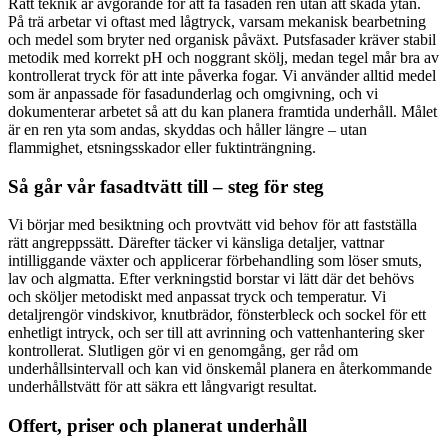
Rätt teknik är avgörande för att få fasaden ren utan att skada ytan.
På trä arbetar vi oftast med lågtryck, varsam mekanisk bearbetning
och medel som bryter ned organisk påväxt. Putsfasader kräver stabil
metodik med korrekt pH och noggrant skölj, medan tegel mår bra av
kontrollerat tryck för att inte påverka fogar. Vi använder alltid medel
som är anpassade för fasadunderlag och omgivning, och vi
dokumenterar arbetet så att du kan planera framtida underhåll. Målet
är en ren yta som andas, skyddas och håller längre – utan
flammighet, etsningsskador eller fuktinträngning.
Så går vår fasadtvätt till – steg för steg
Vi börjar med besiktning och provtvätt vid behov för att fastställa
rätt angreppssätt. Därefter täcker vi känsliga detaljer, vattnar
intilliggande växter och applicerar förbehandling som löser smuts,
lav och algmatta. Efter verkningstid borstar vi lätt där det behövs
och sköljer metodiskt med anpassat tryck och temperatur. Vi
detaljrengör vindskivor, knutbrädor, fönsterbleck och sockel för ett
enhetligt intryck, och ser till att avrinning och vattenhantering sker
kontrollerat. Slutligen gör vi en genomgång, ger råd om
underhållsintervall och kan vid önskemål planera en återkommande
underhållstvätt för att säkra ett långvarigt resultat.
Offert, priser och planerat underhåll