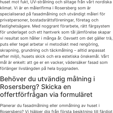
huset mot fukt, UV‑strålning och slitage från vårt nordiska
klimat. Vi är en målerifirma i Rosersberg som är
specialiserad på fasadmålning och utvändigt måleri för
privatpersoner, bostadsrättsföreningar, företag och
fastighetsägare. Med noggrant förarbete, rätt färgsystem
för underlaget och ett hantverk som tål jämförelse skapar
vi resultat som håller i många år. Oavsett om det gäller trä,
puts eller tegel arbetar vi metodiskt med rengöring,
skrapning, grundning och täckmålning – alltid anpassat
efter miljö, husets skick och era estetiska önskemål. Vårt
mål är enkelt: att ge er en vacker, vädersäker fasad som
förlänger livslängden på hela byggnaden.
Behöver du utvändig målning i
Rosersberg? Skicka en
offertförfrågan via formuläret
Planerar du fasadmålning eller ommålning av huset i
Rosersberg? Vi hjälper dig från första besiktning till färdigt