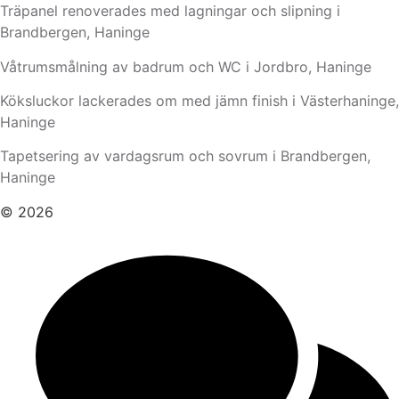
Träpanel renoverades med lagningar och slipning i
Brandbergen, Haninge
Våtrumsmålning av badrum och WC i Jordbro, Haninge
Köksluckor lackerades om med jämn finish i Västerhaninge,
Haninge
Tapetsering av vardagsrum och sovrum i Brandbergen,
Haninge
© 2026