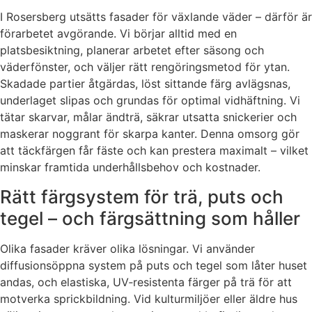
I Rosersberg utsätts fasader för växlande väder – därför är
förarbetet avgörande. Vi börjar alltid med en
platsbesiktning, planerar arbetet efter säsong och
väderfönster, och väljer rätt rengöringsmetod för ytan.
Skadade partier åtgärdas, löst sittande färg avlägsnas,
underlaget slipas och grundas för optimal vidhäftning. Vi
tätar skarvar, målar ändträ, säkrar utsatta snickerier och
maskerar noggrant för skarpa kanter. Denna omsorg gör
att täckfärgen får fäste och kan prestera maximalt – vilket
minskar framtida underhållsbehov och kostnader.
Rätt färgsystem för trä, puts och
tegel – och färgsättning som håller
Olika fasader kräver olika lösningar. Vi använder
diffusionsöppna system på puts och tegel som låter huset
andas, och elastiska, UV‑resistenta färger på trä för att
motverka sprickbildning. Vid kulturmiljöer eller äldre hus