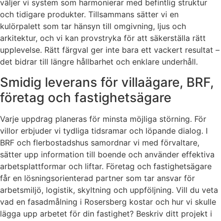
väljer vi system som harmonierar med befintlig struktur
och tidigare produkter. Tillsammans sätter vi en
kulörpalett som tar hänsyn till omgivning, ljus och
arkitektur, och vi kan provstryka för att säkerställa rätt
upplevelse. Rätt färgval ger inte bara ett vackert resultat –
det bidrar till längre hållbarhet och enklare underhåll.
Smidig leverans för villaägare, BRF,
företag och fastighetsägare
Varje uppdrag planeras för minsta möjliga störning. För
villor erbjuder vi tydliga tidsramar och löpande dialog. I
BRF och flerbostadshus samordnar vi med förvaltare,
sätter upp information till boende och använder effektiva
arbetsplattformar och liftar. Företag och fastighetsägare
får en lösningsorienterad partner som tar ansvar för
arbetsmiljö, logistik, skyltning och uppföljning. Vill du veta
vad en fasadmålning i Rosersberg kostar och hur vi skulle
lägga upp arbetet för din fastighet? Beskriv ditt projekt i