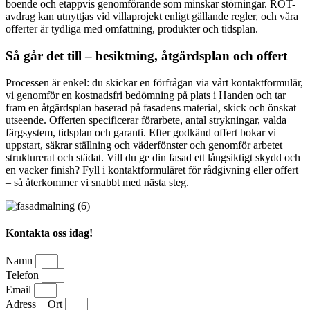
boende och etappvis genomförande som minskar störningar. ROT-
avdrag kan utnyttjas vid villaprojekt enligt gällande regler, och våra
offerter är tydliga med omfattning, produkter och tidsplan.
Så går det till – besiktning, åtgärdsplan och offert
Processen är enkel: du skickar en förfrågan via vårt kontaktformulär,
vi genomför en kostnadsfri bedömning på plats i Handen och tar
fram en åtgärdsplan baserad på fasadens material, skick och önskat
utseende. Offerten specificerar förarbete, antal strykningar, valda
färgsystem, tidsplan och garanti. Efter godkänd offert bokar vi
uppstart, säkrar ställning och väderfönster och genomför arbetet
strukturerat och städat. Vill du ge din fasad ett långsiktigt skydd och
en vacker finish? Fyll i kontaktformuläret för rådgivning eller offert
– så återkommer vi snabbt med nästa steg.
Kontakta oss idag!
Namn
Telefon
Email
Adress + Ort