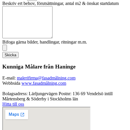
Beskriv ert behov, förutsättningar, antal m2 & önskat startdatum
Bifoga gärna bilder, handlingar, ritningar m.m.
Skicka
Kunniga Målare från Haninge
E-mail:
malerifirma@fasadmålning.com
Webbsida
www.fasadmålning.com
Bolagsadress: Lärljungevägen Postnr: 136 69 Vendelsö intill
Mårtensberg & Söderby i Stockholms län
Hitta till oss