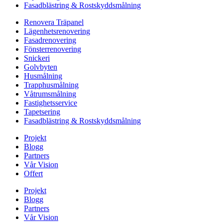
Fasadblästring & Rostskyddsmålning
Renovera Träpanel
Lägenhetsrenovering
Fasadrenovering
Fönsterrenovering
Snickeri
Golvbyten
Husmålning
Trapphusmålning
Våtrumsmålning
Fastighetsservice
Tapetsering
Fasadblästring & Rostskyddsmålning
Projekt
Blogg
Partners
Vår Vision
Offert
Projekt
Blogg
Partners
Vår Vision