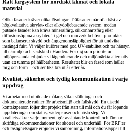
Rätt färgsystem för nordiskt klimat och lokala
material
Olika fasader kräver olika lösningar. Träfasader mår ofta bäst av
högkvalitativa akrylat- eller alkydoljebaserade system, medan
putsade fasader kan kräva mineralfärg, silikonhartsfärg eller
diffusionsöppna akrylater. Tegel och murverk behöver produkter
som balanserar skydd och ånggenomsläpplighet för att undvika
instängd fukt. Vi väljer kulörer med god UV-stabilitet och tar hänsyn
till närmiljö och stadsbild i Handen. För dig som prioriterar
miljöprestanda erbjuder vi lågemitterande och miljömärkta alternativ
utan att tumma på hållbarheten. Resultatet blir en fasad som håller
färg och form – och ser lika bra ut år efter år.
Kvalitet, säkerhet och tydlig kommunikation i varje
uppdrag
Vi arbetar med utbildade målare, säkra ställningar och
dokumenterade rutiner för arbetsmiljö och fallskydd. En utsedd
kontaktperson följer ditt projekt från start till mål och du får löpande
uppdateringar om status, väderpauser och nästa steg. Vi
kvalitetssäkrar varje moment, gör avslutande kontroll och lämnar
skriftliga rekommendationer för skötsel och underhåll. För BRF:er
och fastighetsägare erbjuder vi samordning, informationslappar till