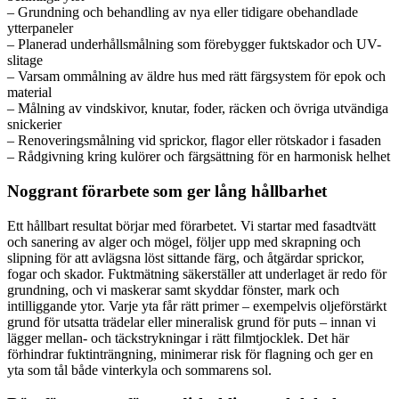
– Grundning och behandling av nya eller tidigare obehandlade
ytterpaneler
– Planerad underhållsmålning som förebygger fuktskador och UV-
slitage
– Varsam ommålning av äldre hus med rätt färgsystem för epok och
material
– Målning av vindskivor, knutar, foder, räcken och övriga utvändiga
snickerier
– Renoveringsmålning vid sprickor, flagor eller rötskador i fasaden
– Rådgivning kring kulörer och färgsättning för en harmonisk helhet
Noggrant förarbete som ger lång hållbarhet
Ett hållbart resultat börjar med förarbetet. Vi startar med fasadtvätt
och sanering av alger och mögel, följer upp med skrapning och
slipning för att avlägsna löst sittande färg, och åtgärdar sprickor,
fogar och skador. Fuktmätning säkerställer att underlaget är redo för
grundning, och vi maskerar samt skyddar fönster, mark och
intilliggande ytor. Varje yta får rätt primer – exempelvis oljeförstärkt
grund för utsatta trädelar eller mineralisk grund för puts – innan vi
lägger mellan- och täckstrykningar i rätt filmtjocklek. Det här
förhindrar fuktinträngning, minimerar risk för flagning och ger en
yta som tål både vinterkyla och sommarens sol.