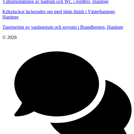
Våtrumsmålning av badrum och WC i Jordbro, Haninge
Köksluckor lackerades om med jämn finish i Västerhaninge,
Haninge
Tapetsering av vardagsrum och sovrum i Brandbergen, Haninge
© 2026