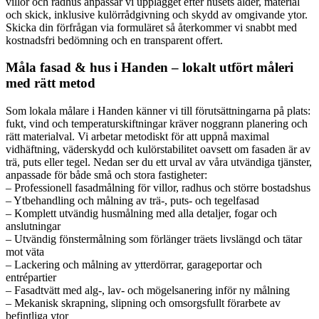
villor och radhus anpassar vi upplägget efter husets ålder, material
och skick, inklusive kulörrådgivning och skydd av omgivande ytor.
Skicka din förfrågan via formuläret så återkommer vi snabbt med
kostnadsfri bedömning och en transparent offert.
Måla fasad & hus i Handen – lokalt utfört måleri
med rätt metod
Som lokala målare i Handen känner vi till förutsättningarna på plats:
fukt, vind och temperaturskiftningar kräver noggrann planering och
rätt materialval. Vi arbetar metodiskt för att uppnå maximal
vidhäftning, väderskydd och kulörstabilitet oavsett om fasaden är av
trä, puts eller tegel. Nedan ser du ett urval av våra utvändiga tjänster,
anpassade för både små och stora fastigheter:
– Professionell fasadmålning för villor, radhus och större bostadshus
– Ytbehandling och målning av trä-, puts- och tegelfasad
– Komplett utvändig husmålning med alla detaljer, fogar och
anslutningar
– Utvändig fönstermålning som förlänger träets livslängd och tätar
mot väta
– Lackering och målning av ytterdörrar, garageportar och
entrépartier
– Fasadtvätt med alg-, lav- och mögelsanering inför ny målning
– Mekanisk skrapning, slipning och omsorgsfullt förarbete av
befintliga ytor