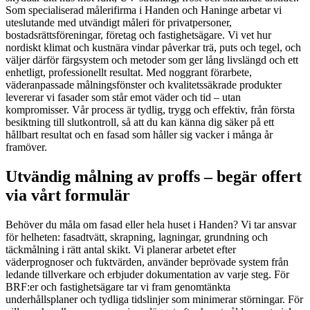
Som specialiserad målerifirma i Handen och Haninge arbetar vi
uteslutande med utvändigt måleri för privatpersoner,
bostadsrättsföreningar, företag och fastighetsägare. Vi vet hur
nordiskt klimat och kustnära vindar påverkar trä, puts och tegel, och
väljer därför färgsystem och metoder som ger lång livslängd och ett
enhetligt, professionellt resultat. Med noggrant förarbete,
väderanpassade målningsfönster och kvalitetssäkrade produkter
levererar vi fasader som står emot väder och tid – utan
kompromisser. Vår process är tydlig, trygg och effektiv, från första
besiktning till slutkontroll, så att du kan känna dig säker på ett
hållbart resultat och en fasad som håller sig vacker i många år
framöver.
Utvändig målning av proffs – begär offert
via vårt formulär
Behöver du måla om fasad eller hela huset i Handen? Vi tar ansvar
för helheten: fasadtvätt, skrapning, lagningar, grundning och
täckmålning i rätt antal skikt. Vi planerar arbetet efter
väderprognoser och fuktvärden, använder beprövade system från
ledande tillverkare och erbjuder dokumentation av varje steg. För
BRF:er och fastighetsägare tar vi fram genomtänkta
underhållsplaner och tydliga tidslinjer som minimerar störningar. För