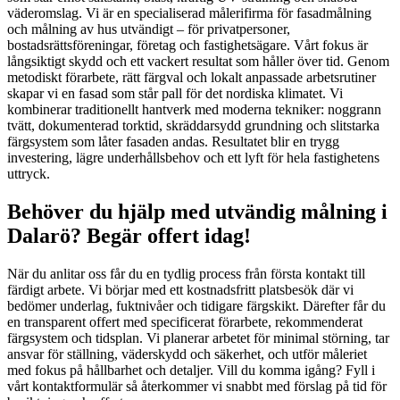
väderomslag. Vi är en specialiserad målerifirma för fasadmålning
och målning av hus utvändigt – för privatpersoner,
bostadsrättsföreningar, företag och fastighetsägare. Vårt fokus är
långsiktigt skydd och ett vackert resultat som håller över tid. Genom
metodiskt förarbete, rätt färgval och lokalt anpassade arbetsrutiner
skapar vi en fasad som står pall för det nordiska klimatet. Vi
kombinerar traditionellt hantverk med moderna tekniker: noggrann
tvätt, dokumenterad torktid, skräddarsydd grundning och slitstarka
färgsystem som låter fasaden andas. Resultatet blir en trygg
investering, lägre underhållsbehov och ett lyft för hela fastighetens
uttryck.
Behöver du hjälp med utvändig målning i
Dalarö? Begär offert idag!
När du anlitar oss får du en tydlig process från första kontakt till
färdigt arbete. Vi börjar med ett kostnadsfritt platsbesök där vi
bedömer underlag, fuktnivåer och tidigare färgskikt. Därefter får du
en transparent offert med specificerat förarbete, rekommenderat
färgsystem och tidsplan. Vi planerar arbetet för minimal störning, tar
ansvar för ställning, väderskydd och säkerhet, och utför måleriet
med fokus på hållbarhet och detaljer. Vill du komma igång? Fyll i
vårt kontaktformulär så återkommer vi snabbt med förslag på tid för