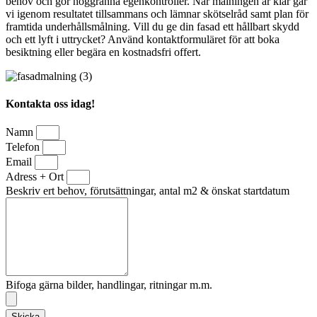
behov och gör noggranna egenkontroller. När målningen är klar går
vi igenom resultatet tillsammans och lämnar skötselråd samt plan för
framtida underhållsmålning. Vill du ge din fasad ett hållbart skydd
och ett lyft i uttrycket? Använd kontaktformuläret för att boka
besiktning eller begära en kostnadsfri offert.
Kontakta oss idag!
Namn
Telefon
Email
Adress + Ort
Beskriv ert behov, förutsättningar, antal m2 & önskat startdatum
Bifoga gärna bilder, handlingar, ritningar m.m.
Skicka