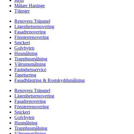
Hem
Målare Haninge
Tjänster
Renovera Träpanel
Lägenhetsrenovering
Fasadrenovering
Fönsterrenovering
Snickeri
Golvbyten
Husmålning
Trapphusmålning
Våtrumsmålning
Fastighetsservice
Tapetsering
Fasadblästring & Rostskyddsmålning
Renovera Träpanel
Lägenhetsrenovering
Fasadrenovering
Fönsterrenovering
Snickeri
Golvbyten
Husmålning
Trapphusmålning
Våtrumsmålning