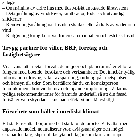
slitage
– Ommålning av äldre hus med tidstypiskt anpassade färgsystem
– Detaljmålning av vindskivor, knutbrädor, foder och utvändiga
snickerier
– Renoveringsmålning när fasaden skadats eller åldrats av väder och
vind
– Rådgivning kring kulörval för en sammanhållen och estetisk fasad
Trygg partner för villor, BRF, företag och
fastighetsägare
Vi är vana att arbeta i förvaltade miljöer och planerar måleriet för att
fungera med boende, besökare och verksamheter. Det innebär tydlig
information i förväg, säker avspärrning, ordning på arbetsplatsen
och hänsyn till tider. Som beställare får du en kontaktperson,
fotodokumentation vid behov och löpande uppföljning. Vi lämnar
tydliga rekommendationer för framtida underhåll så att din fasad
fortsätter vara skyddad – kostnadseffektivt och långsiktigt.
Förarbete som håller i nordiskt klimat
Ett starkt resultat börjar med ett starkt underarbete. Vi tvättar med
anpassade medel, neutraliserar ytor, avlägsnar alger och mögel,
skrapar lös färg, slipar till fästyta och lagar sprickor samt öppna