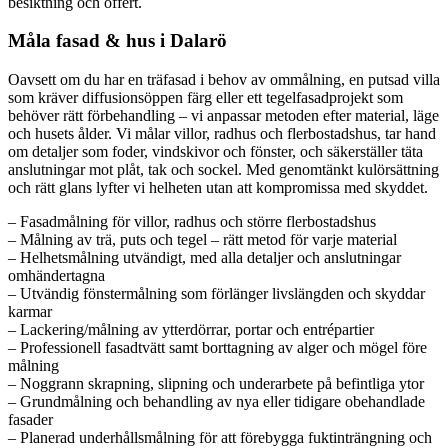
besiktning och offert.
Måla fasad & hus i Dalarö
Oavsett om du har en träfasad i behov av ommålning, en putsad villa
som kräver diffusionsöppen färg eller ett tegelfasadprojekt som
behöver rätt förbehandling – vi anpassar metoden efter material, läge
och husets ålder. Vi målar villor, radhus och flerbostadshus, tar hand
om detaljer som foder, vindskivor och fönster, och säkerställer täta
anslutningar mot plåt, tak och sockel. Med genomtänkt kulörsättning
och rätt glans lyfter vi helheten utan att kompromissa med skyddet.
– Fasadmålning för villor, radhus och större flerbostadshus
– Målning av trä, puts och tegel – rätt metod för varje material
– Helhetsmålning utvändigt, med alla detaljer och anslutningar
omhändertagna
– Utvändig fönstermålning som förlänger livslängden och skyddar
karmar
– Lackering/målning av ytterdörrar, portar och entrépartier
– Professionell fasadtvätt samt borttagning av alger och mögel före
målning
– Noggrann skrapning, slipning och underarbete på befintliga ytor
– Grundmålning och behandling av nya eller tidigare obehandlade
fasader
– Planerad underhållsmålning för att förebygga fuktinträngning och