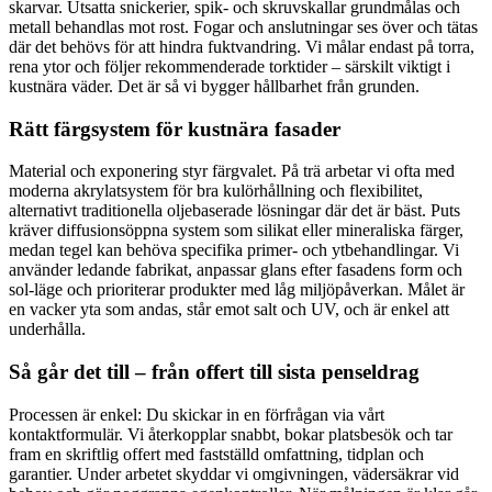
skarvar. Utsatta snickerier, spik- och skruvskallar grundmålas och
metall behandlas mot rost. Fogar och anslutningar ses över och tätas
där det behövs för att hindra fuktvandring. Vi målar endast på torra,
rena ytor och följer rekommenderade torktider – särskilt viktigt i
kustnära väder. Det är så vi bygger hållbarhet från grunden.
Rätt färgsystem för kustnära fasader
Material och exponering styr färgvalet. På trä arbetar vi ofta med
moderna akrylatsystem för bra kulörhållning och flexibilitet,
alternativt traditionella oljebaserade lösningar där det är bäst. Puts
kräver diffusionsöppna system som silikat eller mineraliska färger,
medan tegel kan behöva specifika primer- och ytbehandlingar. Vi
använder ledande fabrikat, anpassar glans efter fasadens form och
sol-läge och prioriterar produkter med låg miljöpåverkan. Målet är
en vacker yta som andas, står emot salt och UV, och är enkel att
underhålla.
Så går det till – från offert till sista penseldrag
Processen är enkel: Du skickar in en förfrågan via vårt
kontaktformulär. Vi återkopplar snabbt, bokar platsbesök och tar
fram en skriftlig offert med fastställd omfattning, tidplan och
garantier. Under arbetet skyddar vi omgivningen, vädersäkrar vid