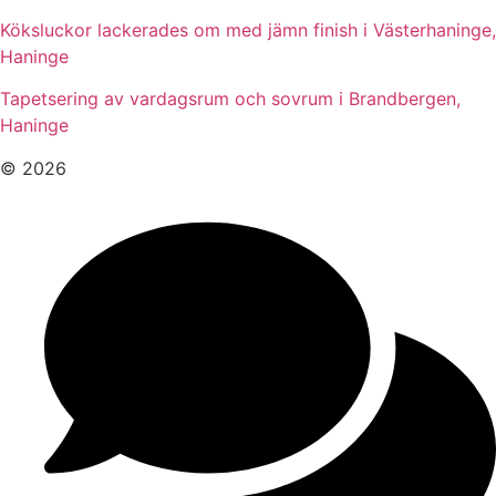
Köksluckor lackerades om med jämn finish i Västerhaninge,
Haninge
Tapetsering av vardagsrum och sovrum i Brandbergen,
Haninge
© 2026