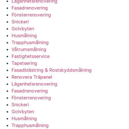
Lägenhetsrenovering
Fasadrenovering
Fönsterrenovering
Snickeri
Golvbyten
Husmålning
Trapphusmålning
Våtrumsmålning
Fastighetsservice
Tapetsering
Fasadblästring & Rostskyddsmålning
Renovera Träpanel
Lägenhetsrenovering
Fasadrenovering
Fönsterrenovering
Snickeri
Golvbyten
Husmålning
Trapphusmålning