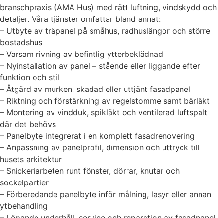
branschpraxis (AMA Hus) med rätt luftning, vindskydd och
detaljer. Våra tjänster omfattar bland annat:
– Utbyte av träpanel på småhus, radhuslängor och större
bostadshus
– Varsam rivning av befintlig ytterbeklädnad
– Nyinstallation av panel – stående eller liggande efter
funktion och stil
– Åtgärd av murken, skadad eller uttjänt fasadpanel
– Riktning och förstärkning av regelstomme samt bärläkt
– Montering av vindduk, spikläkt och ventilerad luftspalt
där det behövs
– Panelbyte integrerat i en komplett fasadrenovering
– Anpassning av panelprofil, dimension och uttryck till
husets arkitektur
– Snickeriarbeten runt fönster, dörrar, knutar och
sockelpartier
– Förberedande panelbyte inför målning, lasyr eller annan
ytbehandling
– Löpande underhåll, service och reparation av fasadpanel