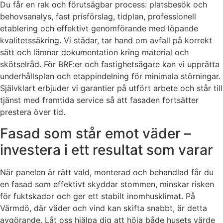
Du får en rak och förutsägbar process: platsbesök och
behovsanalys, fast prisförslag, tidplan, professionell
etablering och effektivt genomförande med löpande
kvalitetssäkring. Vi städar, tar hand om avfall på korrekt
sätt och lämnar dokumentation kring material och
skötselråd. För BRF:er och fastighetsägare kan vi upprätta
underhållsplan och etappindelning för minimala störningar.
Självklart erbjuder vi garantier på utfört arbete och står till
tjänst med framtida service så att fasaden fortsätter
prestera över tid.
Fasad som står emot väder –
investera i ett resultat som varar
När panelen är rätt vald, monterad och behandlad får du
en fasad som effektivt skyddar stommen, minskar risken
för fuktskador och ger ett stabilt inomhusklimat. På
Värmdö, där väder och vind kan skifta snabbt, är detta
avgörande. Låt oss hjälpa dig att höja både husets värde