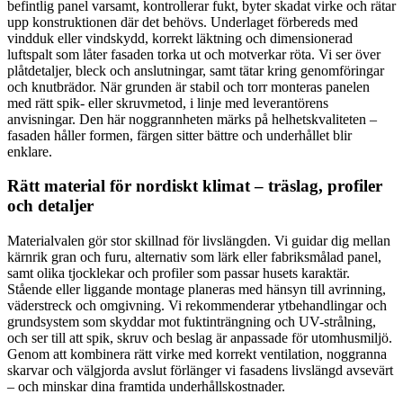
befintlig panel varsamt, kontrollerar fukt, byter skadat virke och rätar
upp konstruktionen där det behövs. Underlaget förbereds med
vindduk eller vindskydd, korrekt läktning och dimensionerad
luftspalt som låter fasaden torka ut och motverkar röta. Vi ser över
plåtdetaljer, bleck och anslutningar, samt tätar kring genomföringar
och knutbrädor. När grunden är stabil och torr monteras panelen
med rätt spik- eller skruvmetod, i linje med leverantörens
anvisningar. Den här noggrannheten märks på helhetskvaliteten –
fasaden håller formen, färgen sitter bättre och underhållet blir
enklare.
Rätt material för nordiskt klimat – träslag, profiler
och detaljer
Materialvalen gör stor skillnad för livslängden. Vi guidar dig mellan
kärnrik gran och furu, alternativ som lärk eller fabriksmålad panel,
samt olika tjocklekar och profiler som passar husets karaktär.
Stående eller liggande montage planeras med hänsyn till avrinning,
väderstreck och omgivning. Vi rekommenderar ytbehandlingar och
grundsystem som skyddar mot fuktinträngning och UV-strålning,
och ser till att spik, skruv och beslag är anpassade för utomhusmiljö.
Genom att kombinera rätt virke med korrekt ventilation, noggranna
skarvar och välgjorda avslut förlänger vi fasadens livslängd avsevärt
– och minskar dina framtida underhållskostnader.