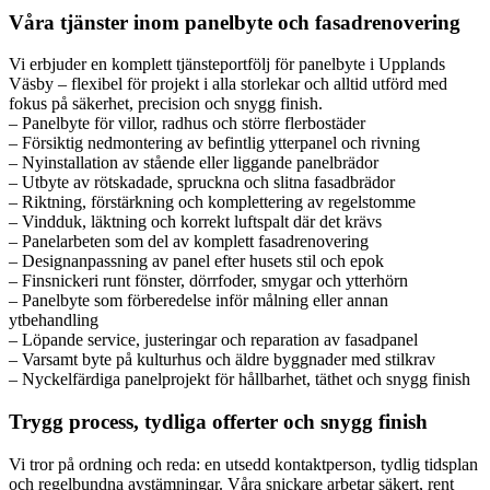
Våra tjänster inom panelbyte och fasadrenovering
Vi erbjuder en komplett tjänsteportfölj för panelbyte i Upplands
Väsby – flexibel för projekt i alla storlekar och alltid utförd med
fokus på säkerhet, precision och snygg finish.
– Panelbyte för villor, radhus och större flerbostäder
– Försiktig nedmontering av befintlig ytterpanel och rivning
– Nyinstallation av stående eller liggande panelbrädor
– Utbyte av rötskadade, spruckna och slitna fasadbrädor
– Riktning, förstärkning och komplettering av regelstomme
– Vindduk, läktning och korrekt luftspalt där det krävs
– Panelarbeten som del av komplett fasadrenovering
– Designanpassning av panel efter husets stil och epok
– Finsnickeri runt fönster, dörrfoder, smygar och ytterhörn
– Panelbyte som förberedelse inför målning eller annan
ytbehandling
– Löpande service, justeringar och reparation av fasadpanel
– Varsamt byte på kulturhus och äldre byggnader med stilkrav
– Nyckelfärdiga panelprojekt för hållbarhet, täthet och snygg finish
Trygg process, tydliga offerter och snygg finish
Vi tror på ordning och reda: en utsedd kontaktperson, tydlig tidsplan
och regelbundna avstämningar. Våra snickare arbetar säkert, rent