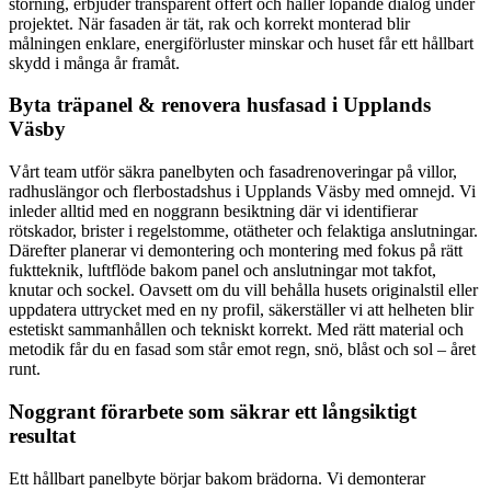
störning, erbjuder transparent offert och håller löpande dialog under
projektet. När fasaden är tät, rak och korrekt monterad blir
målningen enklare, energiförluster minskar och huset får ett hållbart
skydd i många år framåt.
Byta träpanel & renovera husfasad i Upplands
Väsby
Vårt team utför säkra panelbyten och fasadrenoveringar på villor,
radhuslängor och flerbostadshus i Upplands Väsby med omnejd. Vi
inleder alltid med en noggrann besiktning där vi identifierar
rötskador, brister i regelstomme, otätheter och felaktiga anslutningar.
Därefter planerar vi demontering och montering med fokus på rätt
fuktteknik, luftflöde bakom panel och anslutningar mot takfot,
knutar och sockel. Oavsett om du vill behålla husets originalstil eller
uppdatera uttrycket med en ny profil, säkerställer vi att helheten blir
estetiskt sammanhållen och tekniskt korrekt. Med rätt material och
metodik får du en fasad som står emot regn, snö, blåst och sol – året
runt.
Noggrant förarbete som säkrar ett långsiktigt
resultat
Ett hållbart panelbyte börjar bakom brädorna. Vi demonterar