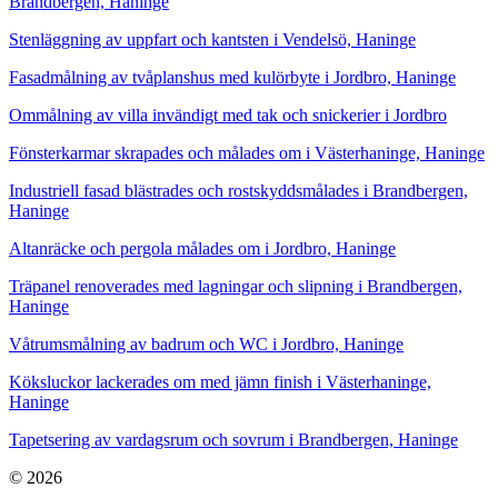
Brandbergen, Haninge
Stenläggning av uppfart och kantsten i Vendelsö, Haninge
Fasadmålning av tvåplanshus med kulörbyte i Jordbro, Haninge
Ommålning av villa invändigt med tak och snickerier i Jordbro
Fönsterkarmar skrapades och målades om i Västerhaninge, Haninge
Industriell fasad blästrades och rostskyddsmålades i Brandbergen,
Haninge
Altanräcke och pergola målades om i Jordbro, Haninge
Träpanel renoverades med lagningar och slipning i Brandbergen,
Haninge
Våtrumsmålning av badrum och WC i Jordbro, Haninge
Köksluckor lackerades om med jämn finish i Västerhaninge,
Haninge
Tapetsering av vardagsrum och sovrum i Brandbergen, Haninge
© 2026