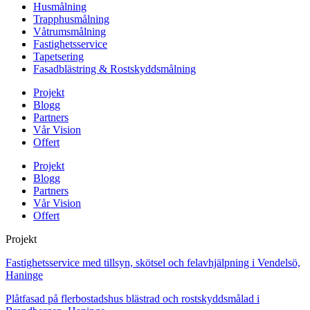
Husmålning
Trapphusmålning
Våtrumsmålning
Fastighetsservice
Tapetsering
Fasadblästring & Rostskyddsmålning
Projekt
Blogg
Partners
Vår Vision
Offert
Projekt
Blogg
Partners
Vår Vision
Offert
Projekt
Fastighetsservice med tillsyn, skötsel och felavhjälpning i Vendelsö,
Haninge
Plåtfasad på flerbostadshus blästrad och rostskyddsmålad i