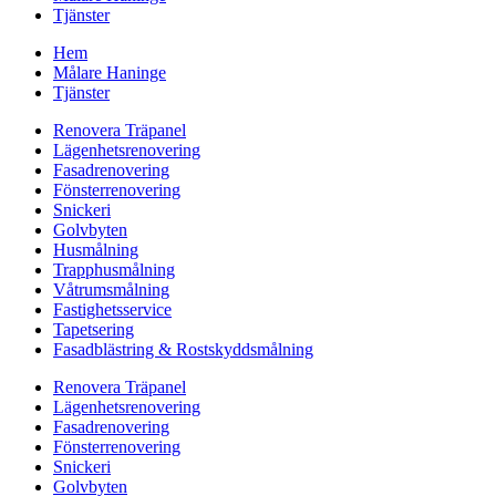
Tjänster
Hem
Målare Haninge
Tjänster
Renovera Träpanel
Lägenhetsrenovering
Fasadrenovering
Fönsterrenovering
Snickeri
Golvbyten
Husmålning
Trapphusmålning
Våtrumsmålning
Fastighetsservice
Tapetsering
Fasadblästring & Rostskyddsmålning
Renovera Träpanel
Lägenhetsrenovering
Fasadrenovering
Fönsterrenovering
Snickeri
Golvbyten