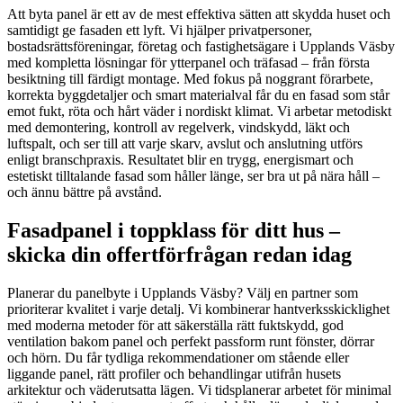
Att byta panel är ett av de mest effektiva sätten att skydda huset och
samtidigt ge fasaden ett lyft. Vi hjälper privatpersoner,
bostadsrättsföreningar, företag och fastighetsägare i Upplands Väsby
med kompletta lösningar för ytterpanel och träfasad – från första
besiktning till färdigt montage. Med fokus på noggrant förarbete,
korrekta byggdetaljer och smart materialval får du en fasad som står
emot fukt, röta och hårt väder i nordiskt klimat. Vi arbetar metodiskt
med demontering, kontroll av regelverk, vindskydd, läkt och
luftspalt, och ser till att varje skarv, avslut och anslutning utförs
enligt branschpraxis. Resultatet blir en trygg, energismart och
estetiskt tilltalande fasad som håller länge, ser bra ut på nära håll –
och ännu bättre på avstånd.
Fasadpanel i toppklass för ditt hus –
skicka din offertförfrågan redan idag
Planerar du panelbyte i Upplands Väsby? Välj en partner som
prioriterar kvalitet i varje detalj. Vi kombinerar hantverksskicklighet
med moderna metoder för att säkerställa rätt fuktskydd, god
ventilation bakom panel och perfekt passform runt fönster, dörrar
och hörn. Du får tydliga rekommendationer om stående eller
liggande panel, rätt profiler och behandlingar utifrån husets
arkitektur och väderutsatta lägen. Vi tidsplanerar arbetet för minimal