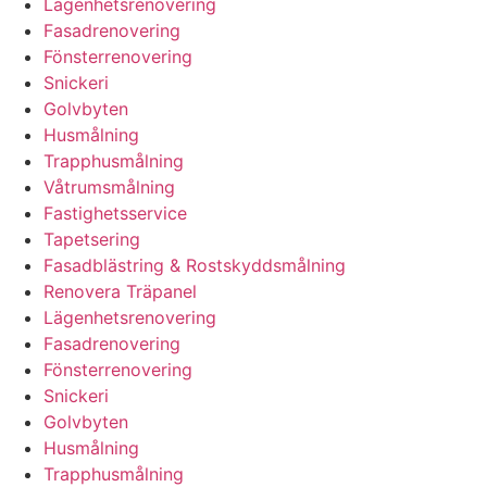
Lägenhetsrenovering
Fasadrenovering
Fönsterrenovering
Snickeri
Golvbyten
Husmålning
Trapphusmålning
Våtrumsmålning
Fastighetsservice
Tapetsering
Fasadblästring & Rostskyddsmålning
Renovera Träpanel
Lägenhetsrenovering
Fasadrenovering
Fönsterrenovering
Snickeri
Golvbyten
Husmålning
Trapphusmålning