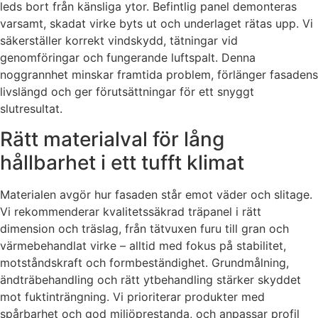
leds bort från känsliga ytor. Befintlig panel demonteras
varsamt, skadat virke byts ut och underlaget rätas upp. Vi
säkerställer korrekt vindskydd, tätningar vid
genomföringar och fungerande luftspalt. Denna
noggrannhet minskar framtida problem, förlänger fasadens
livslängd och ger förutsättningar för ett snyggt
slutresultat.
Rätt materialval för lång
hållbarhet i ett tufft klimat
Materialen avgör hur fasaden står emot väder och slitage.
Vi rekommenderar kvalitetssäkrad träpanel i rätt
dimension och träslag, från tätvuxen furu till gran och
värmebehandlat virke – alltid med fokus på stabilitet,
motståndskraft och formbeständighet. Grundmålning,
ändträbehandling och rätt ytbehandling stärker skyddet
mot fuktinträngning. Vi prioriterar produkter med
spårbarhet och god miljöprestanda, och anpassar profil