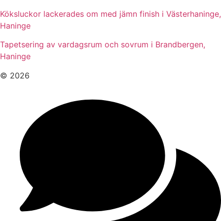
Köksluckor lackerades om med jämn finish i Västerhaninge,
Haninge
Tapetsering av vardagsrum och sovrum i Brandbergen,
Haninge
© 2026