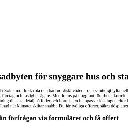
asadbyten för snyggare hus och s
t i Solna mot fukt, röta och hårt nordiskt väder – och samtidigt lyfta hel
r, företag och fastighetsägare. Med fokus på noggrant förarbete, korrek
ktning till sista detalj på foder och hörnlist, och anpassar lösningen ef
illnad när klimatet skiftar snabbt. Du får tydliga offerter, säkra tidspl
in förfrågan via formuläret och få offert