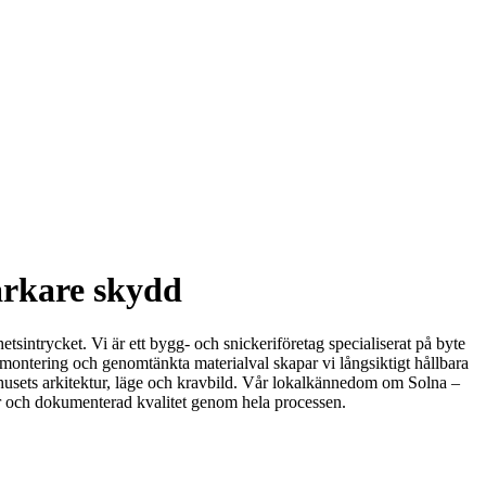
tarkare skydd
hetsintrycket. Vi är ett bygg- och snickeriföretag specialiserat på byte
t montering och genomtänkta materialval skapar vi långsiktigt hållbara
ter husets arkitektur, läge och kravbild. Vår lokalkännedom om Solna –
aner och dokumenterad kvalitet genom hela processen.