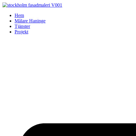
Skip
to
Hem
content
Målare Haninge
Tjänster
Projekt