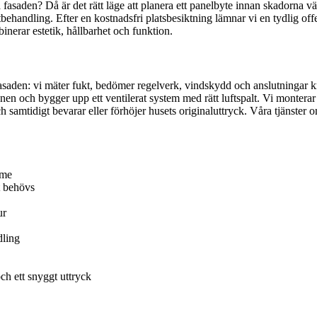
fasaden? Då är det rätt läge att planera ett panelbyte innan skadorna vä
behandling. Efter en kostnadsfri platsbesiktning lämnar vi en tydlig offe
inerar estetik, hållbarhet och funktion.
fasaden: vi mäter fukt, bedömer regelverk, vindskydd och anslutningar kr
onen och bygger upp ett ventilerat system med rätt luftspalt. Vi monterar
h samtidigt bevarar eller förhöjer husets originaluttryck. Våra tjänster 
mme
t behövs
ur
dling
ch ett snyggt uttryck