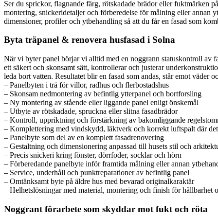
Ser du sprickor, flagnande färg, rötskadade brädor eller fuktmärken på 
montering, snickeridetaljer och förberedelse för målning eller annan yt
dimensioner, profiler och ytbehandling så att du får en fasad som komb
Byta träpanel & renovera husfasad i Solna
När vi byter panel börjar vi alltid med en noggrann statuskontroll av 
ett säkert och skonsamt sätt, kontrollerar och justerar underkonstrukti
leda bort vatten. Resultatet blir en fasad som andas, står emot väder oc
– Panelbyten i trä för villor, radhus och flerbostadshus
– Skonsam nedmontering av befintlig ytterpanel och bortforsling
– Ny montering av stående eller liggande panel enligt önskemål
– Utbyte av rötskadade, spruckna eller slitna fasadbrädor
– Kontroll, uppriktning och förstärkning av bakomliggande regelsto
– Komplettering med vindskydd, läktverk och korrekt luftspalt där de
– Panelbyte som del av en komplett fasadrenovering
– Gestaltning och dimensionering anpassad till husets stil och arkitekt
– Precis snickeri kring fönster, dörrfoder, socklar och hörn
– Förberedande panelbyte inför framtida målning eller annan ytbehan
– Service, underhåll och punktreparationer av befintlig panel
– Omtänksamt byte på äldre hus med bevarad originalkaraktär
– Helhetslösningar med material, montering och finish för hållbarhet o
Noggrant förarbete som skyddar mot fukt och röta