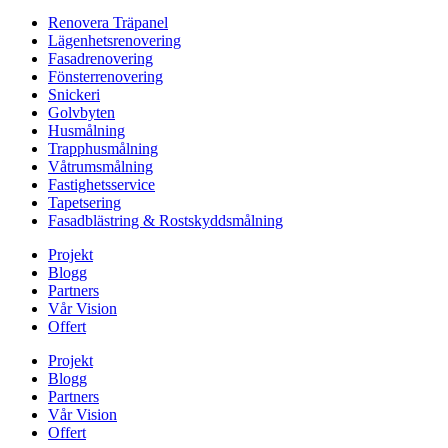
Renovera Träpanel
Lägenhetsrenovering
Fasadrenovering
Fönsterrenovering
Snickeri
Golvbyten
Husmålning
Trapphusmålning
Våtrumsmålning
Fastighetsservice
Tapetsering
Fasadblästring & Rostskyddsmålning
Projekt
Blogg
Partners
Vår Vision
Offert
Projekt
Blogg
Partners
Vår Vision
Offert