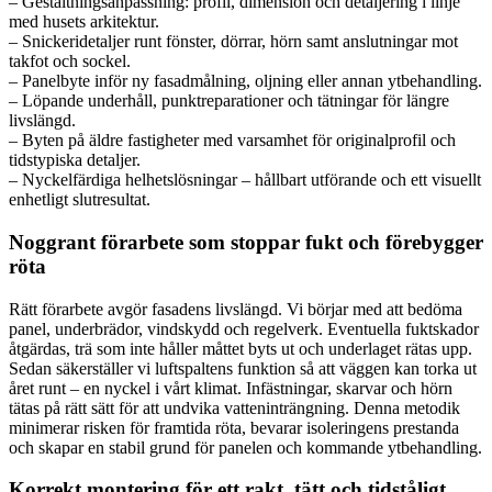
– Gestaltningsanpassning: profil, dimension och detaljering i linje
med husets arkitektur.
– Snickeridetaljer runt fönster, dörrar, hörn samt anslutningar mot
takfot och sockel.
– Panelbyte inför ny fasadmålning, oljning eller annan ytbehandling.
– Löpande underhåll, punktreparationer och tätningar för längre
livslängd.
– Byten på äldre fastigheter med varsamhet för originalprofil och
tidstypiska detaljer.
– Nyckelfärdiga helhetslösningar – hållbart utförande och ett visuellt
enhetligt slutresultat.
Noggrant förarbete som stoppar fukt och förebygger
röta
Rätt förarbete avgör fasadens livslängd. Vi börjar med att bedöma
panel, underbrädor, vindskydd och regelverk. Eventuella fuktskador
åtgärdas, trä som inte håller måttet byts ut och underlaget rätas upp.
Sedan säkerställer vi luftspaltens funktion så att väggen kan torka ut
året runt – en nyckel i vårt klimat. Infästningar, skarvar och hörn
tätas på rätt sätt för att undvika vatteninträngning. Denna metodik
minimerar risken för framtida röta, bevarar isoleringens prestanda
och skapar en stabil grund för panelen och kommande ytbehandling.
Korrekt montering för ett rakt, tätt och tidståligt