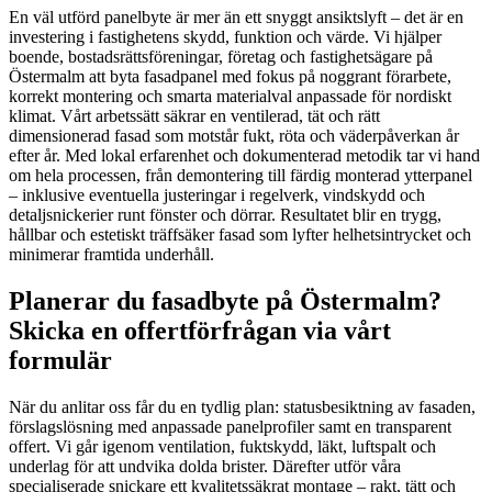
En väl utförd panelbyte är mer än ett snyggt ansiktslyft – det är en
investering i fastighetens skydd, funktion och värde. Vi hjälper
boende, bostadsrättsföreningar, företag och fastighetsägare på
Östermalm att byta fasadpanel med fokus på noggrant förarbete,
korrekt montering och smarta materialval anpassade för nordiskt
klimat. Vårt arbetssätt säkrar en ventilerad, tät och rätt
dimensionerad fasad som motstår fukt, röta och väderpåverkan år
efter år. Med lokal erfarenhet och dokumenterad metodik tar vi hand
om hela processen, från demontering till färdig monterad ytterpanel
– inklusive eventuella justeringar i regelverk, vindskydd och
detaljsnickerier runt fönster och dörrar. Resultatet blir en trygg,
hållbar och estetiskt träffsäker fasad som lyfter helhetsintrycket och
minimerar framtida underhåll.
Planerar du fasadbyte på Östermalm?
Skicka en offertförfrågan via vårt
formulär
När du anlitar oss får du en tydlig plan: statusbesiktning av fasaden,
förslagslösning med anpassade panelprofiler samt en transparent
offert. Vi går igenom ventilation, fuktskydd, läkt, luftspalt och
underlag för att undvika dolda brister. Därefter utför våra
specialiserade snickare ett kvalitetssäkrat montage – rakt, tätt och