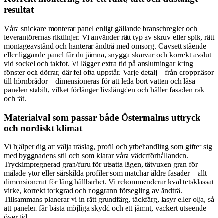
resultat
Våra snickare monterar panel enligt gällande branschregler och
leverantörernas riktlinjer. Vi använder rätt typ av skruv eller spik, rätt
montageavstånd och hanterar ändträ med omsorg. Oavsett stående
eller liggande panel får du jämna, snygga skarvar och korrekt avslut
vid sockel och takfot. Vi lägger extra tid på anslutningar kring
fönster och dörrar, där fel ofta uppstår. Varje detalj – från droppnäsor
till hörnbrädor – dimensioneras för att leda bort vatten och låsa
panelen stabilt, vilket förlänger livslängden och håller fasaden rak
och tät.
Materialval som passar både Östermalms uttryck
och nordiskt klimat
Vi hjälper dig att välja träslag, profil och ytbehandling som gifter sig
med byggnadens stil och som klarar våra väderförhållanden.
Tryckimpregnerad gran/furu för utsatta lägen, tätvuxen gran för
målade ytor eller särskilda profiler som matchar äldre fasader – allt
dimensionerat för lång hållbarhet. Vi rekommenderar kvalitetsklassat
virke, korrekt torkgrad och noggrann försegling av ändträ.
Tillsammans planerar vi in rätt grundfärg, täckfärg, lasyr eller olja, så
att panelen får bästa möjliga skydd och ett jämnt, vackert utseende
över tid.