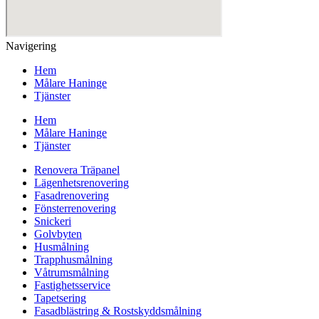
Navigering
Hem
Målare Haninge
Tjänster
Hem
Målare Haninge
Tjänster
Renovera Träpanel
Lägenhetsrenovering
Fasadrenovering
Fönsterrenovering
Snickeri
Golvbyten
Husmålning
Trapphusmålning
Våtrumsmålning
Fastighetsservice
Tapetsering
Fasadblästring & Rostskyddsmålning