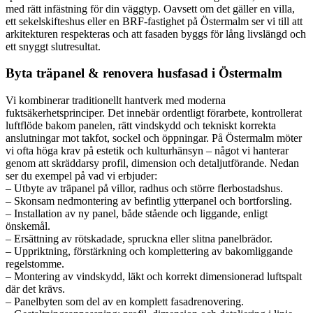
med rätt infästning för din väggtyp. Oavsett om det gäller en villa,
ett sekelskifteshus eller en BRF-fastighet på Östermalm ser vi till att
arkitekturen respekteras och att fasaden byggs för lång livslängd och
ett snyggt slutresultat.
Byta träpanel & renovera husfasad i Östermalm
Vi kombinerar traditionellt hantverk med moderna
fuktsäkerhetsprinciper. Det innebär ordentligt förarbete, kontrollerat
luftflöde bakom panelen, rätt vindskydd och tekniskt korrekta
anslutningar mot takfot, sockel och öppningar. På Östermalm möter
vi ofta höga krav på estetik och kulturhänsyn – något vi hanterar
genom att skräddarsy profil, dimension och detaljutförande. Nedan
ser du exempel på vad vi erbjuder:
– Utbyte av träpanel på villor, radhus och större flerbostadshus.
– Skonsam nedmontering av befintlig ytterpanel och bortforsling.
– Installation av ny panel, både stående och liggande, enligt
önskemål.
– Ersättning av rötskadade, spruckna eller slitna panelbrädor.
– Uppriktning, förstärkning och komplettering av bakomliggande
regelstomme.
– Montering av vindskydd, läkt och korrekt dimensionerad luftspalt
där det krävs.
– Panelbyten som del av en komplett fasadrenovering.