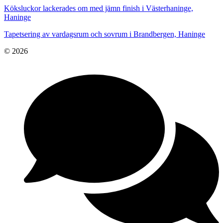
Köksluckor lackerades om med jämn finish i Västerhaninge,
Haninge
Tapetsering av vardagsrum och sovrum i Brandbergen, Haninge
© 2026