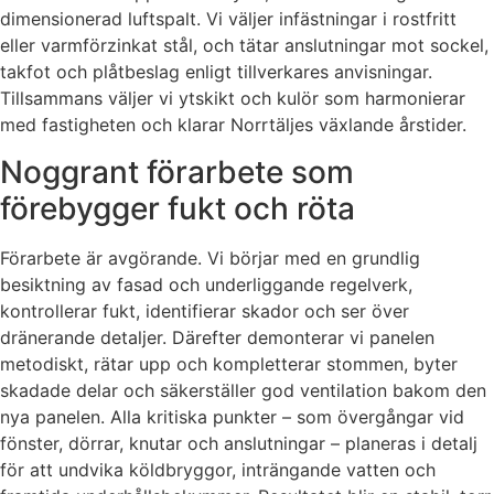
dimensionerad luftspalt. Vi väljer infästningar i rostfritt
eller varmförzinkat stål, och tätar anslutningar mot sockel,
takfot och plåtbeslag enligt tillverkares anvisningar.
Tillsammans väljer vi ytskikt och kulör som harmonierar
med fastigheten och klarar Norrtäljes växlande årstider.
Noggrant förarbete som
förebygger fukt och röta
Förarbete är avgörande. Vi börjar med en grundlig
besiktning av fasad och underliggande regelverk,
kontrollerar fukt, identifierar skador och ser över
dränerande detaljer. Därefter demonterar vi panelen
metodiskt, rätar upp och kompletterar stommen, byter
skadade delar och säkerställer god ventilation bakom den
nya panelen. Alla kritiska punkter – som övergångar vid
fönster, dörrar, knutar och anslutningar – planeras i detalj
för att undvika köldbryggor, inträngande vatten och