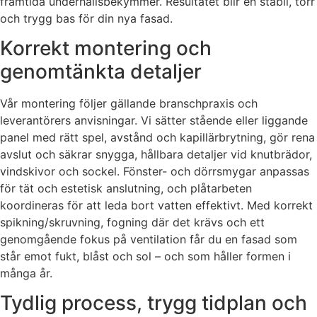
framtida underhållsbekymmer. Resultatet blir en stabil, torr
och trygg bas för din nya fasad.
Korrekt montering och
genomtänkta detaljer
Vår montering följer gällande branschpraxis och
leverantörers anvisningar. Vi sätter stående eller liggande
panel med rätt spel, avstånd och kapillärbrytning, gör rena
avslut och säkrar snygga, hållbara detaljer vid knutbrädor,
vindskivor och sockel. Fönster- och dörrsmygar anpassas
för tät och estetisk anslutning, och plåtarbeten
koordineras för att leda bort vatten effektivt. Med korrekt
spikning/skruvning, fogning där det krävs och ett
genomgående fokus på ventilation får du en fasad som
står emot fukt, blåst och sol – och som håller formen i
många år.
Tydlig process, trygg tidplan och