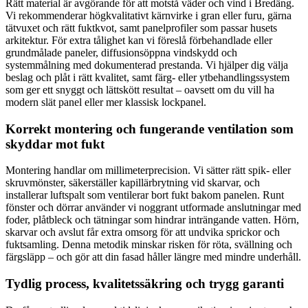
Rätt material är avgörande för att motstå väder och vind i Bredäng.
Vi rekommenderar högkvalitativt kärnvirke i gran eller furu, gärna
tätvuxet och rätt fuktkvot, samt panelprofiler som passar husets
arkitektur. För extra tålighet kan vi föreslå förbehandlade eller
grundmålade paneler, diffusionsöppna vindskydd och
systemmålning med dokumenterad prestanda. Vi hjälper dig välja
beslag och plåt i rätt kvalitet, samt färg- eller ytbehandlingssystem
som ger ett snyggt och lättskött resultat – oavsett om du vill ha
modern slät panel eller mer klassisk lockpanel.
Korrekt montering och fungerande ventilation som
skyddar mot fukt
Montering handlar om millimeterprecision. Vi sätter rätt spik- eller
skruvmönster, säkerställer kapillärbrytning vid skarvar, och
installerar luftspalt som ventilerar bort fukt bakom panelen. Runt
fönster och dörrar använder vi noggrant utformade anslutningar med
foder, plåtbleck och tätningar som hindrar inträngande vatten. Hörn,
skarvar och avslut får extra omsorg för att undvika sprickor och
fuktsamling. Denna metodik minskar risken för röta, svällning och
färgsläpp – och gör att din fasad håller längre med mindre underhåll.
Tydlig process, kvalitetssäkring och trygg garanti