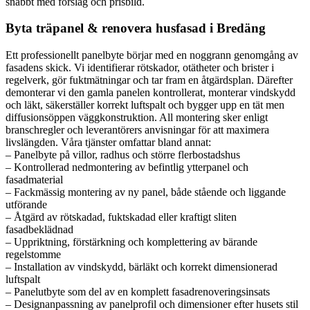
snabbt med förslag och prisbild.
Byta träpanel & renovera husfasad i Bredäng
Ett professionellt panelbyte börjar med en noggrann genomgång av
fasadens skick. Vi identifierar rötskador, otätheter och brister i
regelverk, gör fuktmätningar och tar fram en åtgärdsplan. Därefter
demonterar vi den gamla panelen kontrollerat, monterar vindskydd
och läkt, säkerställer korrekt luftspalt och bygger upp en tät men
diffusionsöppen väggkonstruktion. All montering sker enligt
branschregler och leverantörers anvisningar för att maximera
livslängden. Våra tjänster omfattar bland annat:
– Panelbyte på villor, radhus och större flerbostadshus
– Kontrollerad nedmontering av befintlig ytterpanel och
fasadmaterial
– Fackmässig montering av ny panel, både stående och liggande
utförande
– Åtgärd av rötskadad, fuktskadad eller kraftigt sliten
fasadbeklädnad
– Uppriktning, förstärkning och komplettering av bärande
regelstomme
– Installation av vindskydd, bärläkt och korrekt dimensionerad
luftspalt
– Panelutbyte som del av en komplett fasadrenoveringsinsats
– Designanpassning av panelprofil och dimensioner efter husets stil