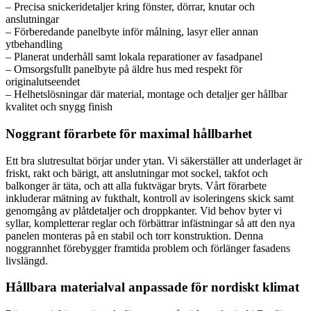
– Precisa snickeridetaljer kring fönster, dörrar, knutar och
anslutningar
– Förberedande panelbyte inför målning, lasyr eller annan
ytbehandling
– Planerat underhåll samt lokala reparationer av fasadpanel
– Omsorgsfullt panelbyte på äldre hus med respekt för
originalutseendet
– Helhetslösningar där material, montage och detaljer ger hållbar
kvalitet och snygg finish
Noggrant förarbete för maximal hållbarhet
Ett bra slutresultat börjar under ytan. Vi säkerställer att underlaget är
friskt, rakt och bärigt, att anslutningar mot sockel, takfot och
balkonger är täta, och att alla fuktvägar bryts. Vårt förarbete
inkluderar mätning av fukthalt, kontroll av isoleringens skick samt
genomgång av plåtdetaljer och droppkanter. Vid behov byter vi
syllar, kompletterar reglar och förbättrar infästningar så att den nya
panelen monteras på en stabil och torr konstruktion. Denna
noggrannhet förebygger framtida problem och förlänger fasadens
livslängd.
Hållbara materialval anpassade för nordiskt klimat