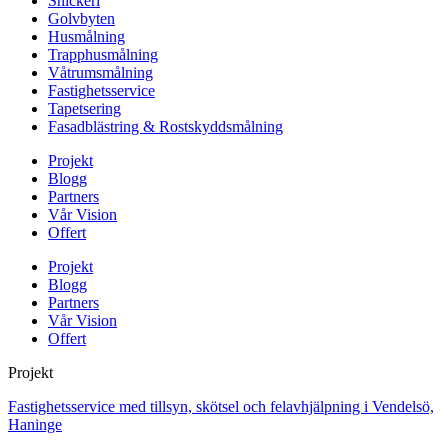
Snickeri
Golvbyten
Husmålning
Trapphusmålning
Våtrumsmålning
Fastighetsservice
Tapetsering
Fasadblästring & Rostskyddsmålning
Projekt
Blogg
Partners
Vår Vision
Offert
Projekt
Blogg
Partners
Vår Vision
Offert
Projekt
Fastighetsservice med tillsyn, skötsel och felavhjälpning i Vendelsö,
Haninge