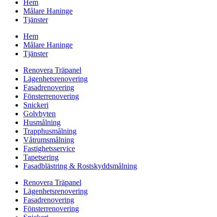
Hem
Målare Haninge
Tjänster
Hem
Målare Haninge
Tjänster
Renovera Träpanel
Lägenhetsrenovering
Fasadrenovering
Fönsterrenovering
Snickeri
Golvbyten
Husmålning
Trapphusmålning
Våtrumsmålning
Fastighetsservice
Tapetsering
Fasadblästring & Rostskyddsmålning
Renovera Träpanel
Lägenhetsrenovering
Fasadrenovering
Fönsterrenovering