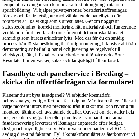
temperaturväxlingar som kan orsaka fuktinträngning, röta och
sprickbildning. Vi hjälper privatpersoner, bostadsrättsföreningar,
företag och fastighetsägare med välplanerade panelbyten där
förarbetet är lika viktigt som slutresultatet. Genom noggrann
statusbedömning, korrekt montering, rätt materialval och fungerande
ventilation får du en fasad som står emot det nordiska klimatet –
samtidigt som husets arkitektur lyfts. Med oss får du en smidig
process från första besiktning till färdig montering, inklusive allt från
demontering av befintlig panel och justering av regelverk till
vindskydd, läkt, luftspalt och snickerier runt fönster och dörrar.
Resultatet blir en vacker, säker och långsiktigt hållbar fasad.
Fasadbyte och panelservice i Bredäng –
skicka din offertförfrågan via formuläret
Planerar du att byta fasadpanel? Vi erbjuder kostnadsfri
behovsanalys, tydlig offert och fast tidplan. Vårt team säkerställer att
varje moment utförs med precision: från fuktkontroll och rivning till
montage, tätning och avslutande detaljer. Oavsett om det gäller hela
hus, enskilda väggpartier eller panelbyte i samband med annan
fasadrenovering levererar vi lösningar anpassade efter budget,
design och myndighetskrav. För privatkunder hanterar vi ROT-
avdrag direkt på fakturan. Fyll i kontaktformuläret så återkommer vi