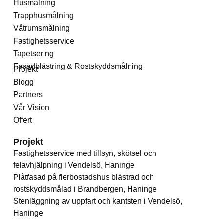
Husmålning
Trapphusmålning
Våtrumsmålning
Fastighetsservice
Tapetsering
Fasadblästring & Rostskyddsmålning
Projekt
Blogg
Partners
Vår Vision
Offert
Projekt
Fastighetsservice med tillsyn, skötsel och
felavhjälpning i Vendelsö, Haninge
Plåtfasad på flerbostadshus blästrad och
rostskyddsmålad i Brandbergen, Haninge
Stenläggning av uppfart och kantsten i Vendelsö,
Haninge