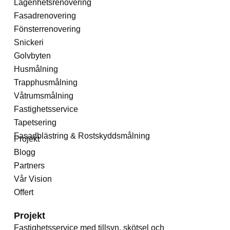
Lägenhetsrenovering
Fasadrenovering
Fönsterrenovering
Snickeri
Golvbyten
Husmålning
Trapphusmålning
Våtrumsmålning
Fastighetsservice
Tapetsering
Fasadblästring & Rostskyddsmålning
Projekt
Blogg
Partners
Vår Vision
Offert
Projekt
Fastighetsservice med tillsyn, skötsel och