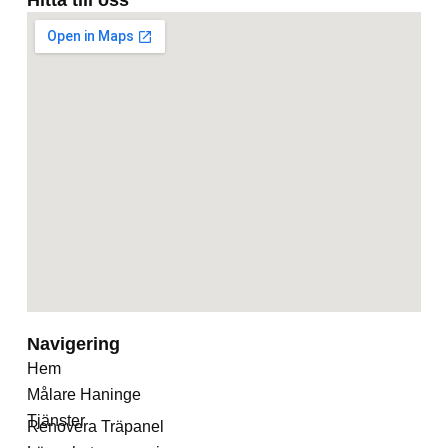
Hitta till oss
Navigering
Hem
Målare Haninge
Tjänster
Renovera Träpanel