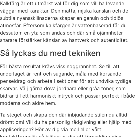
Kalkfärg är ett utmärkt val för dig som vill ha levande
väggar med karaktär. Den matta, mjuka känslan och de
subtila nyansskillnaderna skapar en genuin och tidlös
atmosfär. Eftersom kalkfärgen är vattenbaserad får du
dessutom en yta som andas och där små ojämnheter
snarare förstärker känslan av hantverk och autenticitet.
Så lyckas du med tekniken
För bästa resultat krävs viss noggrannhet. Se till att
underlaget är rent och sugande, måla med korsande
penseldrag och arbeta i sektioner för att undvika tydliga
skarvar. Välj gärna dova jordnära eller gråa toner, som
bidrar till ett harmoniskt intryck och passar perfekt i både
moderna och äldre hem.
Ta steget och skapa den där inbjudande stilen du alltid
drömt om! Vill du ha personlig rådgivning eller hjälp med
appliceringen? Hör av dig via mejl eller vårt
kontaktformulär så hjälper vi dig att förverkliga dina