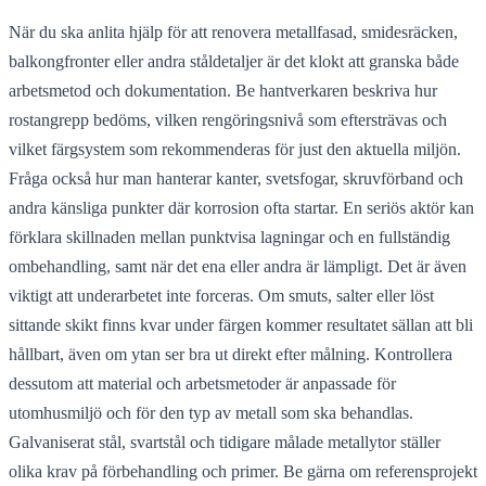
När du ska anlita hjälp för att renovera metallfasad, smidesräcken,
balkongfronter eller andra ståldetaljer är det klokt att granska både
arbetsmetod och dokumentation. Be hantverkaren beskriva hur
rostangrepp bedöms, vilken rengöringsnivå som eftersträvas och
vilket färgsystem som rekommenderas för just den aktuella miljön.
Fråga också hur man hanterar kanter, svetsfogar, skruvförband och
andra känsliga punkter där korrosion ofta startar. En seriös aktör kan
förklara skillnaden mellan punktvisa lagningar och en fullständig
ombehandling, samt när det ena eller andra är lämpligt. Det är även
viktigt att underarbetet inte forceras. Om smuts, salter eller löst
sittande skikt finns kvar under färgen kommer resultatet sällan att bli
hållbart, även om ytan ser bra ut direkt efter målning. Kontrollera
dessutom att material och arbetsmetoder är anpassade för
utomhusmiljö och för den typ av metall som ska behandlas.
Galvaniserat stål, svartstål och tidigare målade metallytor ställer
olika krav på förbehandling och primer. Be gärna om referensprojekt